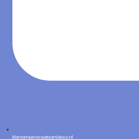
klantenservice@sanideco.nl