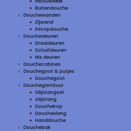
inbouwdeel
Buitendouche
Douchewanden
Zijwand
Inloopdouche
Douchedeuren
Draaideuren
Schuifdeuren
Nis deuren
Douchecabines
Douchegoot & putjes
Douchegoot
Douchegarnituur
Glijstangset
Glijstang
Douchekop
Doucheslang
Handdouche
Douchebak