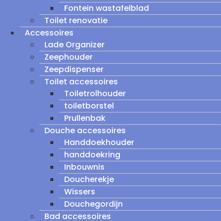
Fontein wastafelblad
Toilet renovatie
Accessoires
Lade Organizer
Zeephouder
Zeepdispenser
Toilet accessoires
Toiletrolhouder
toiletborstel
Prullenbak
Douche accessoires
Handdoekhouder
handdoekring
Inbouwnis
Doucherekje
Wissers
Douchegordijn
Bad accessoires