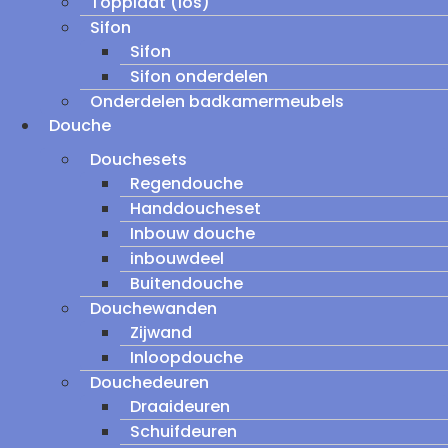
Topplaat (los)
Sifon
Sifon
Sifon onderdelen
Onderdelen badkamermeubels
Douche
Douchesets
Regendouche
Handdoucheset
Inbouw douche
inbouwdeel
Buitendouche
Douchewanden
Zijwand
Inloopdouche
Douchedeuren
Draaideuren
Schuifdeuren