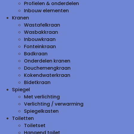
Profielen & onderdelen
Inbouw elementen
Kranen
Wastafelkraan
Wasbakkraan
Inbouwkraan
Fonteinkraan
Badkraan
Onderdelen kranen
Douchemengkraan
Kokendwaterkraan
Bidetkraan
Spiegel
Met verlichting
Verlichting / verwarming
Spiegelkasten
Toiletten
Toiletset
Hangend toilet