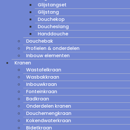
Glijstangset
Glijstang
Douchekop
Doucheslang
Handdouche
Douchebak
Profielen & onderdelen
Inbouw elementen
Kranen
Wastafelkraan
Wasbakkraan
Inbouwkraan
Fonteinkraan
Badkraan
Onderdelen kranen
Douchemengkraan
Kokendwaterkraan
Bidetkraan