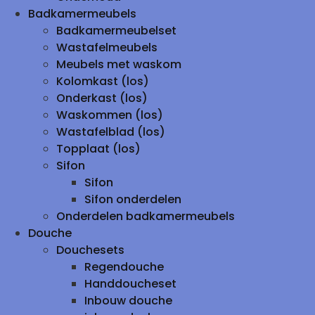
Badkamermeubels
Badkamermeubelset
Wastafelmeubels
Meubels met waskom
Kolomkast (los)
Onderkast (los)
Waskommen (los)
Wastafelblad (los)
Topplaat (los)
Sifon
Sifon
Sifon onderdelen
Onderdelen badkamermeubels
Douche
Douchesets
Regendouche
Handdoucheset
Inbouw douche