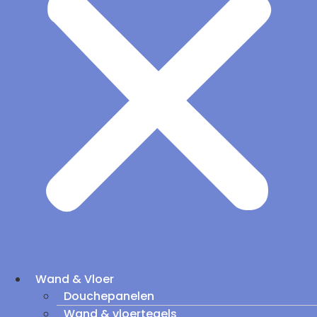
Wand & Vloer
Douchepanelen
Wand & vloertegels