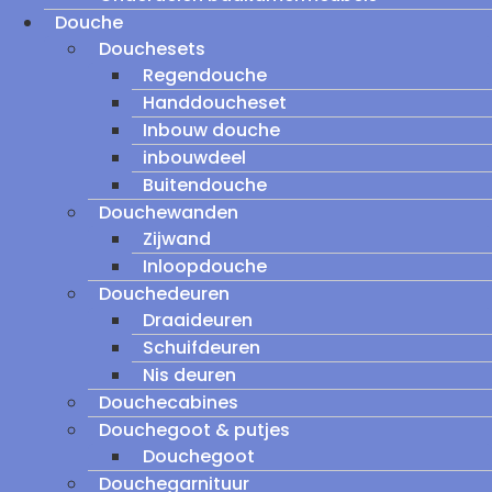
Douche
Douchesets
Regendouche
Handdoucheset
Inbouw douche
inbouwdeel
Buitendouche
Douchewanden
Zijwand
Inloopdouche
Douchedeuren
Draaideuren
Schuifdeuren
Nis deuren
Douchecabines
Douchegoot & putjes
Douchegoot
Douchegarnituur