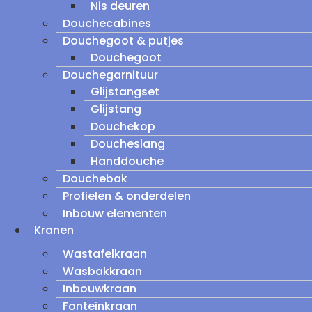
Nis deuren
Douchecabines
Douchegoot & putjes
Douchegoot
Douchegarnituur
Glijstangset
Glijstang
Douchekop
Doucheslang
Handdouche
Douchebak
Profielen & onderdelen
Inbouw elementen
Kranen
Wastafelkraan
Wasbakkraan
Inbouwkraan
Fonteinkraan