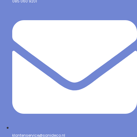
085 060 9201
klantenservice@sanideco.nl