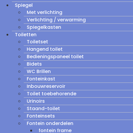
Spiegel
Met verlichting
Verlichting / verwarming
Spiegelkasten
Toiletten
Toiletset
Hangend toilet
Bedieningspaneel toilet
Bidets
WC Brillen
Fonteinkast
Inbouwreservoir
Toilet toebehorende
Urinoirs
Staand-toilet
Fonteinsets
Fontein onderdelen
fontein frame