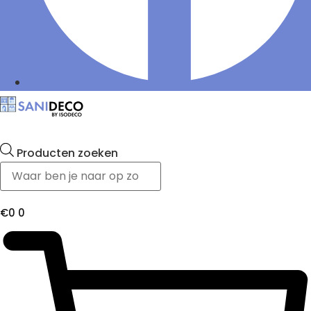
Producten zoeken
€
0
0