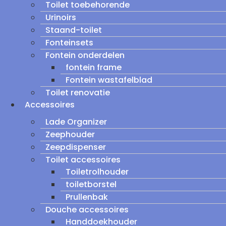
Toilet toebehorende
Urinoirs
Staand-toilet
Fonteinsets
Fontein onderdelen
fontein frame
Fontein wastafelblad
Toilet renovatie
Accessoires
Lade Organizer
Zeephouder
Zeepdispenser
Toilet accessoires
Toiletrolhouder
toiletborstel
Prullenbak
Douche accessoires
Handdoekhouder