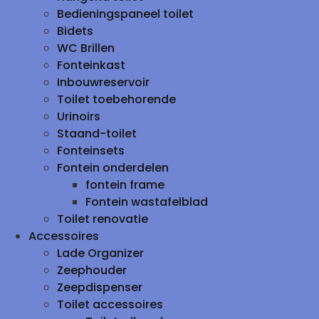
Bedieningspaneel toilet
Bidets
WC Brillen
Fonteinkast
Inbouwreservoir
Toilet toebehorende
Urinoirs
Staand-toilet
Fonteinsets
Fontein onderdelen
fontein frame
Fontein wastafelblad
Toilet renovatie
Accessoires
Lade Organizer
Zeephouder
Zeepdispenser
Toilet accessoires