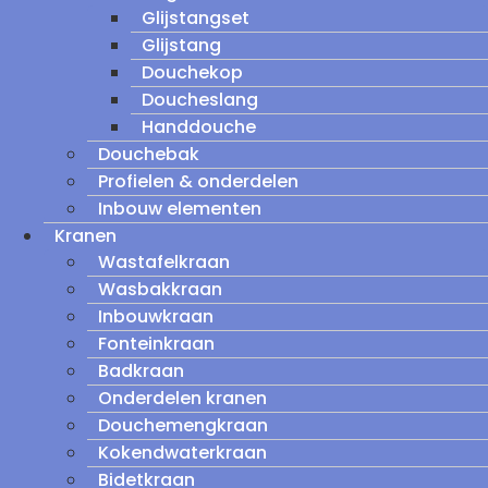
Glijstangset
Glijstang
Douchekop
Doucheslang
Handdouche
Douchebak
Profielen & onderdelen
Inbouw elementen
Kranen
Wastafelkraan
Wasbakkraan
Inbouwkraan
Fonteinkraan
Badkraan
Onderdelen kranen
Douchemengkraan
Kokendwaterkraan
Bidetkraan