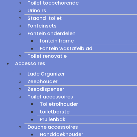
Toilet toebehorende
Urinoirs
Staand-toilet
Fonteinsets
Fontein onderdelen
fontein frame
Fontein wastafelblad
Toilet renovatie
Accessoires
Lade Organizer
Zeephouder
Zeepdispenser
Toilet accessoires
Toiletrolhouder
toiletborstel
Prullenbak
Douche accessoires
Handdoekhouder