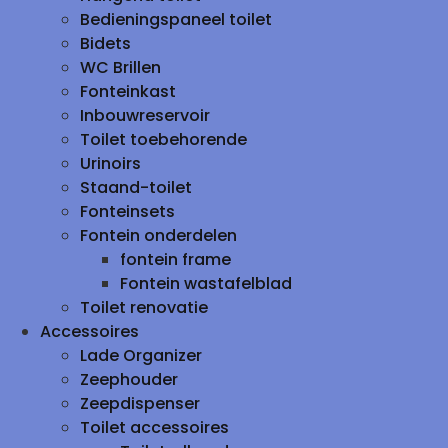
Bedieningspaneel toilet
Bidets
WC Brillen
Fonteinkast
Inbouwreservoir
Toilet toebehorende
Urinoirs
Staand-toilet
Fonteinsets
Fontein onderdelen
fontein frame
Fontein wastafelblad
Toilet renovatie
Accessoires
Lade Organizer
Zeephouder
Zeepdispenser
Toilet accessoires