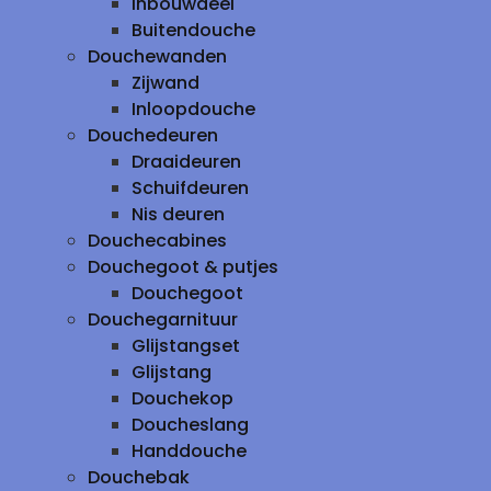
inbouwdeel
Buitendouche
Douchewanden
Zijwand
Inloopdouche
Douchedeuren
Draaideuren
Schuifdeuren
Nis deuren
Douchecabines
Douchegoot & putjes
Douchegoot
Douchegarnituur
Glijstangset
Glijstang
Douchekop
Doucheslang
Handdouche
Douchebak