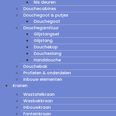
Nis deuren
Douchecabines
Douchegoot & putjes
Douchegoot
Douchegarnituur
Glijstangset
Glijstang
Douchekop
Doucheslang
Handdouche
Douchebak
Profielen & onderdelen
Inbouw elementen
Kranen
Wastafelkraan
Wasbakkraan
Inbouwkraan
Fonteinkraan