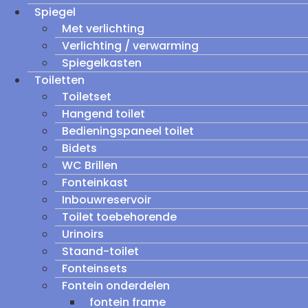
Spiegel
Met verlichting
Verlichting / verwarming
Spiegelkasten
Toiletten
Toiletset
Hangend toilet
Bedieningspaneel toilet
Bidets
WC Brillen
Fonteinkast
Inbouwreservoir
Toilet toebehorende
Urinoirs
Staand-toilet
Fonteinsets
Fontein onderdelen
fontein frame