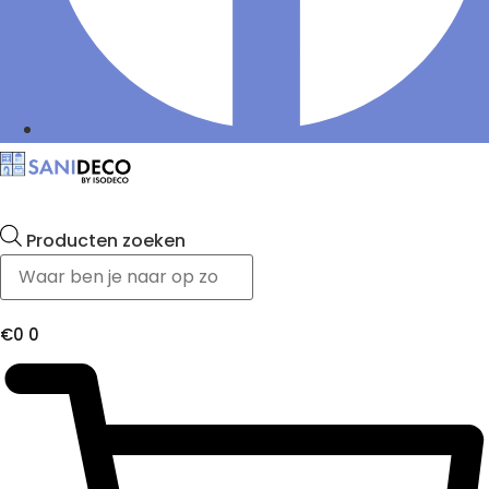
Producten zoeken
€
0
0