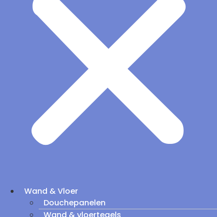
Wand & Vloer
Douchepanelen
Wand & vloertegels