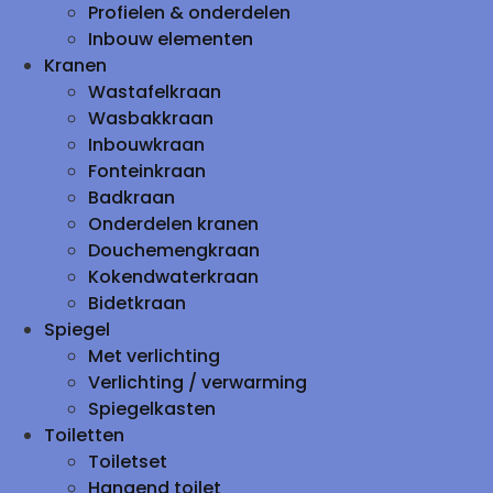
Profielen & onderdelen
Inbouw elementen
Kranen
Wastafelkraan
Wasbakkraan
Inbouwkraan
Fonteinkraan
Badkraan
Onderdelen kranen
Douchemengkraan
Kokendwaterkraan
Bidetkraan
Spiegel
Met verlichting
Verlichting / verwarming
Spiegelkasten
Toiletten
Toiletset
Hangend toilet