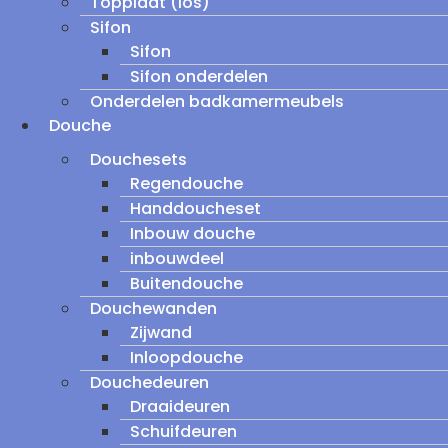
Topplaat (los)
Sifon
Sifon
Sifon onderdelen
Onderdelen badkamermeubels
Douche
Douchesets
Regendouche
Handdoucheset
Inbouw douche
inbouwdeel
Buitendouche
Douchewanden
Zijwand
Inloopdouche
Douchedeuren
Draaideuren
Schuifdeuren