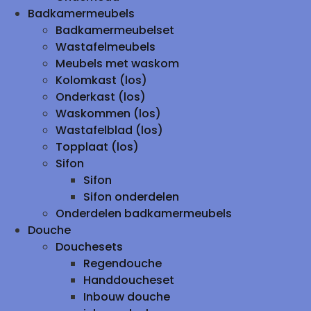
Badkamermeubels
Badkamermeubelset
Wastafelmeubels
Meubels met waskom
Kolomkast (los)
Onderkast (los)
Waskommen (los)
Wastafelblad (los)
Topplaat (los)
Sifon
Sifon
Sifon onderdelen
Onderdelen badkamermeubels
Douche
Douchesets
Regendouche
Handdoucheset
Inbouw douche