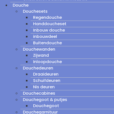
Douche
Douchesets
Regendouche
Handdoucheset
Inbouw douche
inbouwdeel
Buitendouche
Douchewanden
Zijwand
Inloopdouche
Douchedeuren
Draaideuren
Schuifdeuren
Nis deuren
Douchecabines
Douchegoot & putjes
Douchegoot
Douchegarnituur