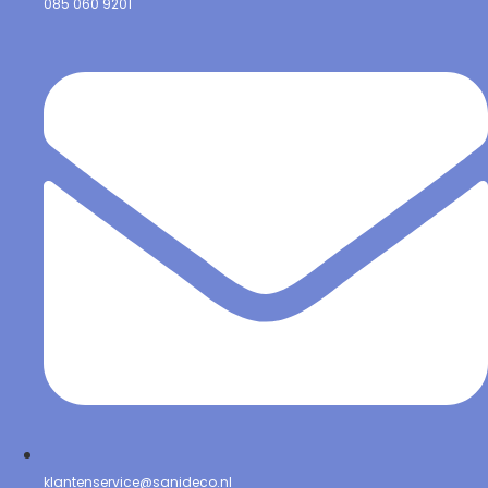
085 060 9201
klantenservice@sanideco.nl