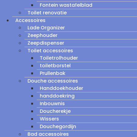
Fontein wastafelblad
Toilet renovatie
Accessoires
Lade Organizer
Zeephouder
Zeepdispenser
Toilet accessoires
Toiletrolhouder
toiletborstel
Prullenbak
Douche accessoires
Handdoekhouder
handdoekring
Inbouwnis
Doucherekje
Wissers
Douchegordijn
Bad accessoires