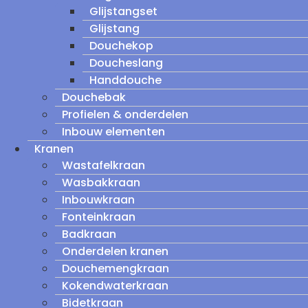
Glijstangset
Glijstang
Douchekop
Doucheslang
Handdouche
Douchebak
Profielen & onderdelen
Inbouw elementen
Kranen
Wastafelkraan
Wasbakkraan
Inbouwkraan
Fonteinkraan
Badkraan
Onderdelen kranen
Douchemengkraan
Kokendwaterkraan
Bidetkraan