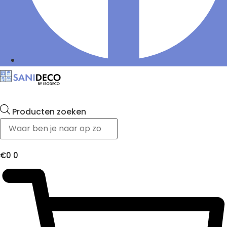
Producten zoeken
€
0
0