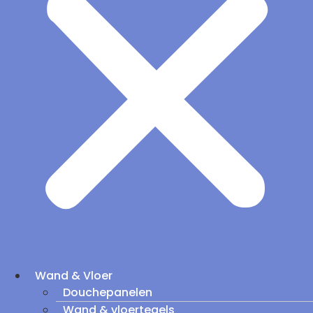
Wand & Vloer
Douchepanelen
Wand & vloertegels