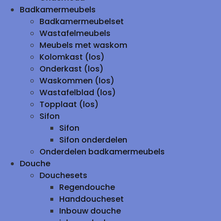
Badkamermeubels
Badkamermeubelset
Wastafelmeubels
Meubels met waskom
Kolomkast (los)
Onderkast (los)
Waskommen (los)
Wastafelblad (los)
Topplaat (los)
Sifon
Sifon
Sifon onderdelen
Onderdelen badkamermeubels
Douche
Douchesets
Regendouche
Handdoucheset
Inbouw douche