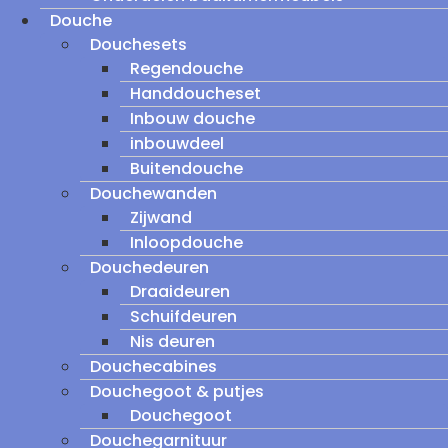
Douche
Douchesets
Regendouche
Handdoucheset
Inbouw douche
inbouwdeel
Buitendouche
Douchewanden
Zijwand
Inloopdouche
Douchedeuren
Draaideuren
Schuifdeuren
Nis deuren
Douchecabines
Douchegoot & putjes
Douchegoot
Douchegarnituur