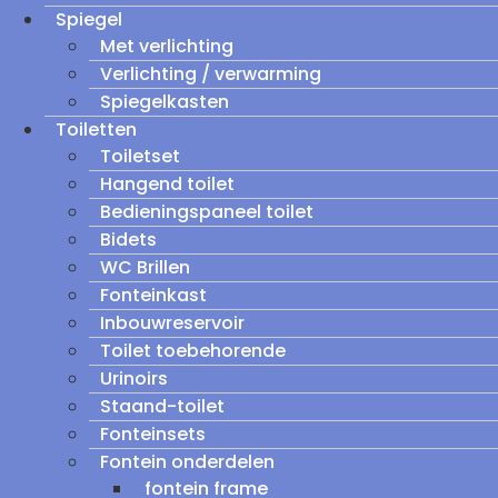
Spiegel
Met verlichting
Verlichting / verwarming
Spiegelkasten
Toiletten
Toiletset
Hangend toilet
Bedieningspaneel toilet
Bidets
WC Brillen
Fonteinkast
Inbouwreservoir
Toilet toebehorende
Urinoirs
Staand-toilet
Fonteinsets
Fontein onderdelen
fontein frame