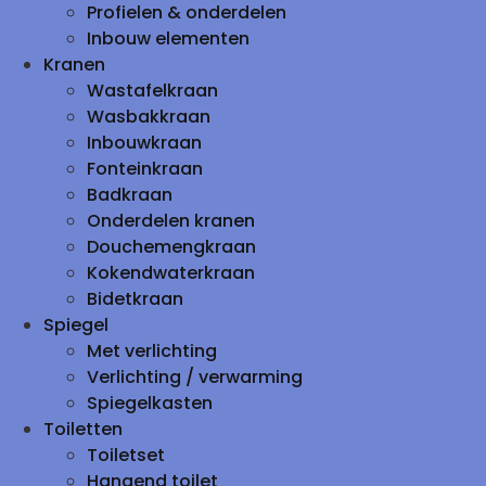
Profielen & onderdelen
Inbouw elementen
Kranen
Wastafelkraan
Wasbakkraan
Inbouwkraan
Fonteinkraan
Badkraan
Onderdelen kranen
Douchemengkraan
Kokendwaterkraan
Bidetkraan
Spiegel
Met verlichting
Verlichting / verwarming
Spiegelkasten
Toiletten
Toiletset
Hangend toilet