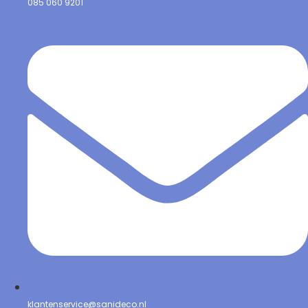
085 060 9201
klantenservice@sanideco.nl