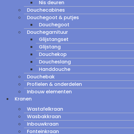
Nis deuren
Douchecabines
Douchegoot & putjes
Douchegoot
Douchegarnituur
Glijstangset
Glijstang
Douchekop
Doucheslang
Handdouche
Douchebak
Profielen & onderdelen
Inbouw elementen
Kranen
Wastafelkraan
Wasbakkraan
Inbouwkraan
Fonteinkraan