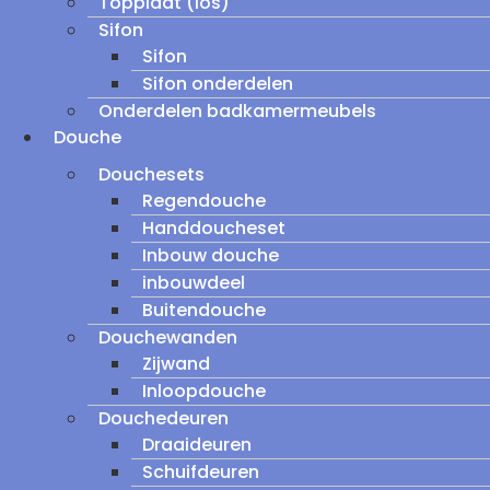
Topplaat (los)
Sifon
Sifon
Sifon onderdelen
Onderdelen badkamermeubels
Douche
Douchesets
Regendouche
Handdoucheset
Inbouw douche
inbouwdeel
Buitendouche
Douchewanden
Zijwand
Inloopdouche
Douchedeuren
Draaideuren
Schuifdeuren