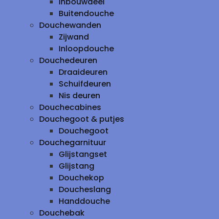
inbouwdeel
Buitendouche
Douchewanden
Zijwand
Inloopdouche
Douchedeuren
Draaideuren
Schuifdeuren
Nis deuren
Douchecabines
Douchegoot & putjes
Douchegoot
Douchegarnituur
Glijstangset
Glijstang
Douchekop
Doucheslang
Handdouche
Douchebak