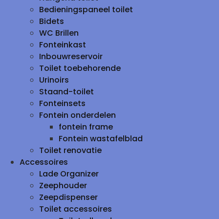
Bedieningspaneel toilet
Bidets
WC Brillen
Fonteinkast
Inbouwreservoir
Toilet toebehorende
Urinoirs
Staand-toilet
Fonteinsets
Fontein onderdelen
fontein frame
Fontein wastafelblad
Toilet renovatie
Accessoires
Lade Organizer
Zeephouder
Zeepdispenser
Toilet accessoires