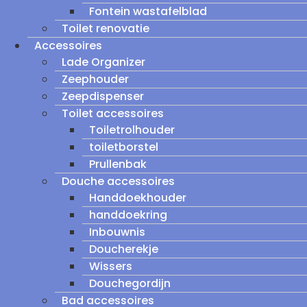
Fontein wastafelblad
Toilet renovatie
Accessoires
Lade Organizer
Zeephouder
Zeepdispenser
Toilet accessoires
Toiletrolhouder
toiletborstel
Prullenbak
Douche accessoires
Handdoekhouder
handdoekring
Inbouwnis
Doucherekje
Wissers
Douchegordijn
Bad accessoires