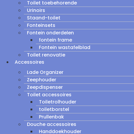
Toilet toebehorende
Urinoirs
Staand-toilet
Fonteinsets
Fontein onderdelen
fontein frame
Fontein wastafelblad
Toilet renovatie
Accessoires
Lade Organizer
Zeephouder
Zeepdispenser
Toilet accessoires
Toiletrolhouder
toiletborstel
Prullenbak
Douche accessoires
Handdoekhouder