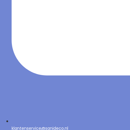
klantenservice@sanideco.nl