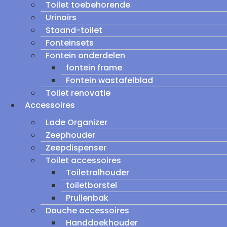
Toilet toebehorende
Urinoirs
Staand-toilet
Fonteinsets
Fontein onderdelen
fontein frame
Fontein wastafelblad
Toilet renovatie
Accessoires
Lade Organizer
Zeephouder
Zeepdispenser
Toilet accessoires
Toiletrolhouder
toiletborstel
Prullenbak
Douche accessoires
Handdoekhouder