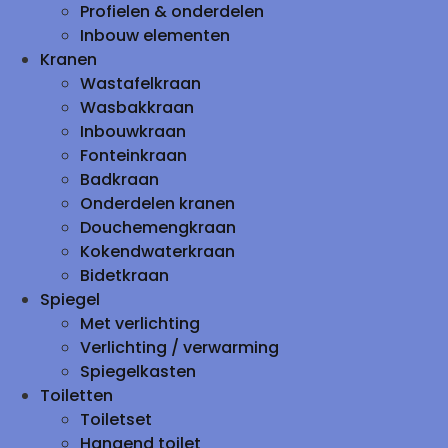
Profielen & onderdelen
Inbouw elementen
Kranen
Wastafelkraan
Wasbakkraan
Inbouwkraan
Fonteinkraan
Badkraan
Onderdelen kranen
Douchemengkraan
Kokendwaterkraan
Bidetkraan
Spiegel
Met verlichting
Verlichting / verwarming
Spiegelkasten
Toiletten
Toiletset
Hangend toilet