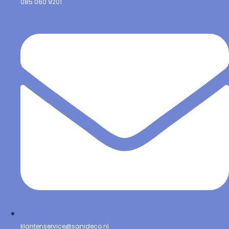
085 060 9201
klantenservice@sanideco.nl