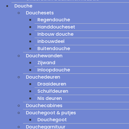
Douche
Douchesets
Regendouche
Handdoucheset
Inbouw douche
inbouwdeel
Buitendouche
Douchewanden
Zijwand
Inloopdouche
Douchedeuren
Draaideuren
Schuifdeuren
Nis deuren
Douchecabines
Douchegoot & putjes
Douchegoot
Douchegarnituur