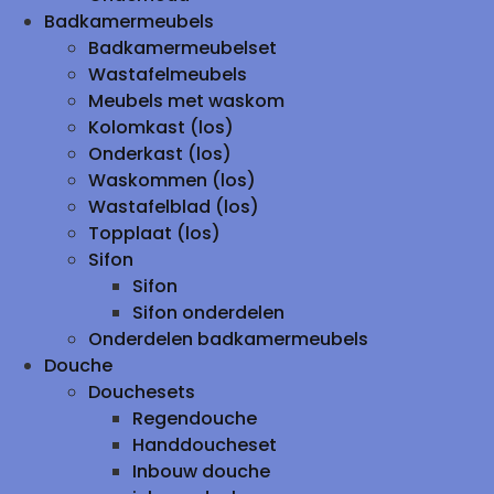
Badkamermeubels
Badkamermeubelset
Wastafelmeubels
Meubels met waskom
Kolomkast (los)
Onderkast (los)
Waskommen (los)
Wastafelblad (los)
Topplaat (los)
Sifon
Sifon
Sifon onderdelen
Onderdelen badkamermeubels
Douche
Douchesets
Regendouche
Handdoucheset
Inbouw douche