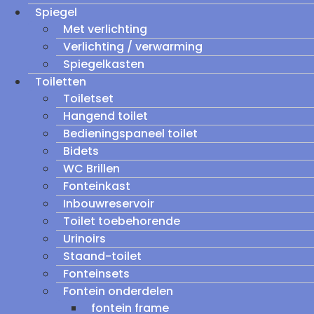
Spiegel
Met verlichting
Verlichting / verwarming
Spiegelkasten
Toiletten
Toiletset
Hangend toilet
Bedieningspaneel toilet
Bidets
WC Brillen
Fonteinkast
Inbouwreservoir
Toilet toebehorende
Urinoirs
Staand-toilet
Fonteinsets
Fontein onderdelen
fontein frame