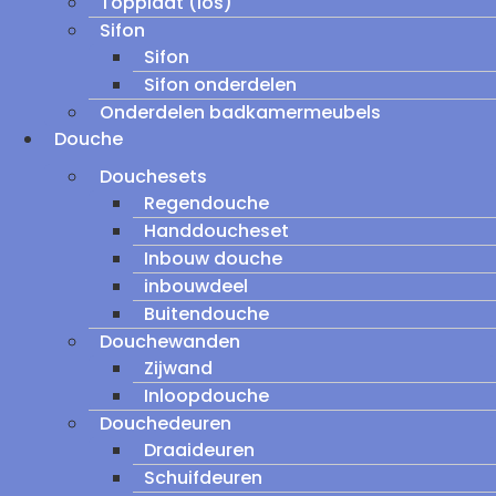
Topplaat (los)
Sifon
Sifon
Sifon onderdelen
Onderdelen badkamermeubels
Douche
Douchesets
Regendouche
Handdoucheset
Inbouw douche
inbouwdeel
Buitendouche
Douchewanden
Zijwand
Inloopdouche
Douchedeuren
Draaideuren
Schuifdeuren