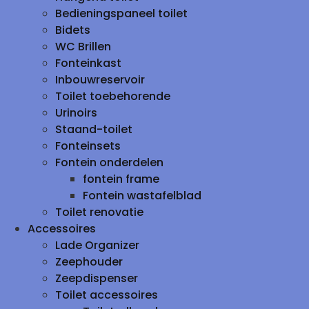
Bedieningspaneel toilet
Bidets
WC Brillen
Fonteinkast
Inbouwreservoir
Toilet toebehorende
Urinoirs
Staand-toilet
Fonteinsets
Fontein onderdelen
fontein frame
Fontein wastafelblad
Toilet renovatie
Accessoires
Lade Organizer
Zeephouder
Zeepdispenser
Toilet accessoires