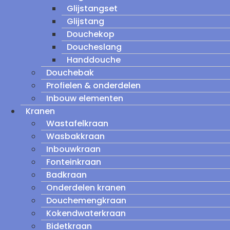
Glijstangset
Glijstang
Douchekop
Doucheslang
Handdouche
Douchebak
Profielen & onderdelen
Inbouw elementen
Kranen
Wastafelkraan
Wasbakkraan
Inbouwkraan
Fonteinkraan
Badkraan
Onderdelen kranen
Douchemengkraan
Kokendwaterkraan
Bidetkraan