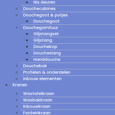
Nis deuren
Douchecabines
Douchegoot & putjes
Douchegoot
Douchegarnituur
Glijstangset
Glijstang
Douchekop
Doucheslang
Handdouche
Douchebak
Profielen & onderdelen
Inbouw elementen
Kranen
Wastafelkraan
Wasbakkraan
Inbouwkraan
Fonteinkraan