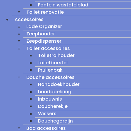
Fontein wastafelblad
Toilet renovatie
Accessoires
Lade Organizer
Zeephouder
Zeepdispenser
Toilet accessoires
Toiletrolhouder
toiletborstel
Prullenbak
Douche accessoires
Handdoekhouder
handdoekring
Inbouwnis
Doucherekje
Wissers
Douchegordijn
Bad accessoires