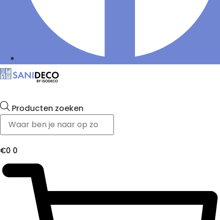
Producten zoeken
€
0
0