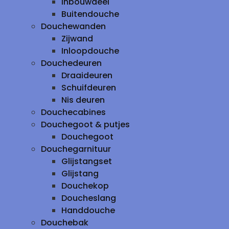
inbouwdeel
Buitendouche
Douchewanden
Zijwand
Inloopdouche
Douchedeuren
Draaideuren
Schuifdeuren
Nis deuren
Douchecabines
Douchegoot & putjes
Douchegoot
Douchegarnituur
Glijstangset
Glijstang
Douchekop
Doucheslang
Handdouche
Douchebak