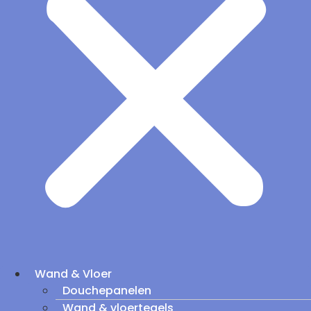
Wand & Vloer
Douchepanelen
Wand & vloertegels