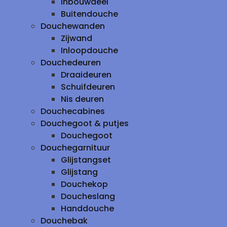
inbouwdeel
Buitendouche
Douchewanden
Zijwand
Inloopdouche
Douchedeuren
Draaideuren
Schuifdeuren
Nis deuren
Douchecabines
Douchegoot & putjes
Douchegoot
Douchegarnituur
Glijstangset
Glijstang
Douchekop
Doucheslang
Handdouche
Douchebak