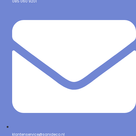
085 060 9201
klantenservice@sanideco.nl