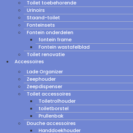
Toilet toebehorende
Urinoirs
Staand-toilet
Fonteinsets
Fontein onderdelen
fontein frame
Fontein wastafelblad
Toilet renovatie
Accessoires
Lade Organizer
Zeephouder
Zeepdispenser
Toilet accessoires
Toiletrolhouder
toiletborstel
Prullenbak
Douche accessoires
Handdoekhouder