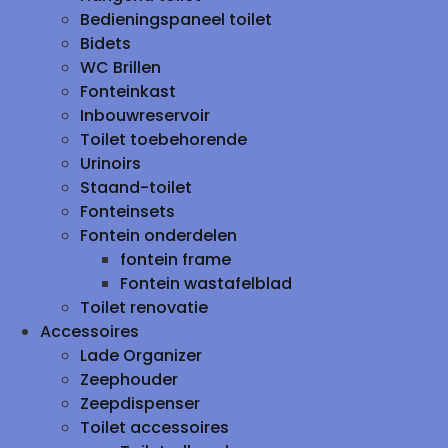
Bedieningspaneel toilet
Bidets
WC Brillen
Fonteinkast
Inbouwreservoir
Toilet toebehorende
Urinoirs
Staand-toilet
Fonteinsets
Fontein onderdelen
fontein frame
Fontein wastafelblad
Toilet renovatie
Accessoires
Lade Organizer
Zeephouder
Zeepdispenser
Toilet accessoires