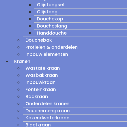
Glijstangset
Glijstang
Douchekop
Doucheslang
Handdouche
Douchebak
Profielen & onderdelen
Inbouw elementen
Kranen
Wastafelkraan
Wasbakkraan
Inbouwkraan
Fonteinkraan
Badkraan
Onderdelen kranen
Douchemengkraan
Kokendwaterkraan
Bidetkraan