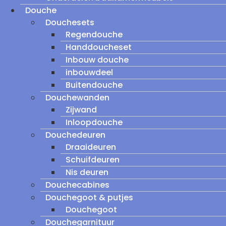
Douche
Douchesets
Regendouche
Handdoucheset
Inbouw douche
inbouwdeel
Buitendouche
Douchewanden
Zijwand
Inloopdouche
Douchedeuren
Draaideuren
Schuifdeuren
Nis deuren
Douchecabines
Douchegoot & putjes
Douchegoot
Douchegarnituur