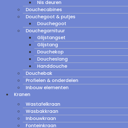
Nis deuren
Douchecabines
Douchegoot & putjes
Douchegoot
Douchegarnituur
Glijstangset
Glijstang
Douchekop
Doucheslang
Handdouche
Douchebak
Profielen & onderdelen
Inbouw elementen
Kranen
Wastafelkraan
Wasbakkraan
Inbouwkraan
Fonteinkraan