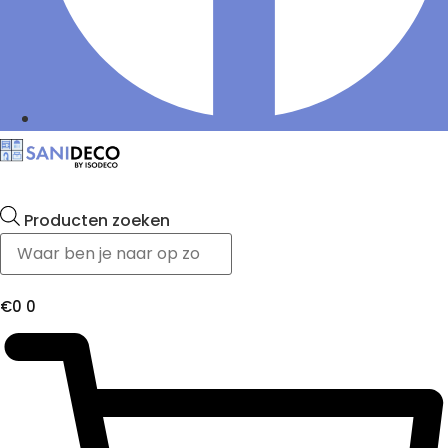
Producten zoeken
€
0
0