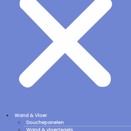
Wand & Vloer
Douchepanelen
Wand & vloertegels