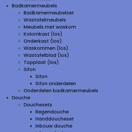
Badkamermeubels
Badkamermeubelset
Wastafelmeubels
Meubels met waskom
Kolomkast (los)
Onderkast (los)
Waskommen (los)
Wastafelblad (los)
Topplaat (los)
Sifon
Sifon
Sifon onderdelen
Onderdelen badkamermeubels
Douche
Douchesets
Regendouche
Handdoucheset
Inbouw douche