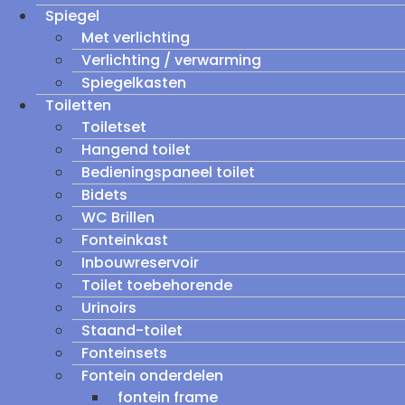
Spiegel
Met verlichting
Verlichting / verwarming
Spiegelkasten
Toiletten
Toiletset
Hangend toilet
Bedieningspaneel toilet
Bidets
WC Brillen
Fonteinkast
Inbouwreservoir
Toilet toebehorende
Urinoirs
Staand-toilet
Fonteinsets
Fontein onderdelen
fontein frame