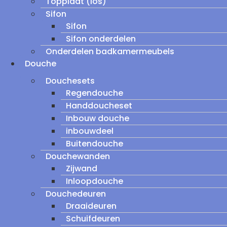
Topplaat (los)
Sifon
Sifon
Sifon onderdelen
Onderdelen badkamermeubels
Douche
Douchesets
Regendouche
Handdoucheset
Inbouw douche
inbouwdeel
Buitendouche
Douchewanden
Zijwand
Inloopdouche
Douchedeuren
Draaideuren
Schuifdeuren