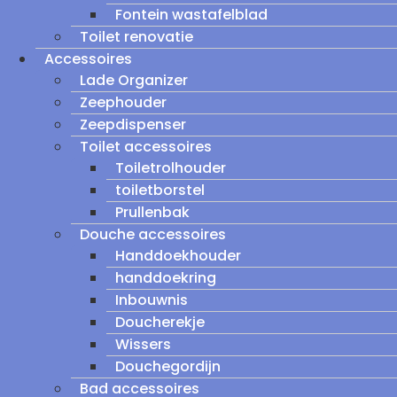
Fontein wastafelblad
Toilet renovatie
Accessoires
Lade Organizer
Zeephouder
Zeepdispenser
Toilet accessoires
Toiletrolhouder
toiletborstel
Prullenbak
Douche accessoires
Handdoekhouder
handdoekring
Inbouwnis
Doucherekje
Wissers
Douchegordijn
Bad accessoires