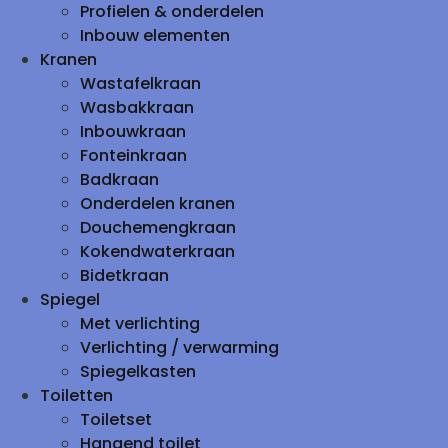
Profielen & onderdelen
Inbouw elementen
Kranen
Wastafelkraan
Wasbakkraan
Inbouwkraan
Fonteinkraan
Badkraan
Onderdelen kranen
Douchemengkraan
Kokendwaterkraan
Bidetkraan
Spiegel
Met verlichting
Verlichting / verwarming
Spiegelkasten
Toiletten
Toiletset
Hangend toilet