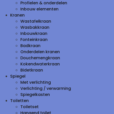
Profielen & onderdelen
Inbouw elementen
Kranen
Wastafelkraan
Wasbakkraan
Inbouwkraan
Fonteinkraan
Badkraan
Onderdelen kranen
Douchemengkraan
Kokendwaterkraan
Bidetkraan
Spiegel
Met verlichting
Verlichting / verwarming
Spiegelkasten
Toiletten
Toiletset
Hangend toilet