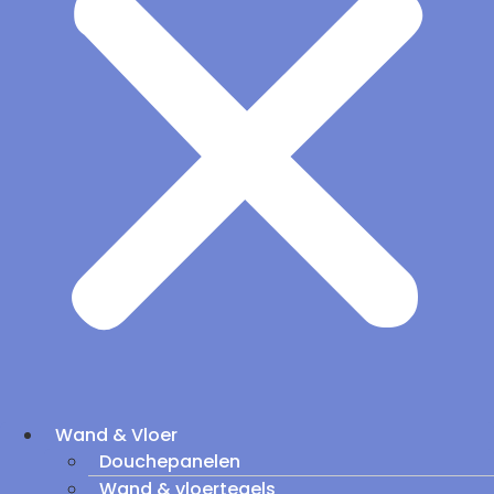
Wand & Vloer
Douchepanelen
Wand & vloertegels