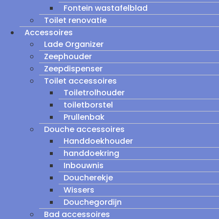
Fontein wastafelblad
Toilet renovatie
Accessoires
Lade Organizer
Zeephouder
Zeepdispenser
Toilet accessoires
Toiletrolhouder
toiletborstel
Prullenbak
Douche accessoires
Handdoekhouder
handdoekring
Inbouwnis
Doucherekje
Wissers
Douchegordijn
Bad accessoires