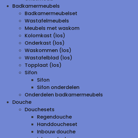
Badkamermeubels
Badkamermeubelset
Wastafelmeubels
Meubels met waskom
Kolomkast (los)
Onderkast (los)
Waskommen (los)
Wastafelblad (los)
Topplaat (los)
Sifon
Sifon
Sifon onderdelen
Onderdelen badkamermeubels
Douche
Douchesets
Regendouche
Handdoucheset
Inbouw douche