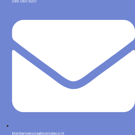
085 060 9201
klantenservice@sanideco.nl