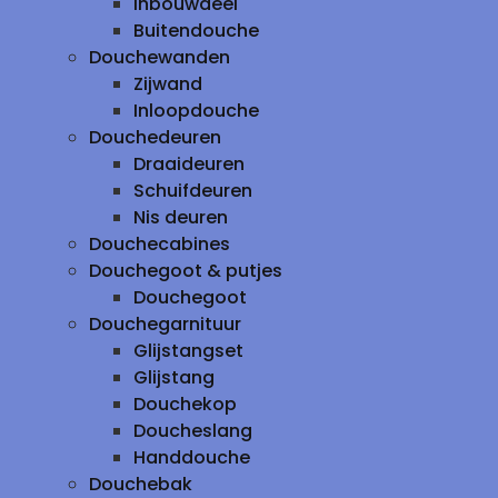
inbouwdeel
Buitendouche
Douchewanden
Zijwand
Inloopdouche
Douchedeuren
Draaideuren
Schuifdeuren
Nis deuren
Douchecabines
Douchegoot & putjes
Douchegoot
Douchegarnituur
Glijstangset
Glijstang
Douchekop
Doucheslang
Handdouche
Douchebak