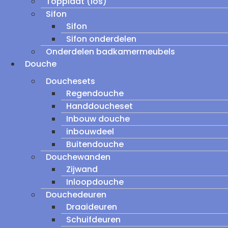
Topplaat (los)
Sifon
Sifon
Sifon onderdelen
Onderdelen badkamermeubels
Douche
Douchesets
Regendouche
Handdoucheset
Inbouw douche
inbouwdeel
Buitendouche
Douchewanden
Zijwand
Inloopdouche
Douchedeuren
Draaideuren
Schuifdeuren