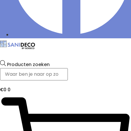
Producten zoeken
€
0
0