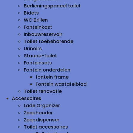
Bedieningspaneel toilet
Bidets
WC Brillen
Fonteinkast
Inbouwreservoir
Toilet toebehorende
Urinoirs
Staand-toilet
Fonteinsets
Fontein onderdelen
fontein frame
Fontein wastafelblad
Toilet renovatie
Accessoires
Lade Organizer
Zeephouder
Zeepdispenser
Toilet accessoires