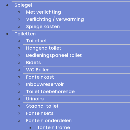
Spiegel
Met verlichting
Verlichting / verwarming
Spiegelkasten
Toiletten
Toiletset
Hangend toilet
Bedieningspaneel toilet
Bidets
WC Brillen
Fonteinkast
Inbouwreservoir
Toilet toebehorende
Urinoirs
Staand-toilet
Fonteinsets
Fontein onderdelen
fontein frame