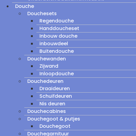
Douche
Douchesets
Regendouche
Handdoucheset
Inbouw douche
inbouwdeel
Buitendouche
Douchewanden
Zijwand
Inloopdouche
Douchedeuren
Draaideuren
Schuifdeuren
Nis deuren
Douchecabines
Douchegoot & putjes
Douchegoot
Douchegarnituur