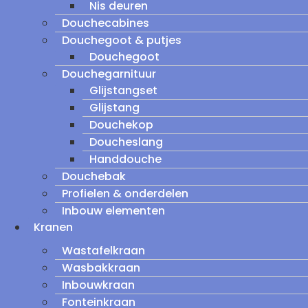
Nis deuren
Douchecabines
Douchegoot & putjes
Douchegoot
Douchegarnituur
Glijstangset
Glijstang
Douchekop
Doucheslang
Handdouche
Douchebak
Profielen & onderdelen
Inbouw elementen
Kranen
Wastafelkraan
Wasbakkraan
Inbouwkraan
Fonteinkraan