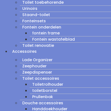
Toilet toebehorende
Urinoirs
Staand-toilet
Fonteinsets
Fontein onderdelen
fontein frame
Fontein wastafelblad
Toilet renovatie
Accessoires
Lade Organizer
Zeephouder
Zeepdispenser
Toilet accessoires
Toiletrolhouder
toiletborstel
Prullenbak
Douche accessoires
Handdoekhouder