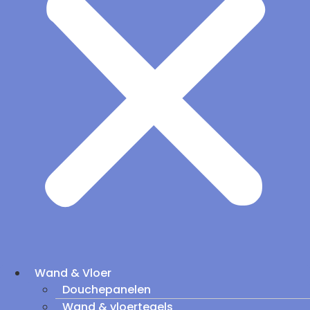
Wand & Vloer
Douchepanelen
Wand & vloertegels