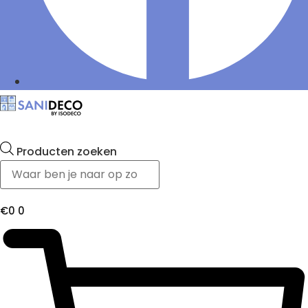
Producten zoeken
€
0
0