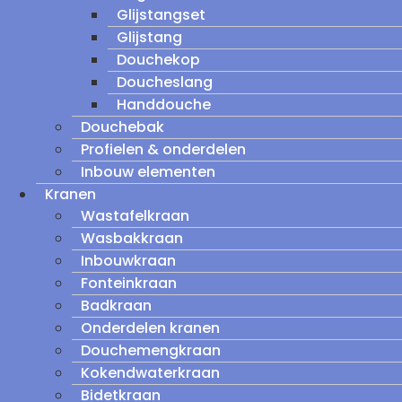
Glijstangset
Glijstang
Douchekop
Doucheslang
Handdouche
Douchebak
Profielen & onderdelen
Inbouw elementen
Kranen
Wastafelkraan
Wasbakkraan
Inbouwkraan
Fonteinkraan
Badkraan
Onderdelen kranen
Douchemengkraan
Kokendwaterkraan
Bidetkraan