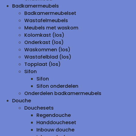
Badkamermeubels
Badkamermeubelset
Wastafelmeubels
Meubels met waskom
Kolomkast (los)
Onderkast (los)
Waskommen (los)
Wastafelblad (los)
Topplaat (los)
Sifon
Sifon
Sifon onderdelen
Onderdelen badkamermeubels
Douche
Douchesets
Regendouche
Handdoucheset
Inbouw douche