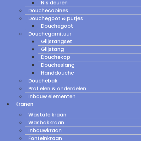
Nis deuren
Douchecabines
Douchegoot & putjes
Douchegoot
Douchegarnituur
Glijstangset
Glijstang
Douchekop
Doucheslang
Handdouche
Douchebak
Profielen & onderdelen
Inbouw elementen
Kranen
Wastafelkraan
Wasbakkraan
Inbouwkraan
Fonteinkraan