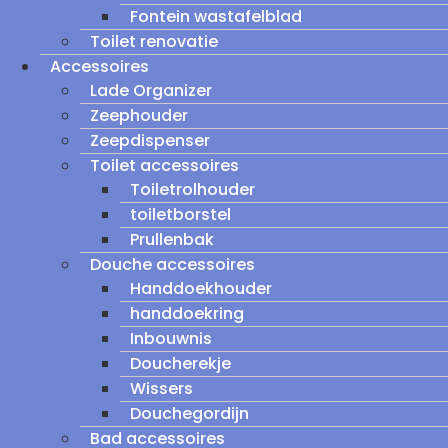
Fontein wastafelblad
Toilet renovatie
Accessoires
Lade Organizer
Zeephouder
Zeepdispenser
Toilet accessoires
Toiletrolhouder
toiletborstel
Prullenbak
Douche accessoires
Handdoekhouder
handdoekring
Inbouwnis
Doucherekje
Wissers
Douchegordijn
Bad accessoires