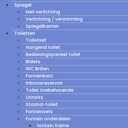
Spiegel
Met verlichting
Verlichting / verwarming
Spiegelkasten
Toiletten
Toiletset
Hangend toilet
Bedieningspaneel toilet
Bidets
WC Brillen
Fonteinkast
Inbouwreservoir
Toilet toebehorende
Urinoirs
Staand-toilet
Fonteinsets
Fontein onderdelen
fontein frame