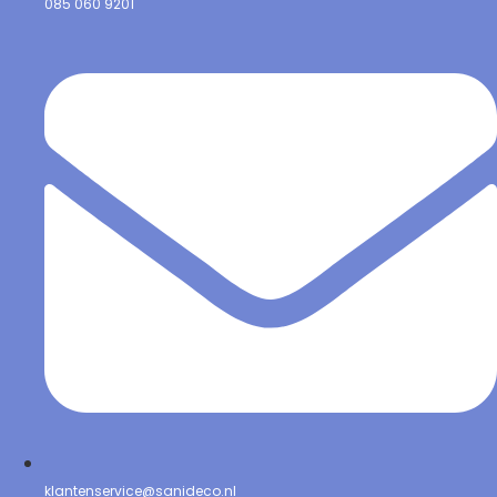
085 060 9201
klantenservice@sanideco.nl