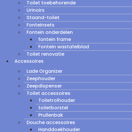
Toilet toebehorende
Urinoirs
Staand-toilet
Fonteinsets
Fontein onderdelen
fontein frame
Fontein wastafelblad
Toilet renovatie
Accessoires
Lade Organizer
Zeephouder
Zeepdispenser
Toilet accessoires
Toiletrolhouder
toiletborstel
Prullenbak
Douche accessoires
Handdoekhouder