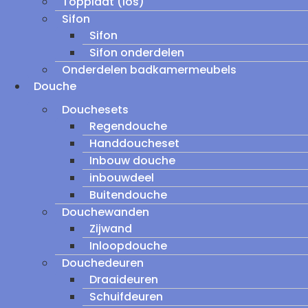
Topplaat (los)
Sifon
Sifon
Sifon onderdelen
Onderdelen badkamermeubels
Douche
Douchesets
Regendouche
Handdoucheset
Inbouw douche
inbouwdeel
Buitendouche
Douchewanden
Zijwand
Inloopdouche
Douchedeuren
Draaideuren
Schuifdeuren