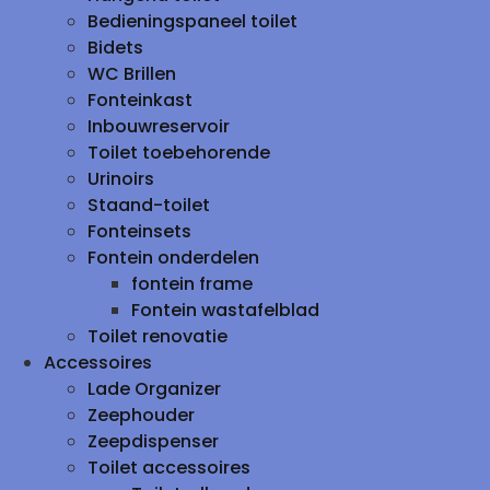
Bedieningspaneel toilet
Bidets
WC Brillen
Fonteinkast
Inbouwreservoir
Toilet toebehorende
Urinoirs
Staand-toilet
Fonteinsets
Fontein onderdelen
fontein frame
Fontein wastafelblad
Toilet renovatie
Accessoires
Lade Organizer
Zeephouder
Zeepdispenser
Toilet accessoires