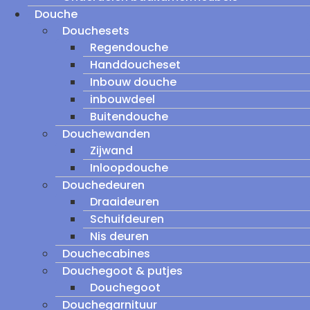
Douche
Douchesets
Regendouche
Handdoucheset
Inbouw douche
inbouwdeel
Buitendouche
Douchewanden
Zijwand
Inloopdouche
Douchedeuren
Draaideuren
Schuifdeuren
Nis deuren
Douchecabines
Douchegoot & putjes
Douchegoot
Douchegarnituur