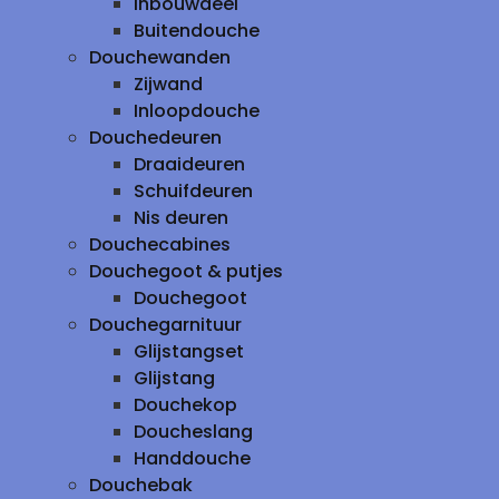
inbouwdeel
Buitendouche
Douchewanden
Zijwand
Inloopdouche
Douchedeuren
Draaideuren
Schuifdeuren
Nis deuren
Douchecabines
Douchegoot & putjes
Douchegoot
Douchegarnituur
Glijstangset
Glijstang
Douchekop
Doucheslang
Handdouche
Douchebak