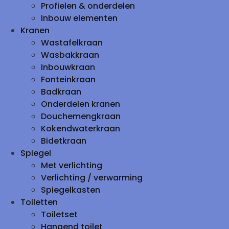
Profielen & onderdelen
Inbouw elementen
Kranen
Wastafelkraan
Wasbakkraan
Inbouwkraan
Fonteinkraan
Badkraan
Onderdelen kranen
Douchemengkraan
Kokendwaterkraan
Bidetkraan
Spiegel
Met verlichting
Verlichting / verwarming
Spiegelkasten
Toiletten
Toiletset
Hangend toilet