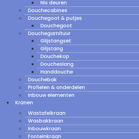
Nis deuren
Douchecabines
Douchegoot & putjes
Douchegoot
Douchegarnituur
Glijstangset
Glijstang
Douchekop
Doucheslang
Handdouche
Douchebak
Profielen & onderdelen
Inbouw elementen
Kranen
Wastafelkraan
Wasbakkraan
Inbouwkraan
Fonteinkraan