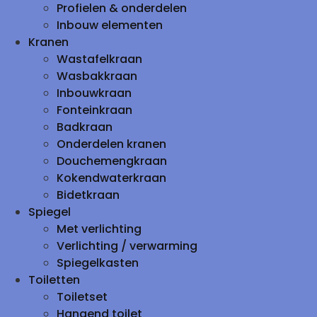
Profielen & onderdelen
Inbouw elementen
Kranen
Wastafelkraan
Wasbakkraan
Inbouwkraan
Fonteinkraan
Badkraan
Onderdelen kranen
Douchemengkraan
Kokendwaterkraan
Bidetkraan
Spiegel
Met verlichting
Verlichting / verwarming
Spiegelkasten
Toiletten
Toiletset
Hangend toilet