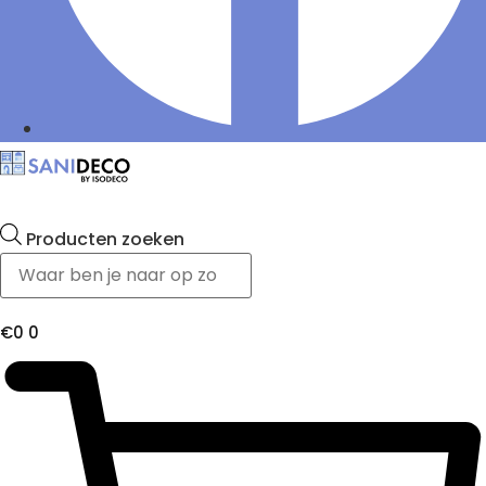
Producten zoeken
€
0
0