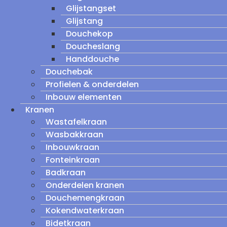
Glijstangset
Glijstang
Douchekop
Doucheslang
Handdouche
Douchebak
Profielen & onderdelen
Inbouw elementen
Kranen
Wastafelkraan
Wasbakkraan
Inbouwkraan
Fonteinkraan
Badkraan
Onderdelen kranen
Douchemengkraan
Kokendwaterkraan
Bidetkraan