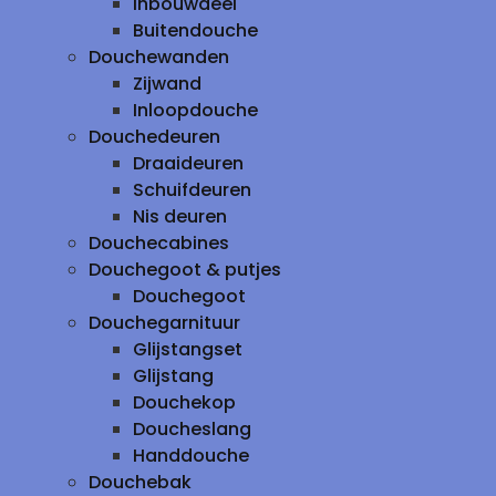
inbouwdeel
Buitendouche
Douchewanden
Zijwand
Inloopdouche
Douchedeuren
Draaideuren
Schuifdeuren
Nis deuren
Douchecabines
Douchegoot & putjes
Douchegoot
Douchegarnituur
Glijstangset
Glijstang
Douchekop
Doucheslang
Handdouche
Douchebak