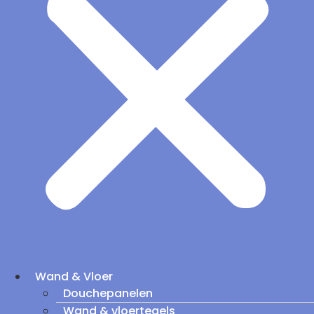
Wand & Vloer
Douchepanelen
Wand & vloertegels