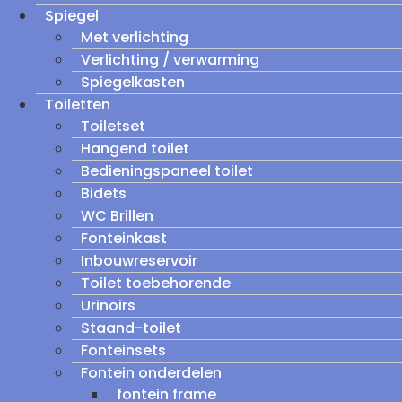
Spiegel
Met verlichting
Verlichting / verwarming
Spiegelkasten
Toiletten
Toiletset
Hangend toilet
Bedieningspaneel toilet
Bidets
WC Brillen
Fonteinkast
Inbouwreservoir
Toilet toebehorende
Urinoirs
Staand-toilet
Fonteinsets
Fontein onderdelen
fontein frame