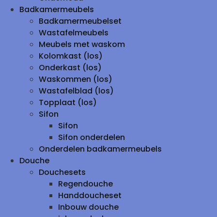
Badkamermeubels
Badkamermeubelset
Wastafelmeubels
Meubels met waskom
Kolomkast (los)
Onderkast (los)
Waskommen (los)
Wastafelblad (los)
Topplaat (los)
Sifon
Sifon
Sifon onderdelen
Onderdelen badkamermeubels
Douche
Douchesets
Regendouche
Handdoucheset
Inbouw douche