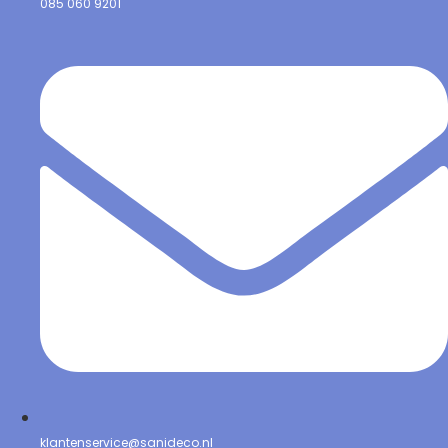
085 060 9201
klantenservice@sanideco.nl