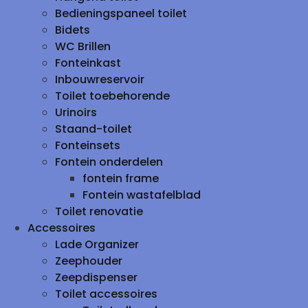
Bedieningspaneel toilet
Bidets
WC Brillen
Fonteinkast
Inbouwreservoir
Toilet toebehorende
Urinoirs
Staand-toilet
Fonteinsets
Fontein onderdelen
fontein frame
Fontein wastafelblad
Toilet renovatie
Accessoires
Lade Organizer
Zeephouder
Zeepdispenser
Toilet accessoires