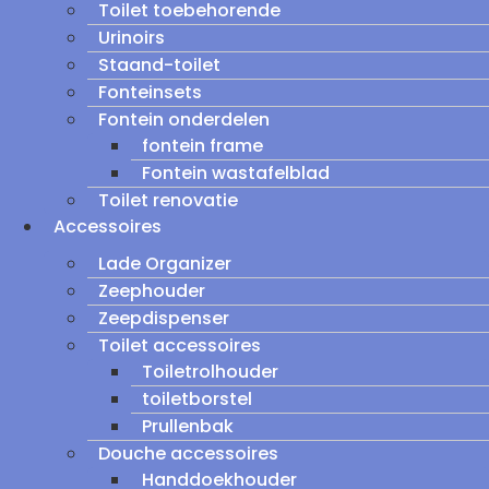
Toilet toebehorende
Urinoirs
Staand-toilet
Fonteinsets
Fontein onderdelen
fontein frame
Fontein wastafelblad
Toilet renovatie
Accessoires
Lade Organizer
Zeephouder
Zeepdispenser
Toilet accessoires
Toiletrolhouder
toiletborstel
Prullenbak
Douche accessoires
Handdoekhouder