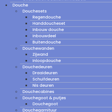
Douche
Douchesets
Regendouche
Handdoucheset
Inbouw douche
inbouwdeel
Buitendouche
Douchewanden
Zijwand
Inloopdouche
Douchedeuren
Draaideuren
Schuifdeuren
Nis deuren
Douchecabines
Douchegoot & putjes
Douchegoot
Douchegarnituur