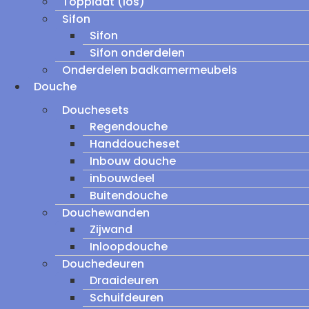
Topplaat (los)
Sifon
Sifon
Sifon onderdelen
Onderdelen badkamermeubels
Douche
Douchesets
Regendouche
Handdoucheset
Inbouw douche
inbouwdeel
Buitendouche
Douchewanden
Zijwand
Inloopdouche
Douchedeuren
Draaideuren
Schuifdeuren