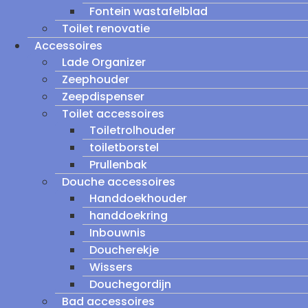
Fontein wastafelblad
Toilet renovatie
Accessoires
Lade Organizer
Zeephouder
Zeepdispenser
Toilet accessoires
Toiletrolhouder
toiletborstel
Prullenbak
Douche accessoires
Handdoekhouder
handdoekring
Inbouwnis
Doucherekje
Wissers
Douchegordijn
Bad accessoires