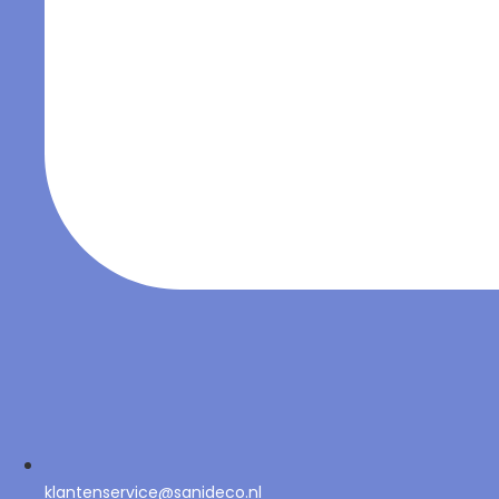
klantenservice@sanideco.nl