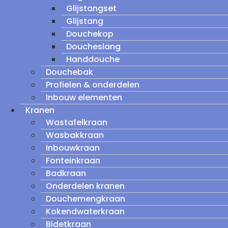
Glijstangset
Glijstang
Douchekop
Doucheslang
Handdouche
Douchebak
Profielen & onderdelen
Inbouw elementen
Kranen
Wastafelkraan
Wasbakkraan
Inbouwkraan
Fonteinkraan
Badkraan
Onderdelen kranen
Douchemengkraan
Kokendwaterkraan
Bidetkraan