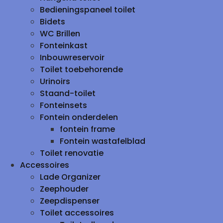
Bedieningspaneel toilet
Bidets
WC Brillen
Fonteinkast
Inbouwreservoir
Toilet toebehorende
Urinoirs
Staand-toilet
Fonteinsets
Fontein onderdelen
fontein frame
Fontein wastafelblad
Toilet renovatie
Accessoires
Lade Organizer
Zeephouder
Zeepdispenser
Toilet accessoires