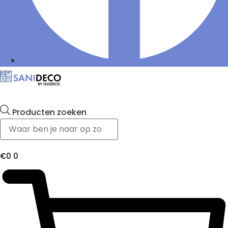
Producten zoeken
€
0
0