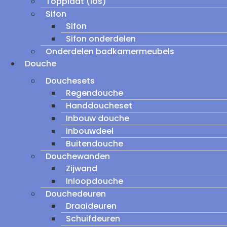
Topplaat (los)
Sifon
Sifon
Sifon onderdelen
Onderdelen badkamermeubels
Douche
Douchesets
Regendouche
Handdoucheset
Inbouw douche
inbouwdeel
Buitendouche
Douchewanden
Zijwand
Inloopdouche
Douchedeuren
Draaideuren
Schuifdeuren