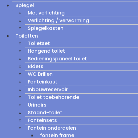
Spiegel
Met verlichting
Verlichting / verwarming
Spiegelkasten
Toiletten
Toiletset
Hangend toilet
Bedieningspaneel toilet
Bidets
WC Brillen
Fonteinkast
Inbouwreservoir
Toilet toebehorende
Urinoirs
Staand-toilet
Fonteinsets
Fontein onderdelen
fontein frame