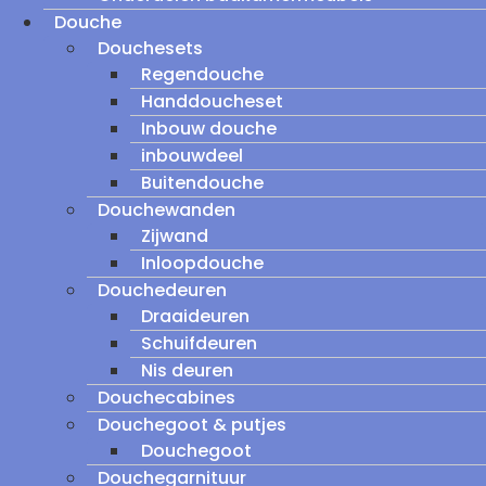
Douche
Douchesets
Regendouche
Handdoucheset
Inbouw douche
inbouwdeel
Buitendouche
Douchewanden
Zijwand
Inloopdouche
Douchedeuren
Draaideuren
Schuifdeuren
Nis deuren
Douchecabines
Douchegoot & putjes
Douchegoot
Douchegarnituur