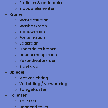
Profielen & onderdelen
Inbouw elementen
Kranen
Wastafelkraan
Wasbakkraan
Inbouwkraan
Fonteinkraan
Badkraan
Onderdelen kranen
Douchemengkraan
Kokendwaterkraan
Bidetkraan
Spiegel
Met verlichting
Verlichting / verwarming
Spiegelkasten
Toiletten
Toiletset
Hangend toilet