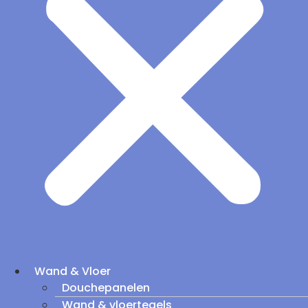
Wand & Vloer
Douchepanelen
Wand & vloertegels