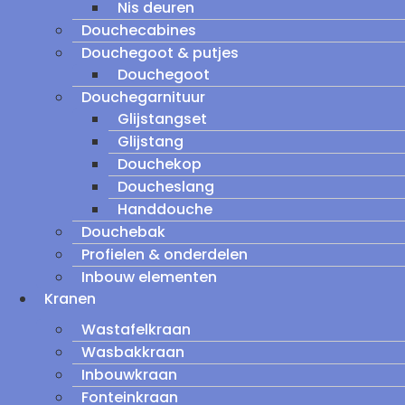
Nis deuren
Douchecabines
Douchegoot & putjes
Douchegoot
Douchegarnituur
Glijstangset
Glijstang
Douchekop
Doucheslang
Handdouche
Douchebak
Profielen & onderdelen
Inbouw elementen
Kranen
Wastafelkraan
Wasbakkraan
Inbouwkraan
Fonteinkraan