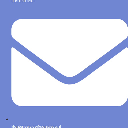
085 060 9201
klantenservice@sanideco.nl