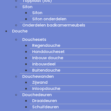
Topplaat (los)
Sifon
Sifon
Sifon onderdelen
Onderdelen badkamermeubels
Douche
Douchesets
Regendouche
Handdoucheset
Inbouw douche
inbouwdeel
Buitendouche
Douchewanden
Zijwand
Inloopdouche
Douchedeuren
Draaideuren
Schuifdeuren