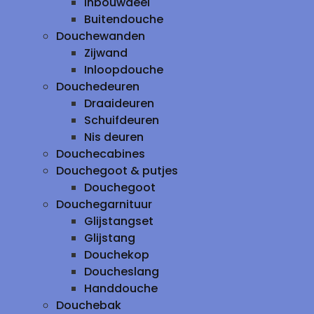
inbouwdeel
Buitendouche
Douchewanden
Zijwand
Inloopdouche
Douchedeuren
Draaideuren
Schuifdeuren
Nis deuren
Douchecabines
Douchegoot & putjes
Douchegoot
Douchegarnituur
Glijstangset
Glijstang
Douchekop
Doucheslang
Handdouche
Douchebak