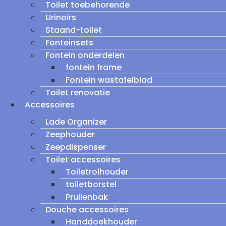
Toilet toebehorende
Urinoirs
Staand-toilet
Fonteinsets
Fontein onderdelen
fontein frame
Fontein wastafelblad
Toilet renovatie
Accessoires
Lade Organizer
Zeephouder
Zeepdispenser
Toilet accessoires
Toiletrolhouder
toiletborstel
Prullenbak
Douche accessoires
Handdoekhouder