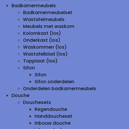
Badkamermeubels
Badkamermeubelset
Wastafelmeubels
Meubels met waskom
Kolomkast (los)
Onderkast (los)
Waskommen (los)
Wastafelblad (los)
Topplaat (los)
Sifon
Sifon
Sifon onderdelen
Onderdelen badkamermeubels
Douche
Douchesets
Regendouche
Handdoucheset
Inbouw douche