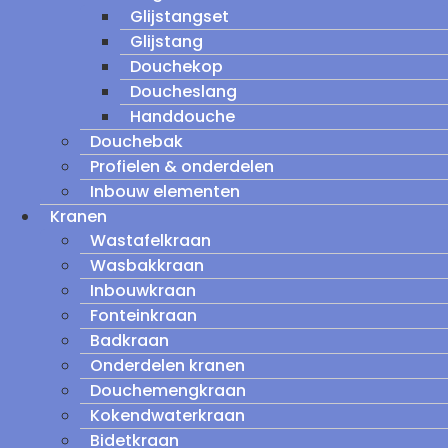
Glijstangset
Glijstang
Douchekop
Doucheslang
Handdouche
Douchebak
Profielen & onderdelen
Inbouw elementen
Kranen
Wastafelkraan
Wasbakkraan
Inbouwkraan
Fonteinkraan
Badkraan
Onderdelen kranen
Douchemengkraan
Kokendwaterkraan
Bidetkraan