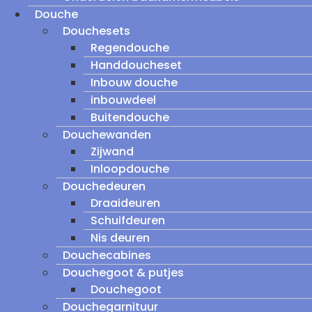
Douche
Douchesets
Regendouche
Handdoucheset
Inbouw douche
inbouwdeel
Buitendouche
Douchewanden
Zijwand
Inloopdouche
Douchedeuren
Draaideuren
Schuifdeuren
Nis deuren
Douchecabines
Douchegoot & putjes
Douchegoot
Douchegarnituur