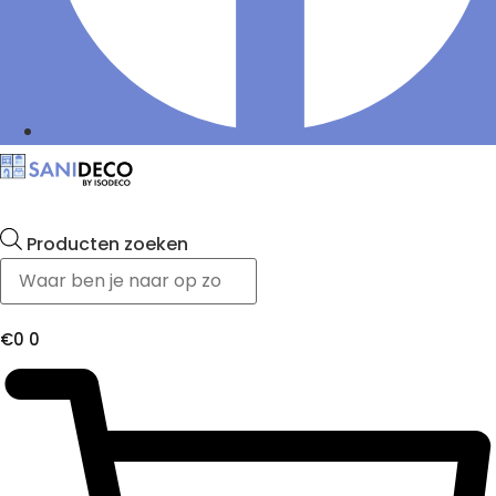
Producten zoeken
€
0
0