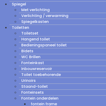
Spiegel
Met verlichting
Verlichting / verwarming
Spiegelkasten
Toiletten
Toiletset
Hangend toilet
Bedieningspaneel toilet
Bidets
WC Brillen
Fonteinkast
Inbouwreservoir
Toilet toebehorende
Urinoirs
Staand-toilet
Fonteinsets
Fontein onderdelen
fontein frame