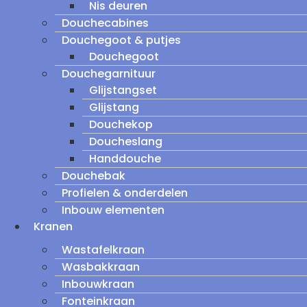
Nis deuren
Douchecabines
Douchegoot & putjes
Douchegoot
Douchegarnituur
Glijstangset
Glijstang
Douchekop
Doucheslang
Handdouche
Douchebak
Profielen & onderdelen
Inbouw elementen
Kranen
Wastafelkraan
Wasbakkraan
Inbouwkraan
Fonteinkraan