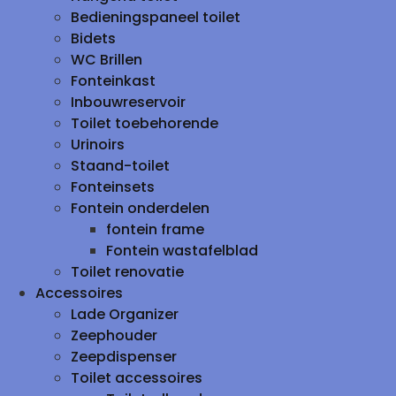
Bedieningspaneel toilet
Bidets
WC Brillen
Fonteinkast
Inbouwreservoir
Toilet toebehorende
Urinoirs
Staand-toilet
Fonteinsets
Fontein onderdelen
fontein frame
Fontein wastafelblad
Toilet renovatie
Accessoires
Lade Organizer
Zeephouder
Zeepdispenser
Toilet accessoires