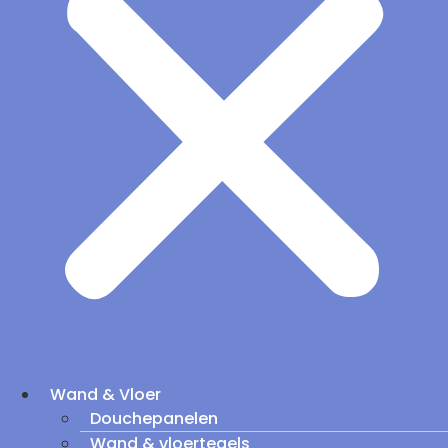
Wand & Vloer
Douchepanelen
Wand & vloertegels