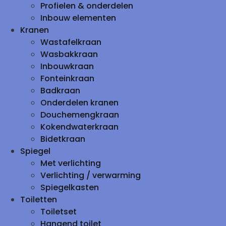
Profielen & onderdelen
Inbouw elementen
Kranen
Wastafelkraan
Wasbakkraan
Inbouwkraan
Fonteinkraan
Badkraan
Onderdelen kranen
Douchemengkraan
Kokendwaterkraan
Bidetkraan
Spiegel
Met verlichting
Verlichting / verwarming
Spiegelkasten
Toiletten
Toiletset
Hangend toilet