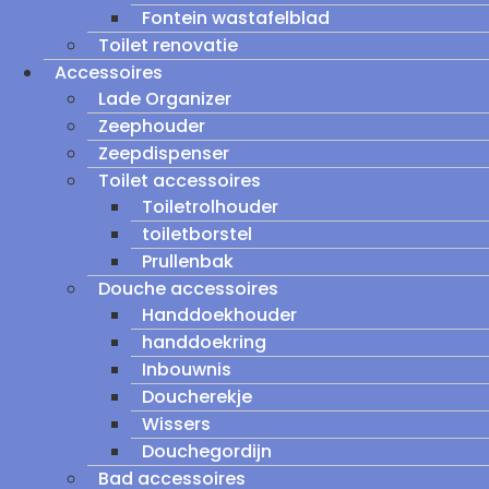
Fontein wastafelblad
Toilet renovatie
Accessoires
Lade Organizer
Zeephouder
Zeepdispenser
Toilet accessoires
Toiletrolhouder
toiletborstel
Prullenbak
Douche accessoires
Handdoekhouder
handdoekring
Inbouwnis
Doucherekje
Wissers
Douchegordijn
Bad accessoires