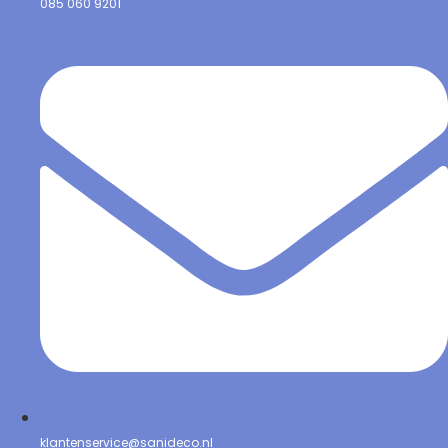
085 060 9201
klantenservice@sanideco.nl