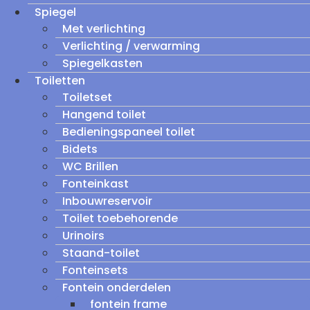
Spiegel
Met verlichting
Verlichting / verwarming
Spiegelkasten
Toiletten
Toiletset
Hangend toilet
Bedieningspaneel toilet
Bidets
WC Brillen
Fonteinkast
Inbouwreservoir
Toilet toebehorende
Urinoirs
Staand-toilet
Fonteinsets
Fontein onderdelen
fontein frame