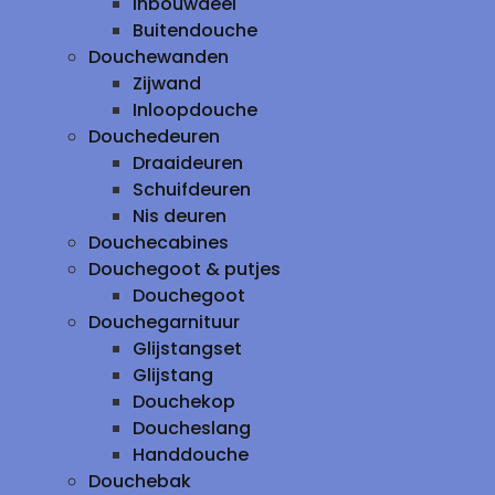
inbouwdeel
Buitendouche
Douchewanden
Zijwand
Inloopdouche
Douchedeuren
Draaideuren
Schuifdeuren
Nis deuren
Douchecabines
Douchegoot & putjes
Douchegoot
Douchegarnituur
Glijstangset
Glijstang
Douchekop
Doucheslang
Handdouche
Douchebak