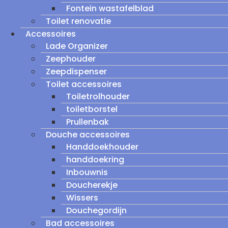
Fontein wastafelblad
Toilet renovatie
Accessoires
Lade Organizer
Zeephouder
Zeepdispenser
Toilet accessoires
Toiletrolhouder
toiletborstel
Prullenbak
Douche accessoires
Handdoekhouder
handdoekring
Inbouwnis
Doucherekje
Wissers
Douchegordijn
Bad accessoires