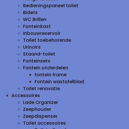
Bedieningspaneel toilet
Bidets
WC Brillen
Fonteinkast
Inbouwreservoir
Toilet toebehorende
Urinoirs
Staand-toilet
Fonteinsets
Fontein onderdelen
fontein frame
Fontein wastafelblad
Toilet renovatie
Accessoires
Lade Organizer
Zeephouder
Zeepdispenser
Toilet accessoires