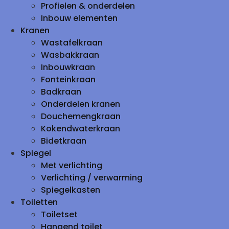
Profielen & onderdelen
Inbouw elementen
Kranen
Wastafelkraan
Wasbakkraan
Inbouwkraan
Fonteinkraan
Badkraan
Onderdelen kranen
Douchemengkraan
Kokendwaterkraan
Bidetkraan
Spiegel
Met verlichting
Verlichting / verwarming
Spiegelkasten
Toiletten
Toiletset
Hangend toilet