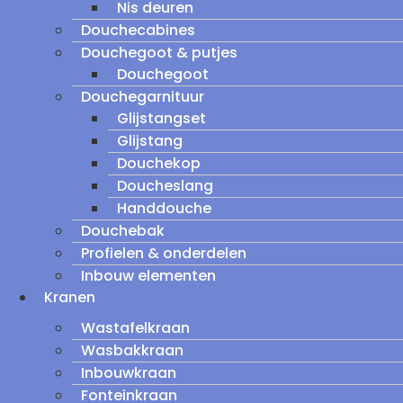
Nis deuren
Douchecabines
Douchegoot & putjes
Douchegoot
Douchegarnituur
Glijstangset
Glijstang
Douchekop
Doucheslang
Handdouche
Douchebak
Profielen & onderdelen
Inbouw elementen
Kranen
Wastafelkraan
Wasbakkraan
Inbouwkraan
Fonteinkraan