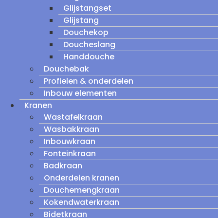
Glijstangset
Glijstang
Douchekop
Doucheslang
Handdouche
Douchebak
Profielen & onderdelen
Inbouw elementen
Kranen
Wastafelkraan
Wasbakkraan
Inbouwkraan
Fonteinkraan
Badkraan
Onderdelen kranen
Douchemengkraan
Kokendwaterkraan
Bidetkraan