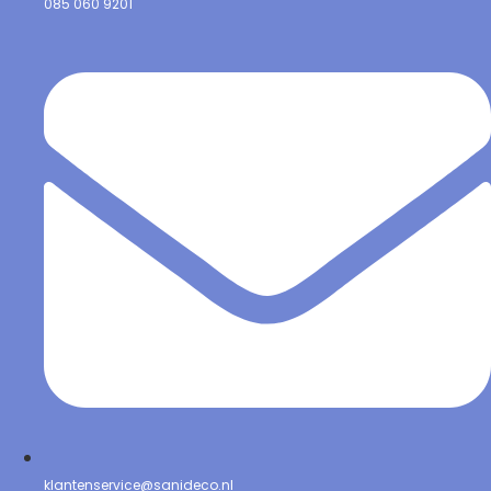
085 060 9201
klantenservice@sanideco.nl