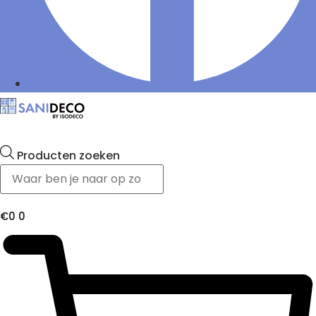
Producten zoeken
€
0
0