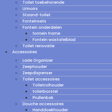
Toilet toebehorende
Urinoirs
Staand-toilet
Fonteinsets
Fontein onderdelen
fontein frame
Fontein wastafelblad
Toilet renovatie
Accessoires
Lade Organizer
Zeephouder
Zeepdispenser
Toilet accessoires
Toiletrolhouder
toiletborstel
Prullenbak
Douche accessoires
Handdoekhouder