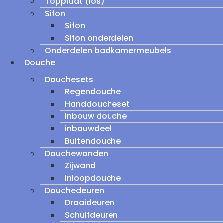
Topplaat (los)
Sifon
Sifon
Sifon onderdelen
Onderdelen badkamermeubels
Douche
Douchesets
Regendouche
Handdoucheset
Inbouw douche
inbouwdeel
Buitendouche
Douchewanden
Zijwand
Inloopdouche
Douchedeuren
Draaideuren
Schuifdeuren