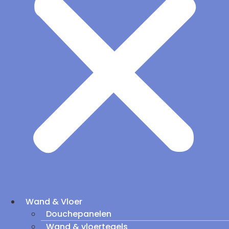
Wand & Vloer
Douchepanelen
Wand & vloertegels