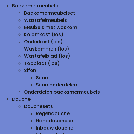
Badkamermeubels
Badkamermeubelset
Wastafelmeubels
Meubels met waskom
Kolomkast (los)
Onderkast (los)
Waskommen (los)
Wastafelblad (los)
Topplaat (los)
Sifon
Sifon
Sifon onderdelen
Onderdelen badkamermeubels
Douche
Douchesets
Regendouche
Handdoucheset
Inbouw douche