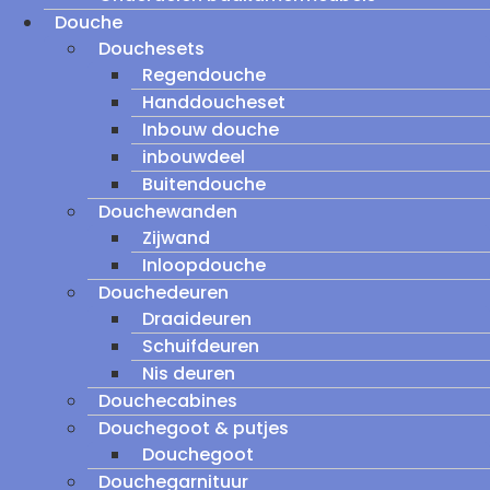
Douche
Douchesets
Regendouche
Handdoucheset
Inbouw douche
inbouwdeel
Buitendouche
Douchewanden
Zijwand
Inloopdouche
Douchedeuren
Draaideuren
Schuifdeuren
Nis deuren
Douchecabines
Douchegoot & putjes
Douchegoot
Douchegarnituur