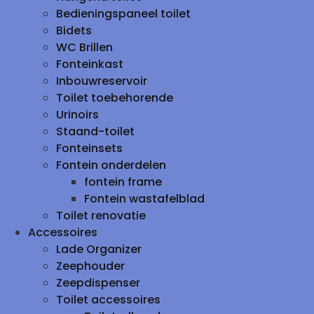
Bedieningspaneel toilet
Bidets
WC Brillen
Fonteinkast
Inbouwreservoir
Toilet toebehorende
Urinoirs
Staand-toilet
Fonteinsets
Fontein onderdelen
fontein frame
Fontein wastafelblad
Toilet renovatie
Accessoires
Lade Organizer
Zeephouder
Zeepdispenser
Toilet accessoires