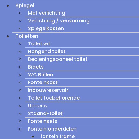
Spiegel
Met verlichting
Verlichting / verwarming
Spiegelkasten
Toiletten
Toiletset
Hangend toilet
Bedieningspaneel toilet
Bidets
WC Brillen
Fonteinkast
Inbouwreservoir
Toilet toebehorende
Urinoirs
Staand-toilet
Fonteinsets
Fontein onderdelen
fontein frame