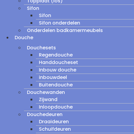
Topplaat (los)
Sifon
Sifon
Sifon onderdelen
Onderdelen badkamermeubels
Douche
Douchesets
Regendouche
Handdoucheset
Inbouw douche
inbouwdeel
Buitendouche
Douchewanden
Zijwand
Inloopdouche
Douchedeuren
Draaideuren
Schuifdeuren