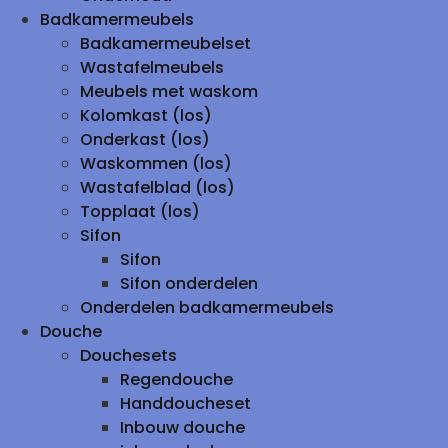
Badkamermeubels
Badkamermeubelset
Wastafelmeubels
Meubels met waskom
Kolomkast (los)
Onderkast (los)
Waskommen (los)
Wastafelblad (los)
Topplaat (los)
Sifon
Sifon
Sifon onderdelen
Onderdelen badkamermeubels
Douche
Douchesets
Regendouche
Handdoucheset
Inbouw douche