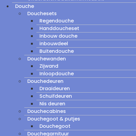
Douche
Douchesets
Regendouche
Handdoucheset
Inbouw douche
inbouwdeel
Buitendouche
Douchewanden
Zijwand
Inloopdouche
Douchedeuren
Draaideuren
Schuifdeuren
Nis deuren
Douchecabines
Douchegoot & putjes
Douchegoot
Douchegarnituur