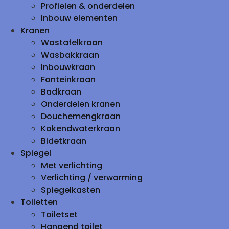
Profielen & onderdelen
Inbouw elementen
Kranen
Wastafelkraan
Wasbakkraan
Inbouwkraan
Fonteinkraan
Badkraan
Onderdelen kranen
Douchemengkraan
Kokendwaterkraan
Bidetkraan
Spiegel
Met verlichting
Verlichting / verwarming
Spiegelkasten
Toiletten
Toiletset
Hangend toilet