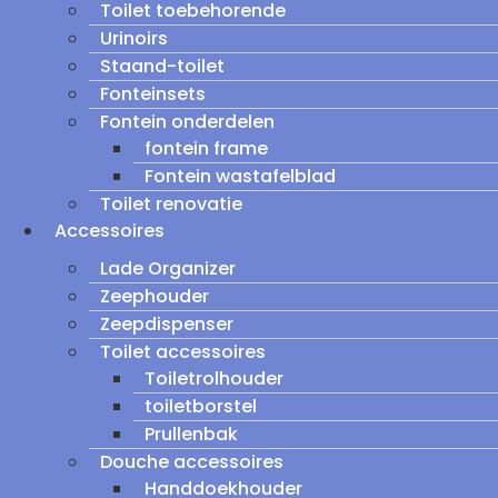
Toilet toebehorende
Urinoirs
Staand-toilet
Fonteinsets
Fontein onderdelen
fontein frame
Fontein wastafelblad
Toilet renovatie
Accessoires
Lade Organizer
Zeephouder
Zeepdispenser
Toilet accessoires
Toiletrolhouder
toiletborstel
Prullenbak
Douche accessoires
Handdoekhouder