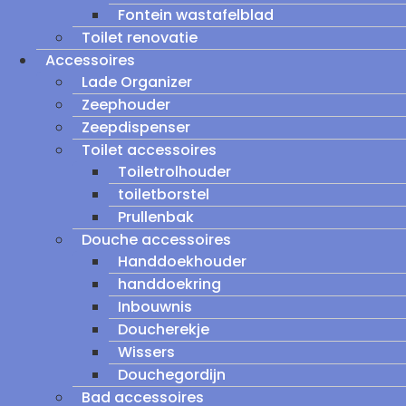
Fontein wastafelblad
Toilet renovatie
Accessoires
Lade Organizer
Zeephouder
Zeepdispenser
Toilet accessoires
Toiletrolhouder
toiletborstel
Prullenbak
Douche accessoires
Handdoekhouder
handdoekring
Inbouwnis
Doucherekje
Wissers
Douchegordijn
Bad accessoires