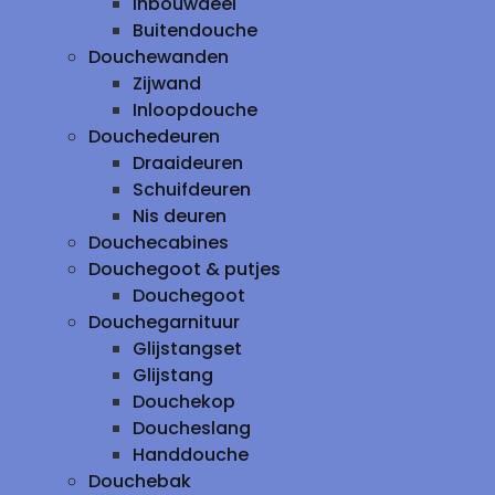
inbouwdeel
Buitendouche
Douchewanden
Zijwand
Inloopdouche
Douchedeuren
Draaideuren
Schuifdeuren
Nis deuren
Douchecabines
Douchegoot & putjes
Douchegoot
Douchegarnituur
Glijstangset
Glijstang
Douchekop
Doucheslang
Handdouche
Douchebak