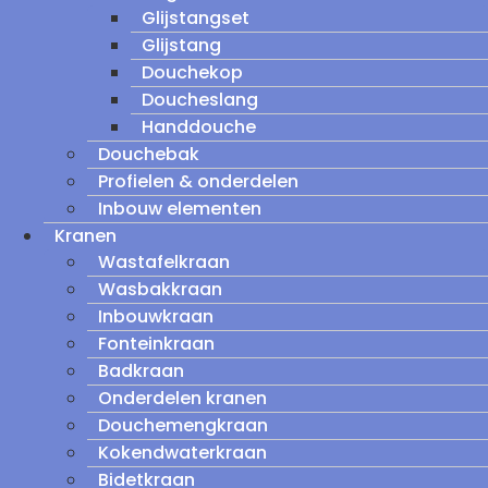
Glijstangset
Glijstang
Douchekop
Doucheslang
Handdouche
Douchebak
Profielen & onderdelen
Inbouw elementen
Kranen
Wastafelkraan
Wasbakkraan
Inbouwkraan
Fonteinkraan
Badkraan
Onderdelen kranen
Douchemengkraan
Kokendwaterkraan
Bidetkraan