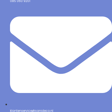
085 060 9201
klantenservice@sanideco.nl