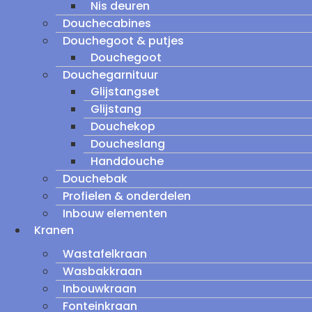
Nis deuren
Douchecabines
Douchegoot & putjes
Douchegoot
Douchegarnituur
Glijstangset
Glijstang
Douchekop
Doucheslang
Handdouche
Douchebak
Profielen & onderdelen
Inbouw elementen
Kranen
Wastafelkraan
Wasbakkraan
Inbouwkraan
Fonteinkraan