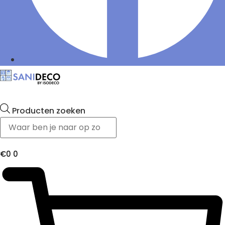
Producten zoeken
€
0
0