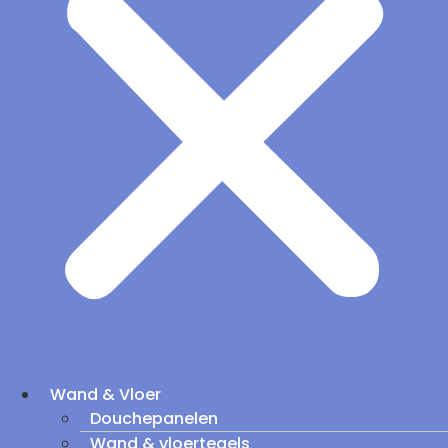
Wand & Vloer
Douchepanelen
Wand & vloertegels