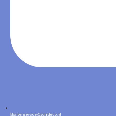
klantenservice@sanideco.nl