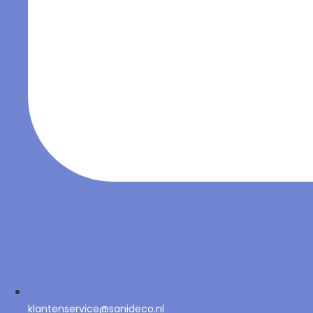
klantenservice@sanideco.nl