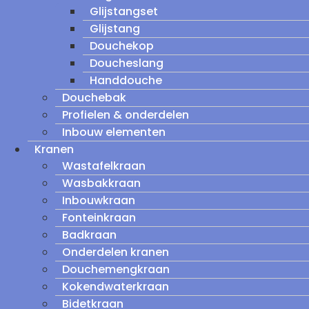
Glijstangset
Glijstang
Douchekop
Doucheslang
Handdouche
Douchebak
Profielen & onderdelen
Inbouw elementen
Kranen
Wastafelkraan
Wasbakkraan
Inbouwkraan
Fonteinkraan
Badkraan
Onderdelen kranen
Douchemengkraan
Kokendwaterkraan
Bidetkraan