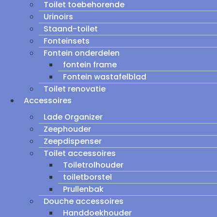
Toilet toebehorende
Urinoirs
Staand-toilet
Fonteinsets
Fontein onderdelen
fontein frame
Fontein wastafelblad
Toilet renovatie
Accessoires
Lade Organizer
Zeephouder
Zeepdispenser
Toilet accessoires
Toiletrolhouder
toiletborstel
Prullenbak
Douche accessoires
Handdoekhouder