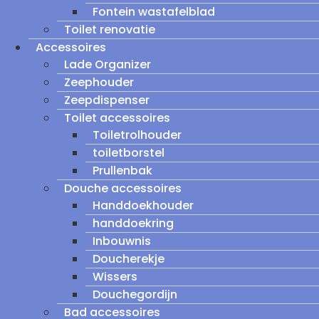
Fontein wastafelblad
Toilet renovatie
Accessoires
Lade Organizer
Zeephouder
Zeepdispenser
Toilet accessoires
Toiletrolhouder
toiletborstel
Prullenbak
Douche accessoires
Handdoekhouder
handdoekring
Inbouwnis
Doucherekje
Wissers
Douchegordijn
Bad accessoires