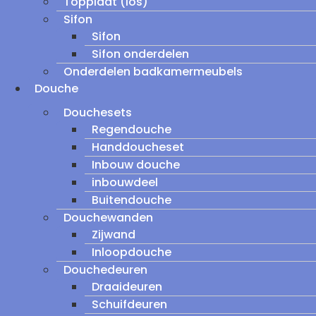
Topplaat (los)
Sifon
Sifon
Sifon onderdelen
Onderdelen badkamermeubels
Douche
Douchesets
Regendouche
Handdoucheset
Inbouw douche
inbouwdeel
Buitendouche
Douchewanden
Zijwand
Inloopdouche
Douchedeuren
Draaideuren
Schuifdeuren