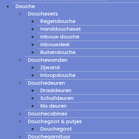
Douche
Douchesets
Regendouche
Handdoucheset
Inbouw douche
inbouwdeel
Buitendouche
Douchewanden
Zijwand
Inloopdouche
Douchedeuren
Draaideuren
Schuifdeuren
Nis deuren
Douchecabines
Douchegoot & putjes
Douchegoot
Douchegarnituur