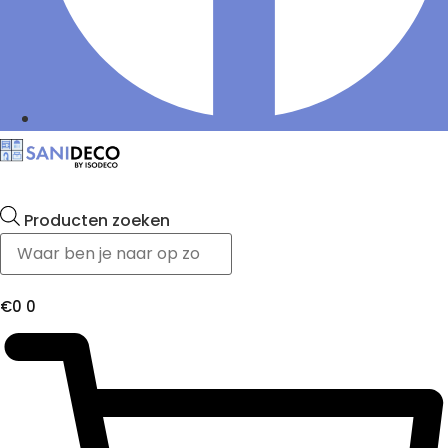
Producten zoeken
€
0
0