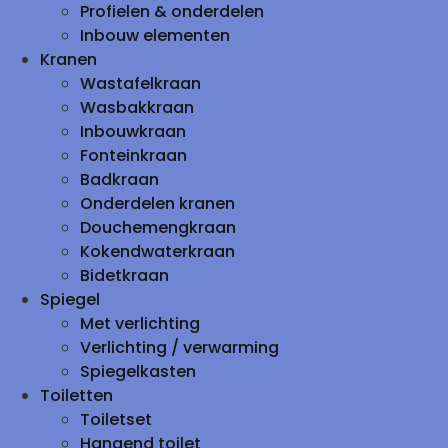
Profielen & onderdelen
Inbouw elementen
Kranen
Wastafelkraan
Wasbakkraan
Inbouwkraan
Fonteinkraan
Badkraan
Onderdelen kranen
Douchemengkraan
Kokendwaterkraan
Bidetkraan
Spiegel
Met verlichting
Verlichting / verwarming
Spiegelkasten
Toiletten
Toiletset
Hangend toilet