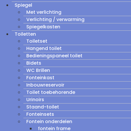
Spiegel
Met verlichting
Verlichting / verwarming
Spiegelkasten
Toiletten
Toiletset
Hangend toilet
Bedieningspaneel toilet
Bidets
WC Brillen
Fonteinkast
Inbouwreservoir
Toilet toebehorende
Urinoirs
Staand-toilet
Fonteinsets
Fontein onderdelen
fontein frame