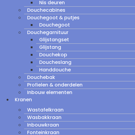
Nis deuren
Douchecabines
Douchegoot & putjes
Douchegoot
Douchegarnituur
Glijstangset
Glijstang
Douchekop
Doucheslang
Handdouche
Douchebak
Profielen & onderdelen
Inbouw elementen
Kranen
Wastafelkraan
Wasbakkraan
Inbouwkraan
Fonteinkraan