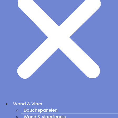
Wand & Vloer
Douchepanelen
Wand & vloertegels