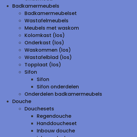
Badkamermeubels
Badkamermeubelset
Wastafelmeubels
Meubels met waskom
Kolomkast (los)
Onderkast (los)
Waskommen (los)
Wastafelblad (los)
Topplaat (los)
Sifon
Sifon
Sifon onderdelen
Onderdelen badkamermeubels
Douche
Douchesets
Regendouche
Handdoucheset
Inbouw douche