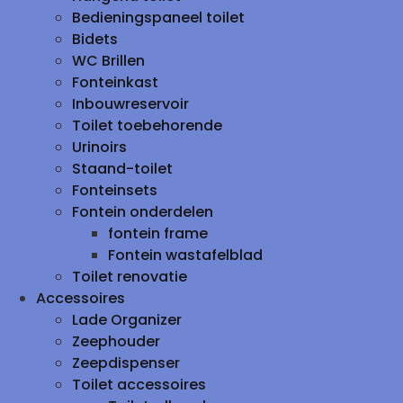
Bedieningspaneel toilet
Bidets
WC Brillen
Fonteinkast
Inbouwreservoir
Toilet toebehorende
Urinoirs
Staand-toilet
Fonteinsets
Fontein onderdelen
fontein frame
Fontein wastafelblad
Toilet renovatie
Accessoires
Lade Organizer
Zeephouder
Zeepdispenser
Toilet accessoires