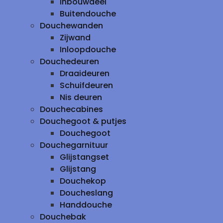
inbouwdeel
Buitendouche
Douchewanden
Zijwand
Inloopdouche
Douchedeuren
Draaideuren
Schuifdeuren
Nis deuren
Douchecabines
Douchegoot & putjes
Douchegoot
Douchegarnituur
Glijstangset
Glijstang
Douchekop
Doucheslang
Handdouche
Douchebak