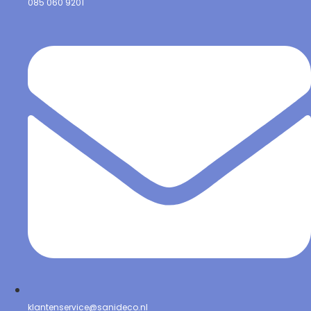
085 060 9201
klantenservice@sanideco.nl