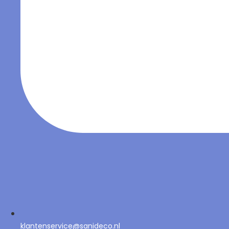
klantenservice@sanideco.nl