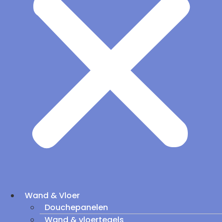
Wand & Vloer
Douchepanelen
Wand & vloertegels