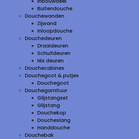
inbouwdeel
Buitendouche
Douchewanden
Zijwand
Inloopdouche
Douchedeuren
Draaideuren
Schuifdeuren
Nis deuren
Douchecabines
Douchegoot & putjes
Douchegoot
Douchegarnituur
Glijstangset
Glijstang
Douchekop
Doucheslang
Handdouche
Douchebak