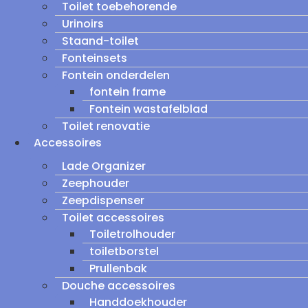
Toilet toebehorende
Urinoirs
Staand-toilet
Fonteinsets
Fontein onderdelen
fontein frame
Fontein wastafelblad
Toilet renovatie
Accessoires
Lade Organizer
Zeephouder
Zeepdispenser
Toilet accessoires
Toiletrolhouder
toiletborstel
Prullenbak
Douche accessoires
Handdoekhouder