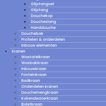
Glijstangset
Glijstang
Douchekop
Doucheslang
Handdouche
Douchebak
Profielen & onderdelen
Inbouw elementen
Kranen
Wastafelkraan
Wasbakkraan
Inbouwkraan
Fonteinkraan
Badkraan
Onderdelen kranen
Douchemengkraan
Kokendwaterkraan
Bidetkraan