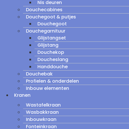
Nis deuren
Douchecabines
Douchegoot & putjes
Douchegoot
Douchegarnituur
Glijstangset
Glijstang
Douchekop
Doucheslang
Handdouche
Douchebak
Profielen & onderdelen
Inbouw elementen
Kranen
Wastafelkraan
Wasbakkraan
Inbouwkraan
Fonteinkraan