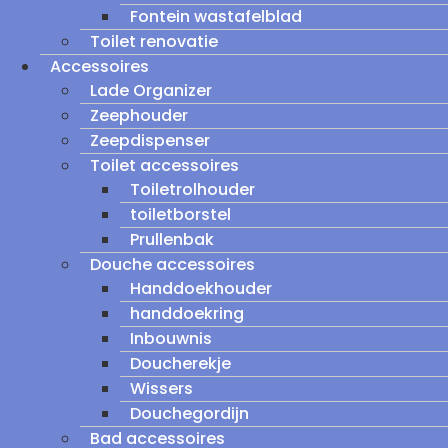
Fontein wastafelblad
Toilet renovatie
Accessoires
Lade Organizer
Zeephouder
Zeepdispenser
Toilet accessoires
Toiletrolhouder
toiletborstel
Prullenbak
Douche accessoires
Handdoekhouder
handdoekring
Inbouwnis
Doucherekje
Wissers
Douchegordijn
Bad accessoires