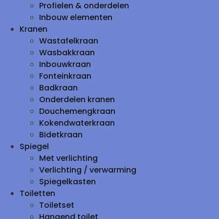
Profielen & onderdelen
Inbouw elementen
Kranen
Wastafelkraan
Wasbakkraan
Inbouwkraan
Fonteinkraan
Badkraan
Onderdelen kranen
Douchemengkraan
Kokendwaterkraan
Bidetkraan
Spiegel
Met verlichting
Verlichting / verwarming
Spiegelkasten
Toiletten
Toiletset
Hangend toilet