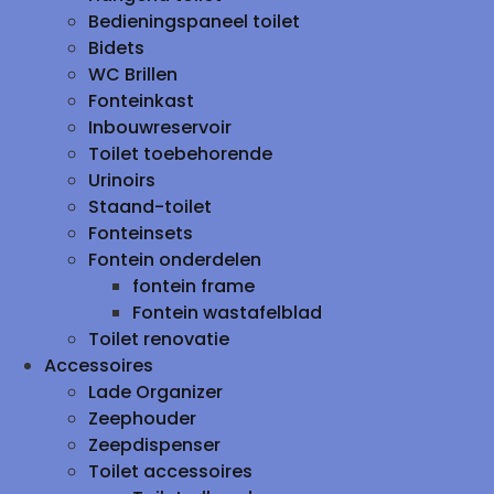
Bedieningspaneel toilet
Bidets
WC Brillen
Fonteinkast
Inbouwreservoir
Toilet toebehorende
Urinoirs
Staand-toilet
Fonteinsets
Fontein onderdelen
fontein frame
Fontein wastafelblad
Toilet renovatie
Accessoires
Lade Organizer
Zeephouder
Zeepdispenser
Toilet accessoires