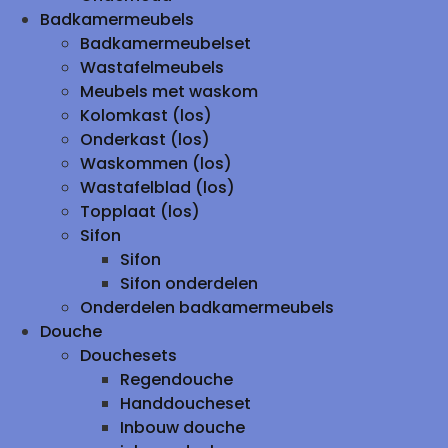
Badkamermeubels
Badkamermeubelset
Wastafelmeubels
Meubels met waskom
Kolomkast (los)
Onderkast (los)
Waskommen (los)
Wastafelblad (los)
Topplaat (los)
Sifon
Sifon
Sifon onderdelen
Onderdelen badkamermeubels
Douche
Douchesets
Regendouche
Handdoucheset
Inbouw douche