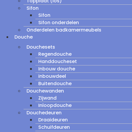
Topplaat (los)
Sifon
Sifon
Sifon onderdelen
Onderdelen badkamermeubels
Douche
Douchesets
Regendouche
Handdoucheset
Inbouw douche
inbouwdeel
Buitendouche
Douchewanden
Zijwand
Inloopdouche
Douchedeuren
Draaideuren
Schuifdeuren