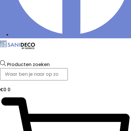
Producten zoeken
€
0
0