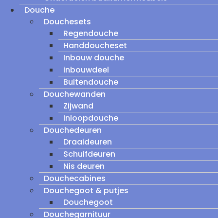
Douche
Douchesets
Regendouche
Handdoucheset
Inbouw douche
inbouwdeel
Buitendouche
Douchewanden
Zijwand
Inloopdouche
Douchedeuren
Draaideuren
Schuifdeuren
Nis deuren
Douchecabines
Douchegoot & putjes
Douchegoot
Douchegarnituur