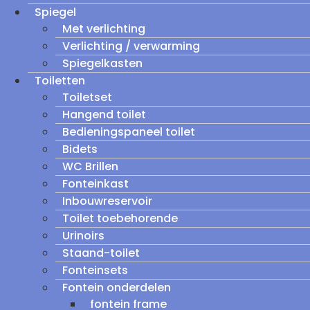
Spiegel
Met verlichting
Verlichting / verwarming
Spiegelkasten
Toiletten
Toiletset
Hangend toilet
Bedieningspaneel toilet
Bidets
WC Brillen
Fonteinkast
Inbouwreservoir
Toilet toebehorende
Urinoirs
Staand-toilet
Fonteinsets
Fontein onderdelen
fontein frame