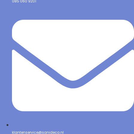
085 060 9201
klantenservice@sanideco.nl