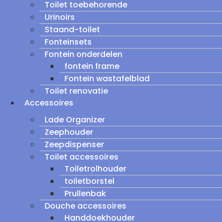
Toilet toebehorende
Urinoirs
Staand-toilet
Fonteinsets
Fontein onderdelen
fontein frame
Fontein wastafelblad
Toilet renovatie
Accessoires
Lade Organizer
Zeephouder
Zeepdispenser
Toilet accessoires
Toiletrolhouder
toiletborstel
Prullenbak
Douche accessoires
Handdoekhouder