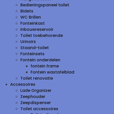
Bedieningspaneel toilet
Bidets
WC Brillen
Fonteinkast
Inbouwreservoir
Toilet toebehorende
Urinoirs
Staand-toilet
Fonteinsets
Fontein onderdelen
fontein frame
Fontein wastafelblad
Toilet renovatie
Accessoires
Lade Organizer
Zeephouder
Zeepdispenser
Toilet accessoires