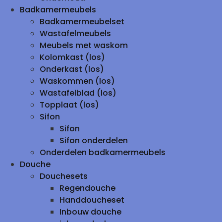
Badkamermeubels
Badkamermeubelset
Wastafelmeubels
Meubels met waskom
Kolomkast (los)
Onderkast (los)
Waskommen (los)
Wastafelblad (los)
Topplaat (los)
Sifon
Sifon
Sifon onderdelen
Onderdelen badkamermeubels
Douche
Douchesets
Regendouche
Handdoucheset
Inbouw douche