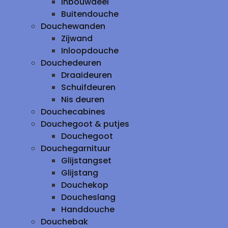
inbouwdeel
Buitendouche
Douchewanden
Zijwand
Inloopdouche
Douchedeuren
Draaideuren
Schuifdeuren
Nis deuren
Douchecabines
Douchegoot & putjes
Douchegoot
Douchegarnituur
Glijstangset
Glijstang
Douchekop
Doucheslang
Handdouche
Douchebak