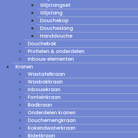
Glijstangset
Glijstang
Douchekop
Doucheslang
Handdouche
Douchebak
Profielen & onderdelen
Inbouw elementen
Kranen
Wastafelkraan
Wasbakkraan
Inbouwkraan
Fonteinkraan
Badkraan
Onderdelen kranen
Douchemengkraan
Kokendwaterkraan
Bidetkraan