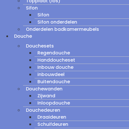
Topplaat (los)
Sifon
Sifon
Sifon onderdelen
Onderdelen badkamermeubels
Douche
Douchesets
Regendouche
Handdoucheset
Inbouw douche
inbouwdeel
Buitendouche
Douchewanden
Zijwand
Inloopdouche
Douchedeuren
Draaideuren
Schuifdeuren