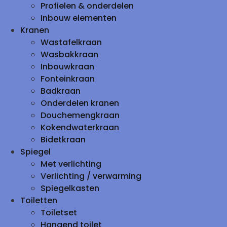
Profielen & onderdelen
Inbouw elementen
Kranen
Wastafelkraan
Wasbakkraan
Inbouwkraan
Fonteinkraan
Badkraan
Onderdelen kranen
Douchemengkraan
Kokendwaterkraan
Bidetkraan
Spiegel
Met verlichting
Verlichting / verwarming
Spiegelkasten
Toiletten
Toiletset
Hangend toilet