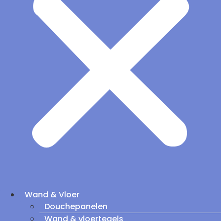
Wand & Vloer
Douchepanelen
Wand & vloertegels