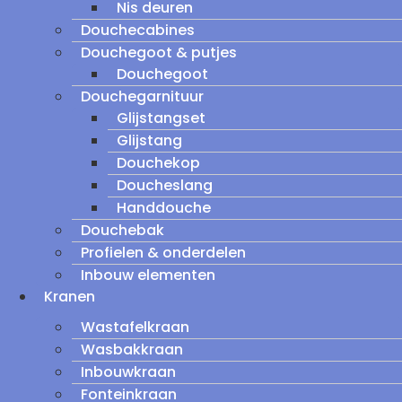
Nis deuren
Douchecabines
Douchegoot & putjes
Douchegoot
Douchegarnituur
Glijstangset
Glijstang
Douchekop
Doucheslang
Handdouche
Douchebak
Profielen & onderdelen
Inbouw elementen
Kranen
Wastafelkraan
Wasbakkraan
Inbouwkraan
Fonteinkraan