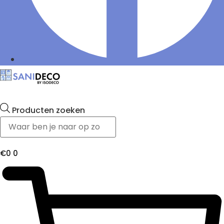
Producten zoeken
€
0
0