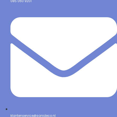
085 060 9201
klantenservice@sanideco.nl