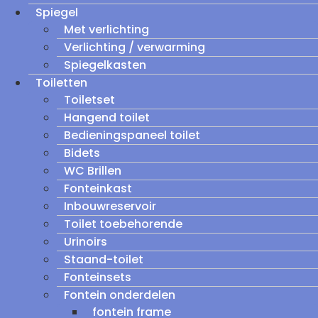
Spiegel
Met verlichting
Verlichting / verwarming
Spiegelkasten
Toiletten
Toiletset
Hangend toilet
Bedieningspaneel toilet
Bidets
WC Brillen
Fonteinkast
Inbouwreservoir
Toilet toebehorende
Urinoirs
Staand-toilet
Fonteinsets
Fontein onderdelen
fontein frame