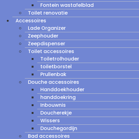
Fontein wastafelblad
Toilet renovatie
Accessoires
Lade Organizer
Zeephouder
Zeepdispenser
Toilet accessoires
Toiletrolhouder
toiletborstel
Prullenbak
Douche accessoires
Handdoekhouder
handdoekring
Inbouwnis
Doucherekje
Wissers
Douchegordijn
Bad accessoires