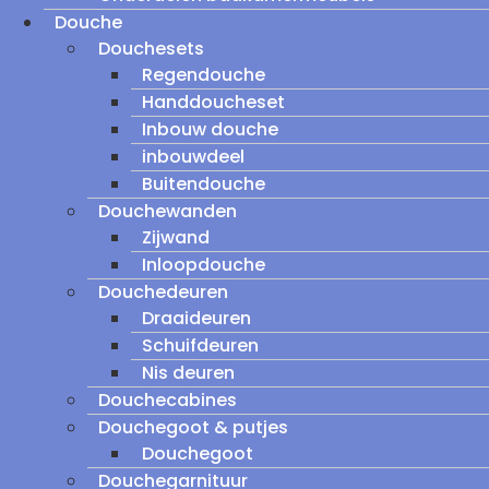
Douche
Douchesets
Regendouche
Handdoucheset
Inbouw douche
inbouwdeel
Buitendouche
Douchewanden
Zijwand
Inloopdouche
Douchedeuren
Draaideuren
Schuifdeuren
Nis deuren
Douchecabines
Douchegoot & putjes
Douchegoot
Douchegarnituur