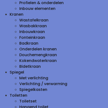
Profielen & onderdelen
Inbouw elementen
Kranen
Wastafelkraan
Wasbakkraan
Inbouwkraan
Fonteinkraan
Badkraan
Onderdelen kranen
Douchemengkraan
Kokendwaterkraan
Bidetkraan
Spiegel
Met verlichting
Verlichting / verwarming
Spiegelkasten
Toiletten
Toiletset
Hangend toilet