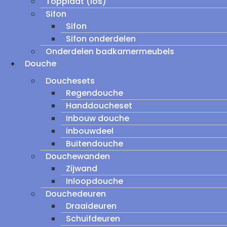
Topplaat (los)
Sifon
Sifon
Sifon onderdelen
Onderdelen badkamermeubels
Douche
Douchesets
Regendouche
Handdoucheset
Inbouw douche
inbouwdeel
Buitendouche
Douchewanden
Zijwand
Inloopdouche
Douchedeuren
Draaideuren
Schuifdeuren