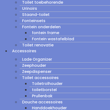
Toilet toebehorende
Urinoirs
Staand-toilet
Fonteinsets
Fontein onderdelen
fontein frame
Fontein wastafelblad
Toilet renovatie
Accessoires
Lade Organizer
Zeephouder
Zeepdispenser
Toilet accessoires
Toiletrolhouder
toiletborstel
Prullenbak
Douche accessoires
Handdoekhouder