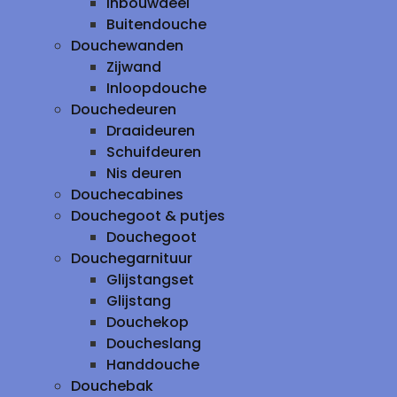
inbouwdeel
Buitendouche
Douchewanden
Zijwand
Inloopdouche
Douchedeuren
Draaideuren
Schuifdeuren
Nis deuren
Douchecabines
Douchegoot & putjes
Douchegoot
Douchegarnituur
Glijstangset
Glijstang
Douchekop
Doucheslang
Handdouche
Douchebak