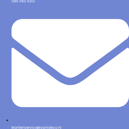
085 060 9201
klantenservice@sanideco.nl