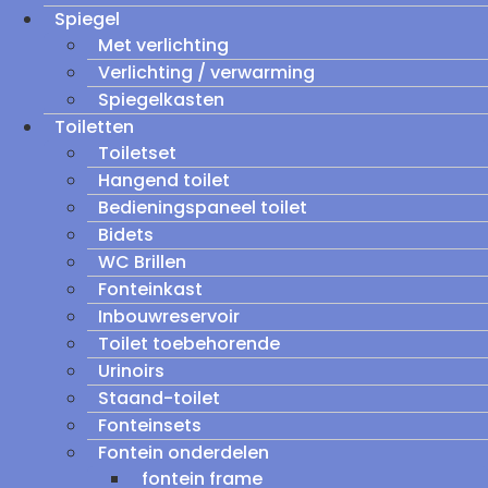
Spiegel
Met verlichting
Verlichting / verwarming
Spiegelkasten
Toiletten
Toiletset
Hangend toilet
Bedieningspaneel toilet
Bidets
WC Brillen
Fonteinkast
Inbouwreservoir
Toilet toebehorende
Urinoirs
Staand-toilet
Fonteinsets
Fontein onderdelen
fontein frame