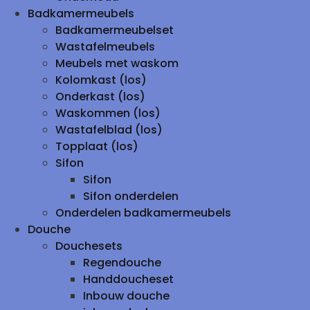
Badkamermeubels
Badkamermeubelset
Wastafelmeubels
Meubels met waskom
Kolomkast (los)
Onderkast (los)
Waskommen (los)
Wastafelblad (los)
Topplaat (los)
Sifon
Sifon
Sifon onderdelen
Onderdelen badkamermeubels
Douche
Douchesets
Regendouche
Handdoucheset
Inbouw douche