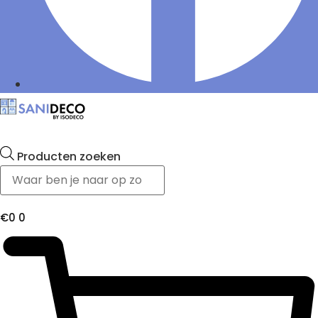
Producten zoeken
€
0
0