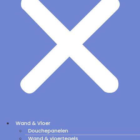
Wand & Vloer
Douchepanelen
Wand & vloertegels