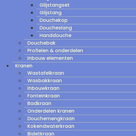
Glijstangset
Glijstang
Douchekop
Doucheslang
Handdouche
Douchebak
Profielen & onderdelen
Inbouw elementen
Kranen
Wastafelkraan
Wasbakkraan
Inbouwkraan
Fonteinkraan
Badkraan
Onderdelen kranen
Douchemengkraan
Kokendwaterkraan
Bidetkraan