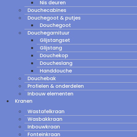
Nis deuren
Douchecabines
Douchegoot & putjes
Douchegoot
Douchegarnituur
Glijstangset
Glijstang
Douchekop
Doucheslang
Handdouche
Douchebak
Profielen & onderdelen
Inbouw elementen
Kranen
Wastafelkraan
Wasbakkraan
Inbouwkraan
Fonteinkraan