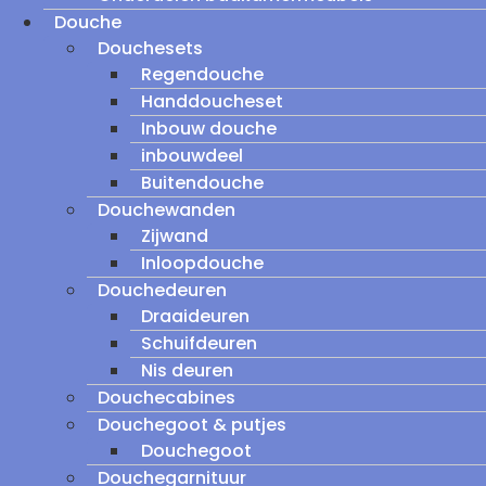
Douche
Douchesets
Regendouche
Handdoucheset
Inbouw douche
inbouwdeel
Buitendouche
Douchewanden
Zijwand
Inloopdouche
Douchedeuren
Draaideuren
Schuifdeuren
Nis deuren
Douchecabines
Douchegoot & putjes
Douchegoot
Douchegarnituur