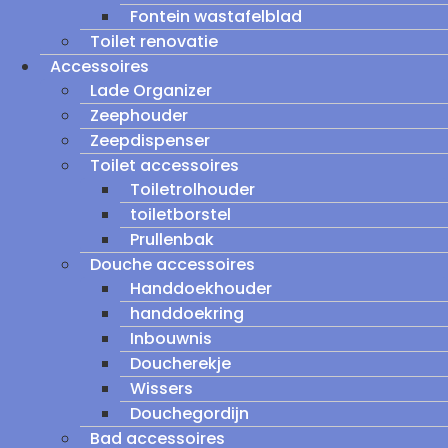
Fontein wastafelblad
Toilet renovatie
Accessoires
Lade Organizer
Zeephouder
Zeepdispenser
Toilet accessoires
Toiletrolhouder
toiletborstel
Prullenbak
Douche accessoires
Handdoekhouder
handdoekring
Inbouwnis
Doucherekje
Wissers
Douchegordijn
Bad accessoires