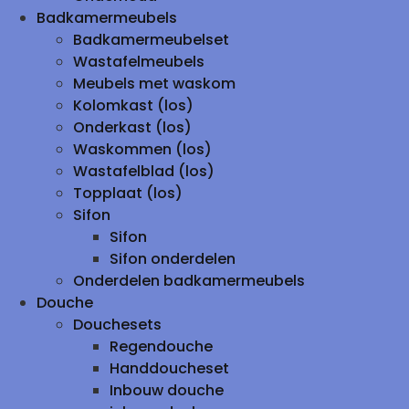
Badkamermeubels
Badkamermeubelset
Wastafelmeubels
Meubels met waskom
Kolomkast (los)
Onderkast (los)
Waskommen (los)
Wastafelblad (los)
Topplaat (los)
Sifon
Sifon
Sifon onderdelen
Onderdelen badkamermeubels
Douche
Douchesets
Regendouche
Handdoucheset
Inbouw douche