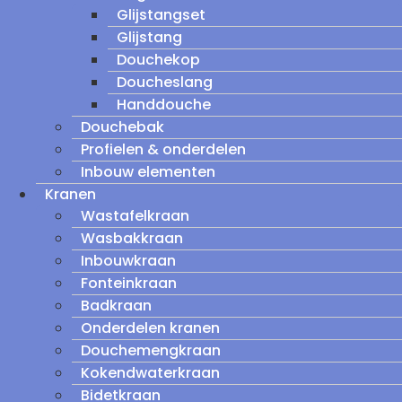
Glijstangset
Glijstang
Douchekop
Doucheslang
Handdouche
Douchebak
Profielen & onderdelen
Inbouw elementen
Kranen
Wastafelkraan
Wasbakkraan
Inbouwkraan
Fonteinkraan
Badkraan
Onderdelen kranen
Douchemengkraan
Kokendwaterkraan
Bidetkraan