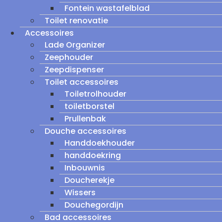
Fontein wastafelblad
Toilet renovatie
Accessoires
Lade Organizer
Zeephouder
Zeepdispenser
Toilet accessoires
Toiletrolhouder
toiletborstel
Prullenbak
Douche accessoires
Handdoekhouder
handdoekring
Inbouwnis
Doucherekje
Wissers
Douchegordijn
Bad accessoires