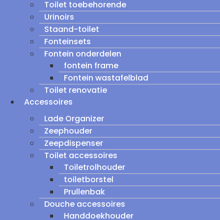
Toilet toebehorende
Urinoirs
Staand-toilet
Fonteinsets
Fontein onderdelen
fontein frame
Fontein wastafelblad
Toilet renovatie
Accessoires
Lade Organizer
Zeephouder
Zeepdispenser
Toilet accessoires
Toiletrolhouder
toiletborstel
Prullenbak
Douche accessoires
Handdoekhouder