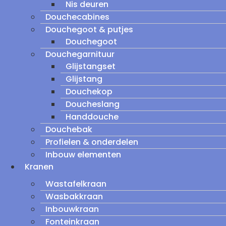
Nis deuren
Douchecabines
Douchegoot & putjes
Douchegoot
Douchegarnituur
Glijstangset
Glijstang
Douchekop
Doucheslang
Handdouche
Douchebak
Profielen & onderdelen
Inbouw elementen
Kranen
Wastafelkraan
Wasbakkraan
Inbouwkraan
Fonteinkraan