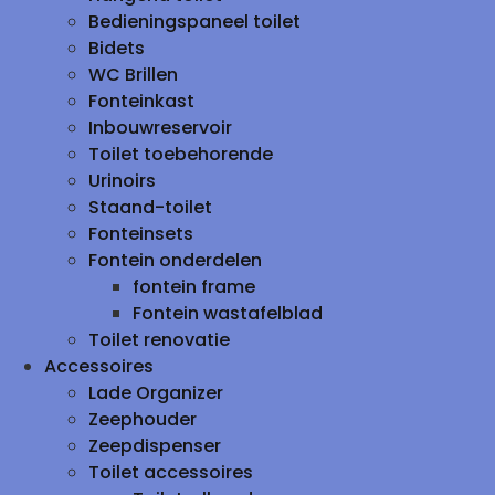
Bedieningspaneel toilet
Bidets
WC Brillen
Fonteinkast
Inbouwreservoir
Toilet toebehorende
Urinoirs
Staand-toilet
Fonteinsets
Fontein onderdelen
fontein frame
Fontein wastafelblad
Toilet renovatie
Accessoires
Lade Organizer
Zeephouder
Zeepdispenser
Toilet accessoires