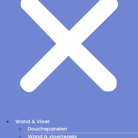
Wand & Vloer
Douchepanelen
Wand & vloertegels