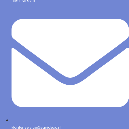
085 060 9201
klantenservice@sanideco.nl