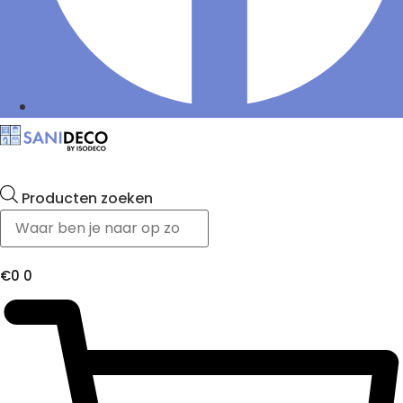
Producten zoeken
€
0
0