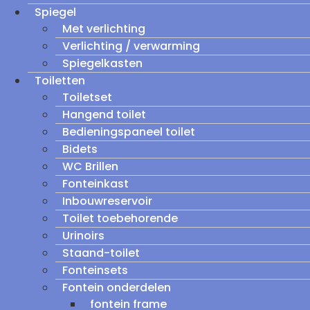
Spiegel
Met verlichting
Verlichting / verwarming
Spiegelkasten
Toiletten
Toiletset
Hangend toilet
Bedieningspaneel toilet
Bidets
WC Brillen
Fonteinkast
Inbouwreservoir
Toilet toebehorende
Urinoirs
Staand-toilet
Fonteinsets
Fontein onderdelen
fontein frame