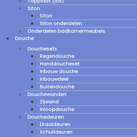
Topplaat (los)
Sifon
Sifon
Sifon onderdelen
Onderdelen badkamermeubels
Douche
Douchesets
Regendouche
Handdoucheset
Inbouw douche
inbouwdeel
Buitendouche
Douchewanden
Zijwand
Inloopdouche
Douchedeuren
Draaideuren
Schuifdeuren