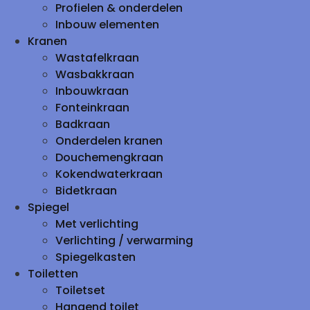
Profielen & onderdelen
Inbouw elementen
Kranen
Wastafelkraan
Wasbakkraan
Inbouwkraan
Fonteinkraan
Badkraan
Onderdelen kranen
Douchemengkraan
Kokendwaterkraan
Bidetkraan
Spiegel
Met verlichting
Verlichting / verwarming
Spiegelkasten
Toiletten
Toiletset
Hangend toilet