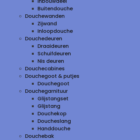
inbouwdeel
Buitendouche
Douchewanden
Zijwand
Inloopdouche
Douchedeuren
Draaideuren
Schuifdeuren
Nis deuren
Douchecabines
Douchegoot & putjes
Douchegoot
Douchegarnituur
Glijstangset
Glijstang
Douchekop
Doucheslang
Handdouche
Douchebak