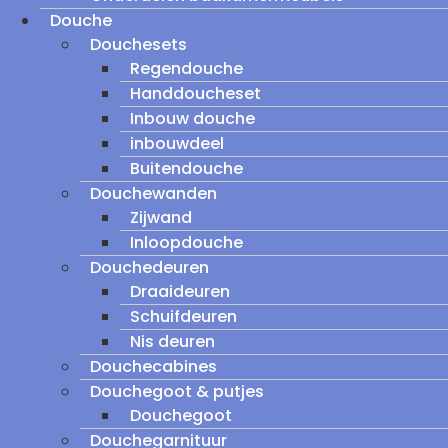
Douche
Douchesets
Regendouche
Handdoucheset
Inbouw douche
inbouwdeel
Buitendouche
Douchewanden
Zijwand
Inloopdouche
Douchedeuren
Draaideuren
Schuifdeuren
Nis deuren
Douchecabines
Douchegoot & putjes
Douchegoot
Douchegarnituur