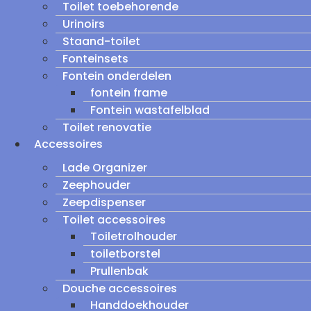
Toilet toebehorende
Urinoirs
Staand-toilet
Fonteinsets
Fontein onderdelen
fontein frame
Fontein wastafelblad
Toilet renovatie
Accessoires
Lade Organizer
Zeephouder
Zeepdispenser
Toilet accessoires
Toiletrolhouder
toiletborstel
Prullenbak
Douche accessoires
Handdoekhouder