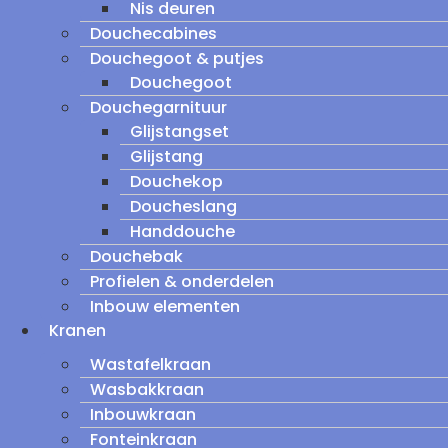
Nis deuren
Douchecabines
Douchegoot & putjes
Douchegoot
Douchegarnituur
Glijstangset
Glijstang
Douchekop
Doucheslang
Handdouche
Douchebak
Profielen & onderdelen
Inbouw elementen
Kranen
Wastafelkraan
Wasbakkraan
Inbouwkraan
Fonteinkraan