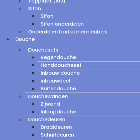
Topplaat (los)
Sifon
Sifon
Sifon onderdelen
Onderdelen badkamermeubels
Douche
Douchesets
Regendouche
Handdoucheset
Inbouw douche
inbouwdeel
Buitendouche
Douchewanden
Zijwand
Inloopdouche
Douchedeuren
Draaideuren
Schuifdeuren