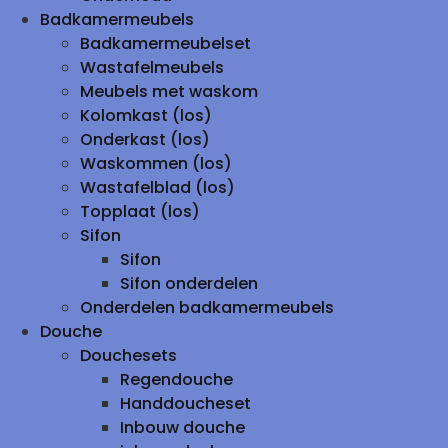
Badkamermeubels
Badkamermeubelset
Wastafelmeubels
Meubels met waskom
Kolomkast (los)
Onderkast (los)
Waskommen (los)
Wastafelblad (los)
Topplaat (los)
Sifon
Sifon
Sifon onderdelen
Onderdelen badkamermeubels
Douche
Douchesets
Regendouche
Handdoucheset
Inbouw douche