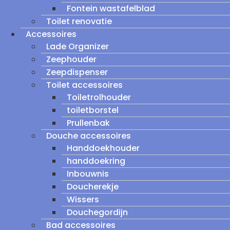
Fontein wastafelblad
Toilet renovatie
Accessoires
Lade Organizer
Zeephouder
Zeepdispenser
Toilet accessoires
Toiletrolhouder
toiletborstel
Prullenbak
Douche accessoires
Handdoekhouder
handdoekring
Inbouwnis
Doucherekje
Wissers
Douchegordijn
Bad accessoires