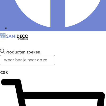
Producten zoeken
€
0
0