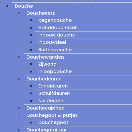
Douche
Douchesets
Regendouche
Handdoucheset
Inbouw douche
inbouwdeel
Buitendouche
Douchewanden
Zijwand
Inloopdouche
Douchedeuren
Draaideuren
Schuifdeuren
Nis deuren
Douchecabines
Douchegoot & putjes
Douchegoot
Douchegarnituur