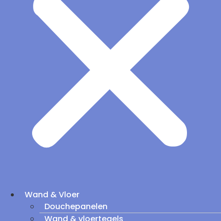
Wand & Vloer
Douchepanelen
Wand & vloertegels