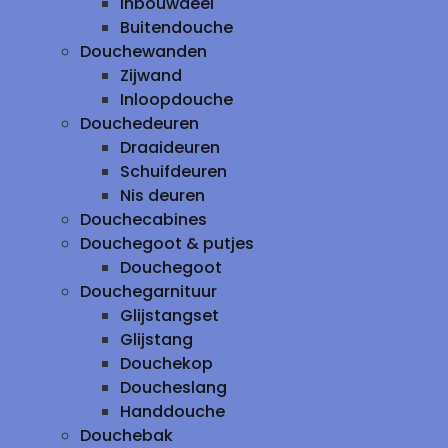
inbouwdeel
Buitendouche
Douchewanden
Zijwand
Inloopdouche
Douchedeuren
Draaideuren
Schuifdeuren
Nis deuren
Douchecabines
Douchegoot & putjes
Douchegoot
Douchegarnituur
Glijstangset
Glijstang
Douchekop
Doucheslang
Handdouche
Douchebak