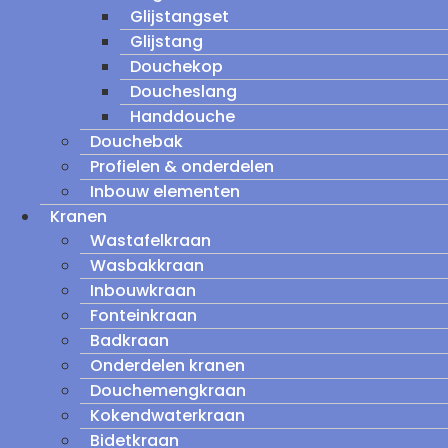
Glijstangset
Glijstang
Douchekop
Doucheslang
Handdouche
Douchebak
Profielen & onderdelen
Inbouw elementen
Kranen
Wastafelkraan
Wasbakkraan
Inbouwkraan
Fonteinkraan
Badkraan
Onderdelen kranen
Douchemengkraan
Kokendwaterkraan
Bidetkraan