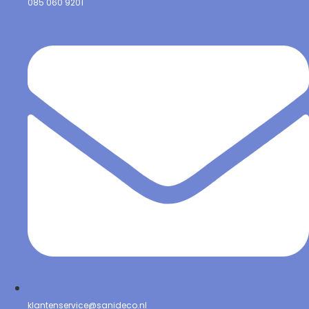
085 060 9201
klantenservice@sanideco.nl