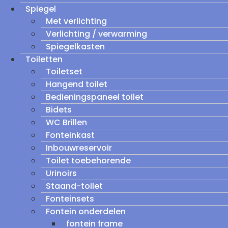
Spiegel
Met verlichting
Verlichting / verwarming
Spiegelkasten
Toiletten
Toiletset
Hangend toilet
Bedieningspaneel toilet
Bidets
WC Brillen
Fonteinkast
Inbouwreservoir
Toilet toebehorende
Urinoirs
Staand-toilet
Fonteinsets
Fontein onderdelen
fontein frame