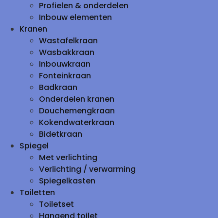
Profielen & onderdelen
Inbouw elementen
Kranen
Wastafelkraan
Wasbakkraan
Inbouwkraan
Fonteinkraan
Badkraan
Onderdelen kranen
Douchemengkraan
Kokendwaterkraan
Bidetkraan
Spiegel
Met verlichting
Verlichting / verwarming
Spiegelkasten
Toiletten
Toiletset
Hangend toilet