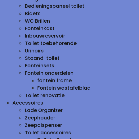
Bedieningspaneel toilet
Bidets
WC Brillen
Fonteinkast
Inbouwreservoir
Toilet toebehorende
Urinoirs
Staand-toilet
Fonteinsets
Fontein onderdelen
fontein frame
Fontein wastafelblad
Toilet renovatie
Accessoires
Lade Organizer
Zeephouder
Zeepdispenser
Toilet accessoires