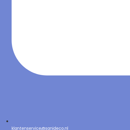
klantenservice@sanideco.nl