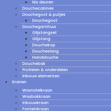
Nis deuren
Douchecabines
Douchegoot & putjes
Douchegoot
Douchegarnituur
Glijstangset
Glijstang
Douchekop
Doucheslang
Handdouche
Douchebak
Profielen & onderdelen
Inbouw elementen
Kranen
Wastafelkraan
Wasbakkraan
Inbouwkraan
Fonteinkraan