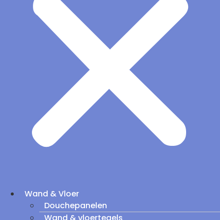
Wand & Vloer
Douchepanelen
Wand & vloertegels