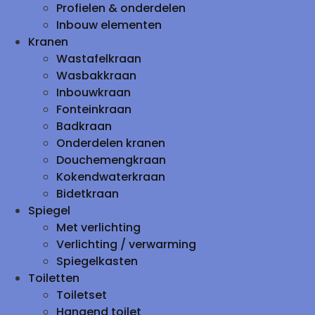
Profielen & onderdelen
Inbouw elementen
Kranen
Wastafelkraan
Wasbakkraan
Inbouwkraan
Fonteinkraan
Badkraan
Onderdelen kranen
Douchemengkraan
Kokendwaterkraan
Bidetkraan
Spiegel
Met verlichting
Verlichting / verwarming
Spiegelkasten
Toiletten
Toiletset
Hangend toilet