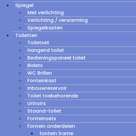
Spiegel
Met verlichting
Verlichting / verwarming
Spiegelkasten
Toiletten
Toiletset
Hangend toilet
Bedieningspaneel toilet
Bidets
WC Brillen
Fonteinkast
Inbouwreservoir
Toilet toebehorende
Urinoirs
Staand-toilet
Fonteinsets
Fontein onderdelen
fontein frame