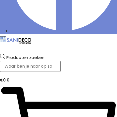
Producten zoeken
€
0
0