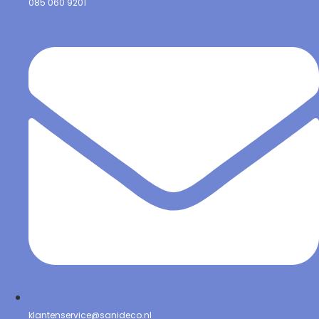
085 060 9201
klantenservice@sanideco.nl