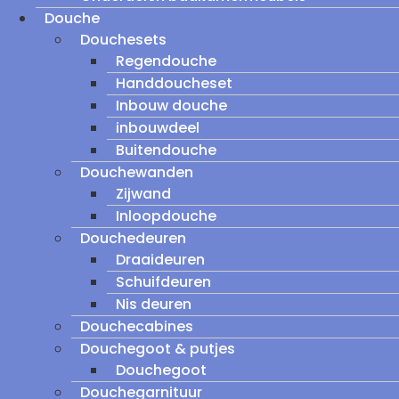
Douche
Douchesets
Regendouche
Handdoucheset
Inbouw douche
inbouwdeel
Buitendouche
Douchewanden
Zijwand
Inloopdouche
Douchedeuren
Draaideuren
Schuifdeuren
Nis deuren
Douchecabines
Douchegoot & putjes
Douchegoot
Douchegarnituur