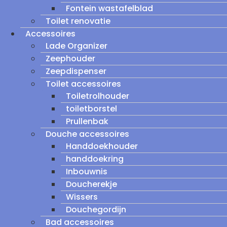
Fontein wastafelblad
Toilet renovatie
Accessoires
Lade Organizer
Zeephouder
Zeepdispenser
Toilet accessoires
Toiletrolhouder
toiletborstel
Prullenbak
Douche accessoires
Handdoekhouder
handdoekring
Inbouwnis
Doucherekje
Wissers
Douchegordijn
Bad accessoires