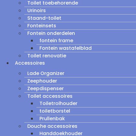
Toilet toebehorende
Urinoirs
Staand-toilet
Fonteinsets
Fontein onderdelen
fontein frame
Fontein wastafelblad
Toilet renovatie
Accessoires
Lade Organizer
Zeephouder
Zeepdispenser
Toilet accessoires
Toiletrolhouder
toiletborstel
Prullenbak
Douche accessoires
Handdoekhouder