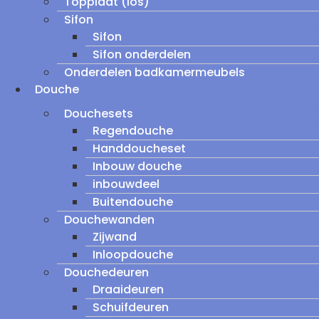
Topplaat (los)
Sifon
Sifon
Sifon onderdelen
Onderdelen badkamermeubels
Douche
Douchesets
Regendouche
Handdoucheset
Inbouw douche
inbouwdeel
Buitendouche
Douchewanden
Zijwand
Inloopdouche
Douchedeuren
Draaideuren
Schuifdeuren