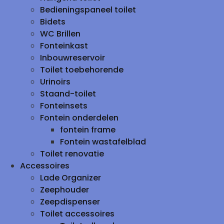
Bedieningspaneel toilet
Bidets
WC Brillen
Fonteinkast
Inbouwreservoir
Toilet toebehorende
Urinoirs
Staand-toilet
Fonteinsets
Fontein onderdelen
fontein frame
Fontein wastafelblad
Toilet renovatie
Accessoires
Lade Organizer
Zeephouder
Zeepdispenser
Toilet accessoires