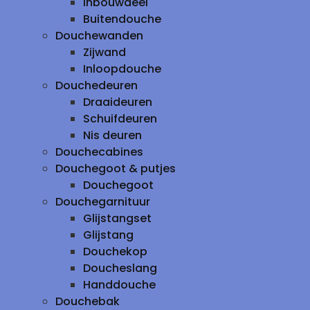
inbouwdeel
Buitendouche
Douchewanden
Zijwand
Inloopdouche
Douchedeuren
Draaideuren
Schuifdeuren
Nis deuren
Douchecabines
Douchegoot & putjes
Douchegoot
Douchegarnituur
Glijstangset
Glijstang
Douchekop
Doucheslang
Handdouche
Douchebak