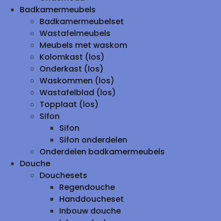
Badkamermeubels
Badkamermeubelset
Wastafelmeubels
Meubels met waskom
Kolomkast (los)
Onderkast (los)
Waskommen (los)
Wastafelblad (los)
Topplaat (los)
Sifon
Sifon
Sifon onderdelen
Onderdelen badkamermeubels
Douche
Douchesets
Regendouche
Handdoucheset
Inbouw douche