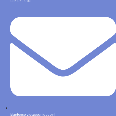
085 060 9201
klantenservice@sanideco.nl