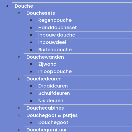
Douche
Douchesets
Regendouche
Handdoucheset
Inbouw douche
inbouwdeel
Buitendouche
Douchewanden
Zijwand
Inloopdouche
Douchedeuren
Draaideuren
Schuifdeuren
Nis deuren
Douchecabines
Douchegoot & putjes
Douchegoot
Douchegarnituur