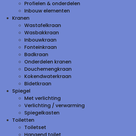
Profielen & onderdelen
Inbouw elementen
Kranen
Wastafelkraan
Wasbakkraan
Inbouwkraan
Fonteinkraan
Badkraan
Onderdelen kranen
Douchemengkraan
Kokendwaterkraan
Bidetkraan
Spiegel
Met verlichting
Verlichting / verwarming
Spiegelkasten
Toiletten
Toiletset
Hangend toilet