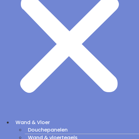
Wand & Vloer
Douchepanelen
Wand & vloertegels