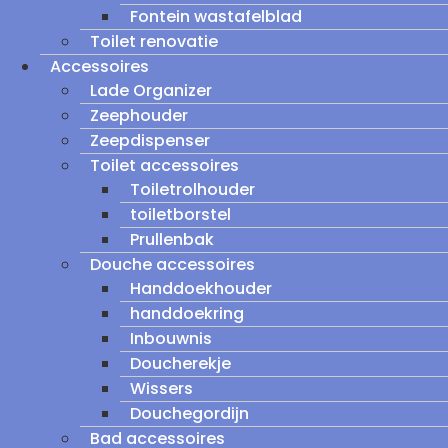
Fontein wastafelblad
Toilet renovatie
Accessoires
Lade Organizer
Zeephouder
Zeepdispenser
Toilet accessoires
Toiletrolhouder
toiletborstel
Prullenbak
Douche accessoires
Handdoekhouder
handdoekring
Inbouwnis
Doucherekje
Wissers
Douchegordijn
Bad accessoires