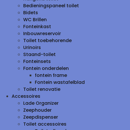
Bedieningspaneel toilet
Bidets
WC Brillen
Fonteinkast
Inbouwreservoir
Toilet toebehorende
Urinoirs
Staand-toilet
Fonteinsets
Fontein onderdelen
fontein frame
Fontein wastafelblad
Toilet renovatie
Accessoires
Lade Organizer
Zeephouder
Zeepdispenser
Toilet accessoires