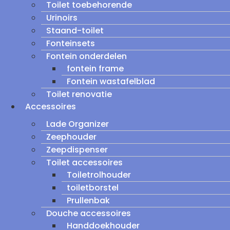
Toilet toebehorende
Urinoirs
Staand-toilet
Fonteinsets
Fontein onderdelen
fontein frame
Fontein wastafelblad
Toilet renovatie
Accessoires
Lade Organizer
Zeephouder
Zeepdispenser
Toilet accessoires
Toiletrolhouder
toiletborstel
Prullenbak
Douche accessoires
Handdoekhouder