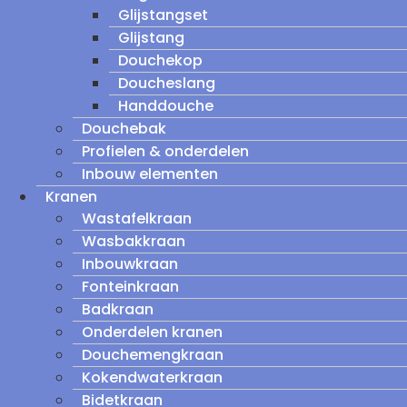
Glijstangset
Glijstang
Douchekop
Doucheslang
Handdouche
Douchebak
Profielen & onderdelen
Inbouw elementen
Kranen
Wastafelkraan
Wasbakkraan
Inbouwkraan
Fonteinkraan
Badkraan
Onderdelen kranen
Douchemengkraan
Kokendwaterkraan
Bidetkraan