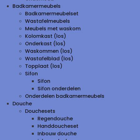
Badkamermeubels
Badkamermeubelset
Wastafelmeubels
Meubels met waskom
Kolomkast (los)
Onderkast (los)
Waskommen (los)
Wastafelblad (los)
Topplaat (los)
Sifon
Sifon
Sifon onderdelen
Onderdelen badkamermeubels
Douche
Douchesets
Regendouche
Handdoucheset
Inbouw douche