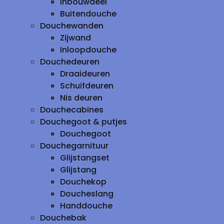
inbouwdeel
Buitendouche
Douchewanden
Zijwand
Inloopdouche
Douchedeuren
Draaideuren
Schuifdeuren
Nis deuren
Douchecabines
Douchegoot & putjes
Douchegoot
Douchegarnituur
Glijstangset
Glijstang
Douchekop
Doucheslang
Handdouche
Douchebak