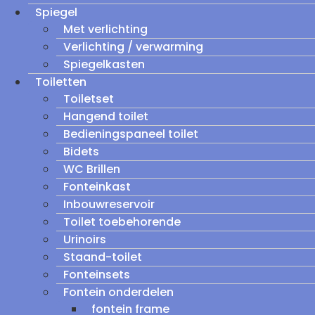
Spiegel
Met verlichting
Verlichting / verwarming
Spiegelkasten
Toiletten
Toiletset
Hangend toilet
Bedieningspaneel toilet
Bidets
WC Brillen
Fonteinkast
Inbouwreservoir
Toilet toebehorende
Urinoirs
Staand-toilet
Fonteinsets
Fontein onderdelen
fontein frame