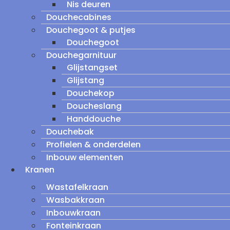
Nis deuren
Douchecabines
Douchegoot & putjes
Douchegoot
Douchegarnituur
Glijstangset
Glijstang
Douchekop
Doucheslang
Handdouche
Douchebak
Profielen & onderdelen
Inbouw elementen
Kranen
Wastafelkraan
Wasbakkraan
Inbouwkraan
Fonteinkraan