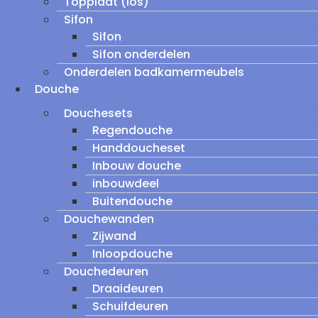
Topplaat (los)
Sifon
Sifon
Sifon onderdelen
Onderdelen badkamermeubels
Douche
Douchesets
Regendouche
Handdoucheset
Inbouw douche
inbouwdeel
Buitendouche
Douchewanden
Zijwand
Inloopdouche
Douchedeuren
Draaideuren
Schuifdeuren