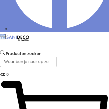
Producten zoeken
€
0
0