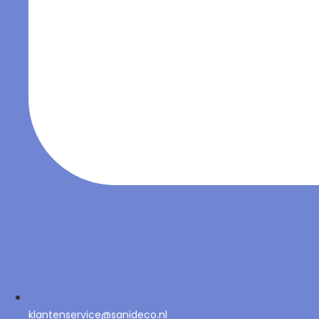
klantenservice@sanideco.nl