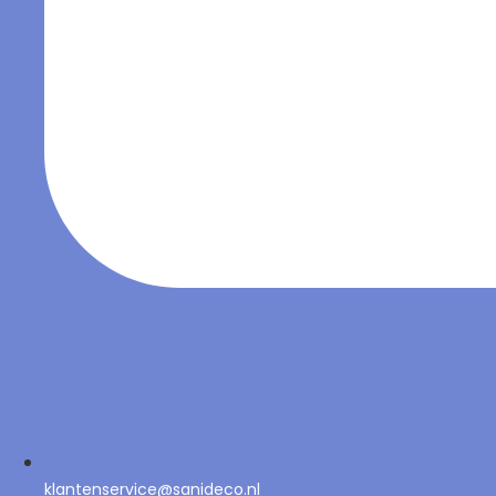
klantenservice@sanideco.nl