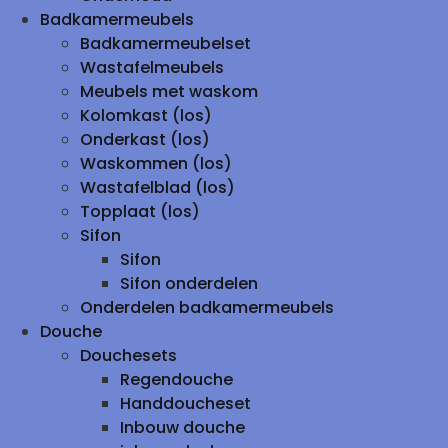
Badkamermeubels
Badkamermeubelset
Wastafelmeubels
Meubels met waskom
Kolomkast (los)
Onderkast (los)
Waskommen (los)
Wastafelblad (los)
Topplaat (los)
Sifon
Sifon
Sifon onderdelen
Onderdelen badkamermeubels
Douche
Douchesets
Regendouche
Handdoucheset
Inbouw douche