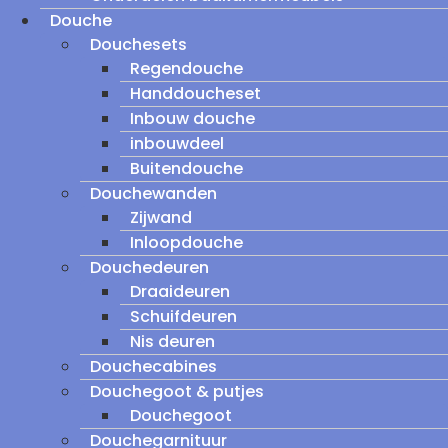
Douche
Douchesets
Regendouche
Handdoucheset
Inbouw douche
inbouwdeel
Buitendouche
Douchewanden
Zijwand
Inloopdouche
Douchedeuren
Draaideuren
Schuifdeuren
Nis deuren
Douchecabines
Douchegoot & putjes
Douchegoot
Douchegarnituur