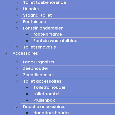
Toilet toebehorende
Urinoirs
Staand-toilet
Fonteinsets
Fontein onderdelen
fontein frame
Fontein wastafelblad
Toilet renovatie
Accessoires
Lade Organizer
Zeephouder
Zeepdispenser
Toilet accessoires
Toiletrolhouder
toiletborstel
Prullenbak
Douche accessoires
Handdoekhouder