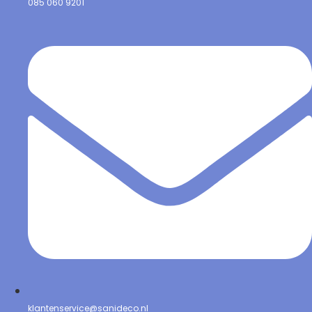
085 060 9201
klantenservice@sanideco.nl