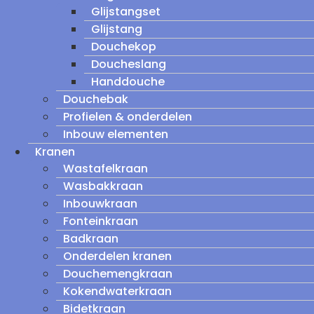
Glijstangset
Glijstang
Douchekop
Doucheslang
Handdouche
Douchebak
Profielen & onderdelen
Inbouw elementen
Kranen
Wastafelkraan
Wasbakkraan
Inbouwkraan
Fonteinkraan
Badkraan
Onderdelen kranen
Douchemengkraan
Kokendwaterkraan
Bidetkraan