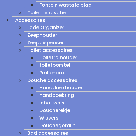
Fontein wastafelblad
Toilet renovatie
Accessoires
Lade Organizer
Zeephouder
Zeepdispenser
Toilet accessoires
Toiletrolhouder
toiletborstel
Prullenbak
Douche accessoires
Handdoekhouder
handdoekring
Inbouwnis
Doucherekje
Wissers
Douchegordijn
Bad accessoires