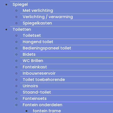
Spiegel
Met verlichting
Verlichting / verwarming
Spiegelkasten
Toiletten
Toiletset
Hangend toilet
Bedieningspaneel toilet
Bidets
WC Brillen
Fonteinkast
Inbouwreservoir
Toilet toebehorende
Urinoirs
Staand-toilet
Fonteinsets
Fontein onderdelen
fontein frame