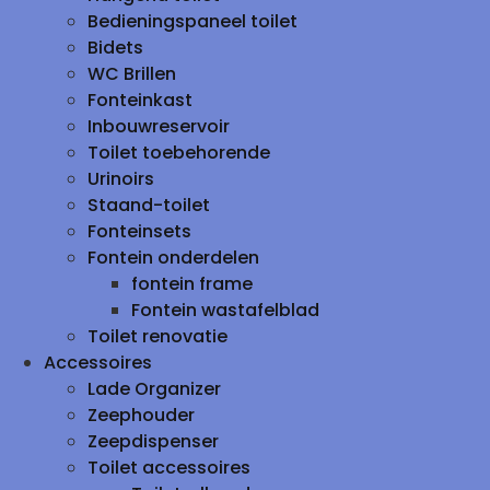
Bedieningspaneel toilet
Bidets
WC Brillen
Fonteinkast
Inbouwreservoir
Toilet toebehorende
Urinoirs
Staand-toilet
Fonteinsets
Fontein onderdelen
fontein frame
Fontein wastafelblad
Toilet renovatie
Accessoires
Lade Organizer
Zeephouder
Zeepdispenser
Toilet accessoires