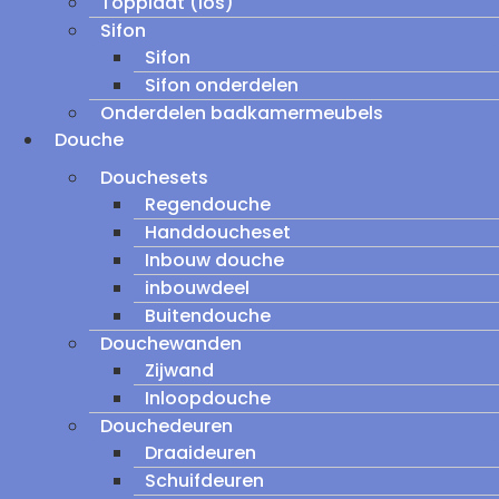
Topplaat (los)
Sifon
Sifon
Sifon onderdelen
Onderdelen badkamermeubels
Douche
Douchesets
Regendouche
Handdoucheset
Inbouw douche
inbouwdeel
Buitendouche
Douchewanden
Zijwand
Inloopdouche
Douchedeuren
Draaideuren
Schuifdeuren