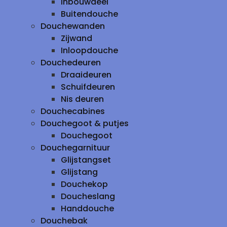
inbouwdeel
Buitendouche
Douchewanden
Zijwand
Inloopdouche
Douchedeuren
Draaideuren
Schuifdeuren
Nis deuren
Douchecabines
Douchegoot & putjes
Douchegoot
Douchegarnituur
Glijstangset
Glijstang
Douchekop
Doucheslang
Handdouche
Douchebak