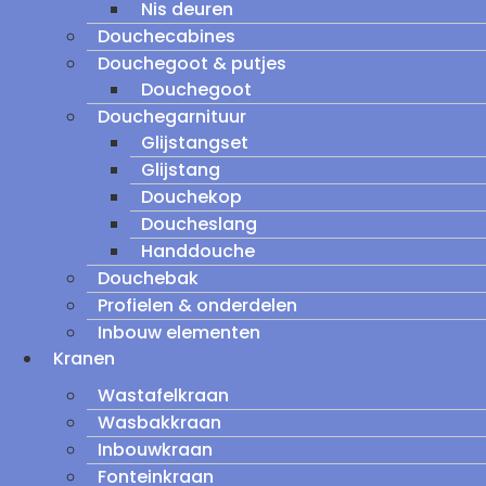
Nis deuren
Douchecabines
Douchegoot & putjes
Douchegoot
Douchegarnituur
Glijstangset
Glijstang
Douchekop
Doucheslang
Handdouche
Douchebak
Profielen & onderdelen
Inbouw elementen
Kranen
Wastafelkraan
Wasbakkraan
Inbouwkraan
Fonteinkraan