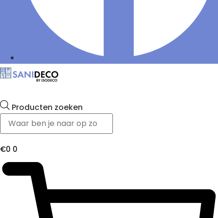
Producten zoeken
€
0
0