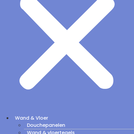
Wand & Vloer
Douchepanelen
Wand & vloertegels