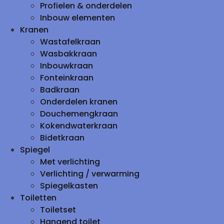
Profielen & onderdelen
Inbouw elementen
Kranen
Wastafelkraan
Wasbakkraan
Inbouwkraan
Fonteinkraan
Badkraan
Onderdelen kranen
Douchemengkraan
Kokendwaterkraan
Bidetkraan
Spiegel
Met verlichting
Verlichting / verwarming
Spiegelkasten
Toiletten
Toiletset
Hangend toilet