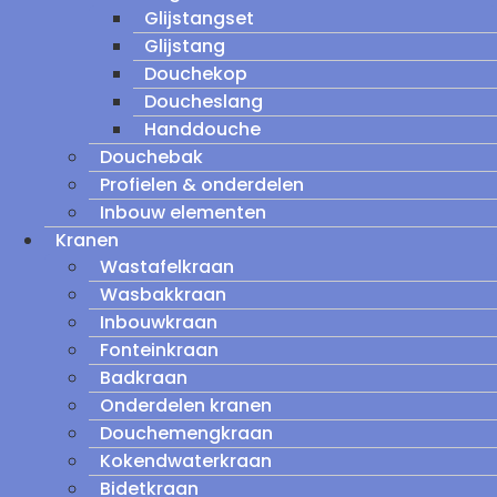
Glijstangset
Glijstang
Douchekop
Doucheslang
Handdouche
Douchebak
Profielen & onderdelen
Inbouw elementen
Kranen
Wastafelkraan
Wasbakkraan
Inbouwkraan
Fonteinkraan
Badkraan
Onderdelen kranen
Douchemengkraan
Kokendwaterkraan
Bidetkraan