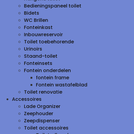
Bedieningspaneel toilet
Bidets
WC Brillen
Fonteinkast
Inbouwreservoir
Toilet toebehorende
Urinoirs
Staand-toilet
Fonteinsets
Fontein onderdelen
fontein frame
Fontein wastafelblad
Toilet renovatie
Accessoires
Lade Organizer
Zeephouder
Zeepdispenser
Toilet accessoires