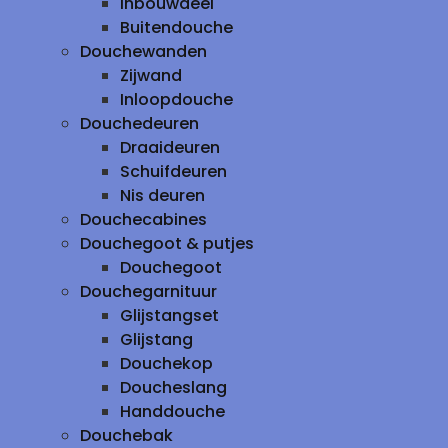
inbouwdeel
Buitendouche
Douchewanden
Zijwand
Inloopdouche
Douchedeuren
Draaideuren
Schuifdeuren
Nis deuren
Douchecabines
Douchegoot & putjes
Douchegoot
Douchegarnituur
Glijstangset
Glijstang
Douchekop
Doucheslang
Handdouche
Douchebak