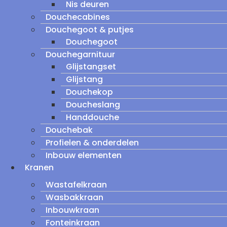
Nis deuren
Douchecabines
Douchegoot & putjes
Douchegoot
Douchegarnituur
Glijstangset
Glijstang
Douchekop
Doucheslang
Handdouche
Douchebak
Profielen & onderdelen
Inbouw elementen
Kranen
Wastafelkraan
Wasbakkraan
Inbouwkraan
Fonteinkraan