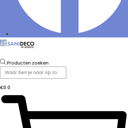
Producten zoeken
€
0
0