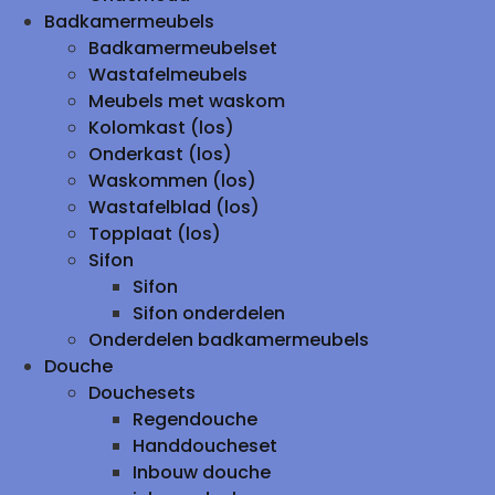
Badkamermeubels
Badkamermeubelset
Wastafelmeubels
Meubels met waskom
Kolomkast (los)
Onderkast (los)
Waskommen (los)
Wastafelblad (los)
Topplaat (los)
Sifon
Sifon
Sifon onderdelen
Onderdelen badkamermeubels
Douche
Douchesets
Regendouche
Handdoucheset
Inbouw douche