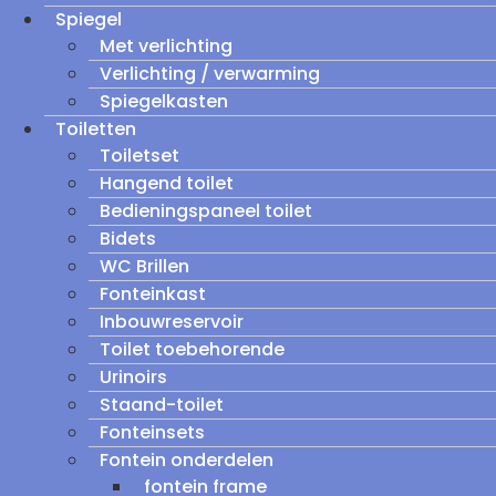
Spiegel
Met verlichting
Verlichting / verwarming
Spiegelkasten
Toiletten
Toiletset
Hangend toilet
Bedieningspaneel toilet
Bidets
WC Brillen
Fonteinkast
Inbouwreservoir
Toilet toebehorende
Urinoirs
Staand-toilet
Fonteinsets
Fontein onderdelen
fontein frame