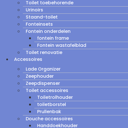
Toilet toebehorende
Urinoirs
Staand-toilet
Fonteinsets
Fontein onderdelen
fontein frame
Fontein wastafelblad
Toilet renovatie
Accessoires
Lade Organizer
Zeephouder
Zeepdispenser
Toilet accessoires
Toiletrolhouder
toiletborstel
Prullenbak
Douche accessoires
Handdoekhouder