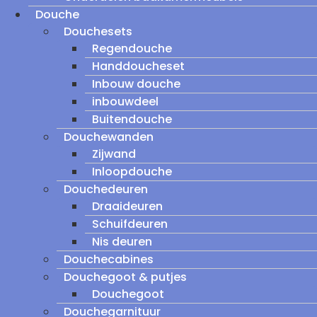
Douche
Douchesets
Regendouche
Handdoucheset
Inbouw douche
inbouwdeel
Buitendouche
Douchewanden
Zijwand
Inloopdouche
Douchedeuren
Draaideuren
Schuifdeuren
Nis deuren
Douchecabines
Douchegoot & putjes
Douchegoot
Douchegarnituur