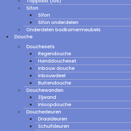
Topplaat (los)
Sifon
Sifon
Sifon onderdelen
Onderdelen badkamermeubels
Douche
Douchesets
Regendouche
Handdoucheset
Inbouw douche
inbouwdeel
Buitendouche
Douchewanden
Zijwand
Inloopdouche
Douchedeuren
Draaideuren
Schuifdeuren