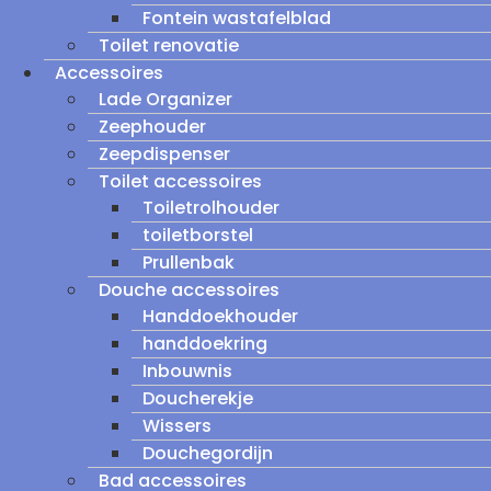
Fontein wastafelblad
Toilet renovatie
Accessoires
Lade Organizer
Zeephouder
Zeepdispenser
Toilet accessoires
Toiletrolhouder
toiletborstel
Prullenbak
Douche accessoires
Handdoekhouder
handdoekring
Inbouwnis
Doucherekje
Wissers
Douchegordijn
Bad accessoires