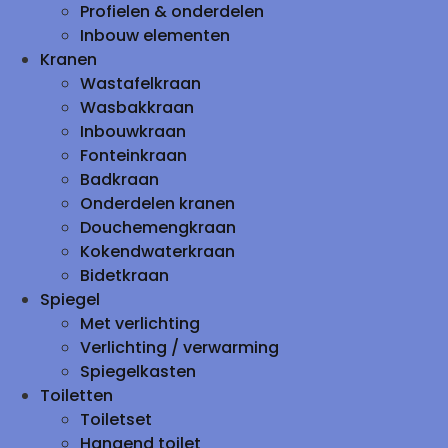
Profielen & onderdelen
Inbouw elementen
Kranen
Wastafelkraan
Wasbakkraan
Inbouwkraan
Fonteinkraan
Badkraan
Onderdelen kranen
Douchemengkraan
Kokendwaterkraan
Bidetkraan
Spiegel
Met verlichting
Verlichting / verwarming
Spiegelkasten
Toiletten
Toiletset
Hangend toilet