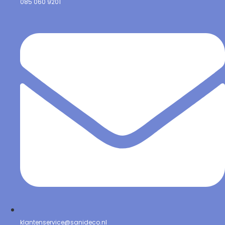
085 060 9201
klantenservice@sanideco.nl