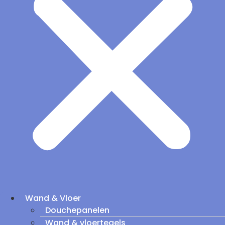
Wand & Vloer
Douchepanelen
Wand & vloertegels