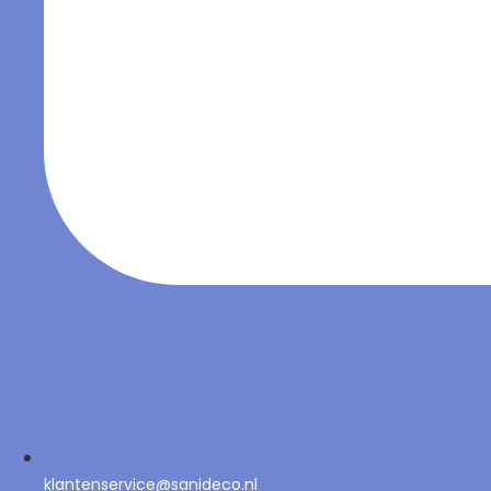
klantenservice@sanideco.nl