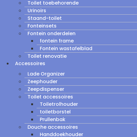
Toilet toebehorende
Urinoirs
Staand-toilet
Fonteinsets
Fontein onderdelen
fontein frame
Fontein wastafelblad
Toilet renovatie
Accessoires
Lade Organizer
Zeephouder
Zeepdispenser
Toilet accessoires
Toiletrolhouder
toiletborstel
Prullenbak
Douche accessoires
Handdoekhouder