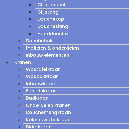
Glijstangset
Glijstang
Douchekop
Doucheslang
Handdouche
Douchebak
Profielen & onderdelen
Inbouw elementen
Kranen
Wastafelkraan
Wasbakkraan
Inbouwkraan
Fonteinkraan
Badkraan
Onderdelen kranen
Douchemengkraan
Kokendwaterkraan
Bidetkraan