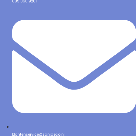
085 060 9201
klantenservice@sanideco.nl