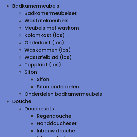
Badkamermeubels
Badkamermeubelset
Wastafelmeubels
Meubels met waskom
Kolomkast (los)
Onderkast (los)
Waskommen (los)
Wastafelblad (los)
Topplaat (los)
Sifon
Sifon
Sifon onderdelen
Onderdelen badkamermeubels
Douche
Douchesets
Regendouche
Handdoucheset
Inbouw douche