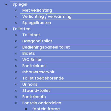
Spiegel
Met verlichting
Verlichting / verwarming
Spiegelkasten
Toiletten
Toiletset
Hangend toilet
Bedieningspaneel toilet
Bidets
WC Brillen
Fonteinkast
Inbouwreservoir
Toilet toebehorende
Urinoirs
Staand-toilet
Fonteinsets
Fontein onderdelen
fontein frame