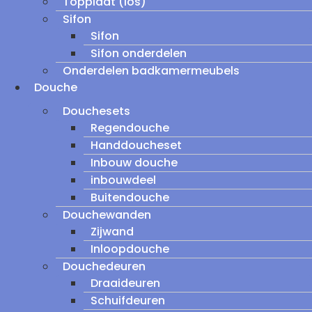
Topplaat (los)
Sifon
Sifon
Sifon onderdelen
Onderdelen badkamermeubels
Douche
Douchesets
Regendouche
Handdoucheset
Inbouw douche
inbouwdeel
Buitendouche
Douchewanden
Zijwand
Inloopdouche
Douchedeuren
Draaideuren
Schuifdeuren