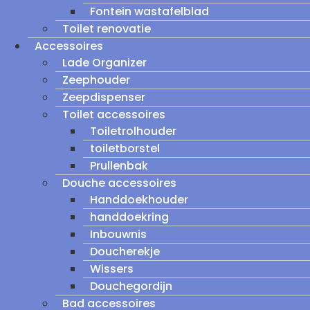
Fontein wastafelblad
Toilet renovatie
Accessoires
Lade Organizer
Zeephouder
Zeepdispenser
Toilet accessoires
Toiletrolhouder
toiletborstel
Prullenbak
Douche accessoires
Handdoekhouder
handdoekring
Inbouwnis
Doucherekje
Wissers
Douchegordijn
Bad accessoires