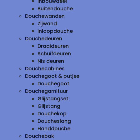
inbouwdeel
Buitendouche
Douchewanden
Zijwand
Inloopdouche
Douchedeuren
Draaideuren
Schuifdeuren
Nis deuren
Douchecabines
Douchegoot & putjes
Douchegoot
Douchegarnituur
Glijstangset
Glijstang
Douchekop
Doucheslang
Handdouche
Douchebak