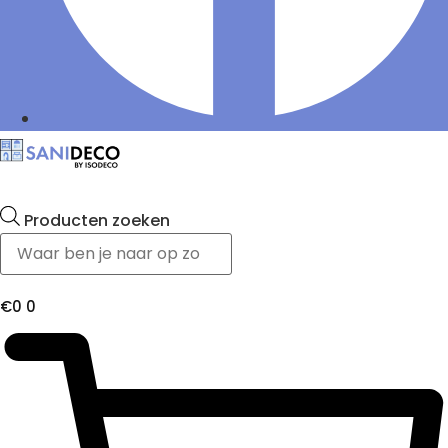
Producten zoeken
€
0
0