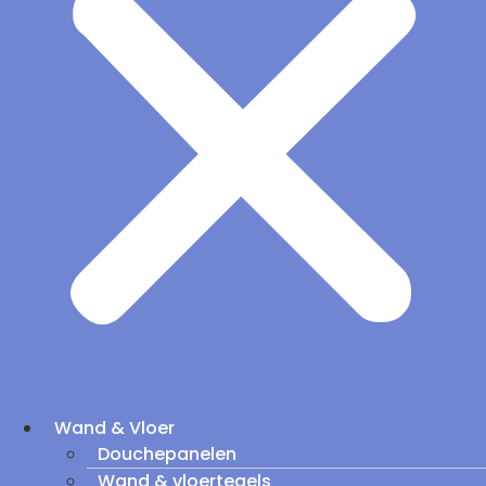
Wand & Vloer
Douchepanelen
Wand & vloertegels