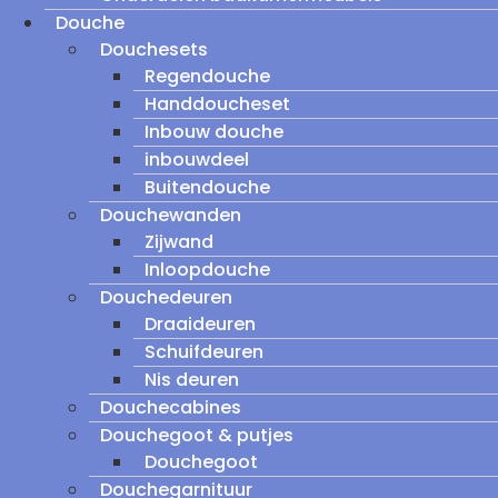
Douche
Douchesets
Regendouche
Handdoucheset
Inbouw douche
inbouwdeel
Buitendouche
Douchewanden
Zijwand
Inloopdouche
Douchedeuren
Draaideuren
Schuifdeuren
Nis deuren
Douchecabines
Douchegoot & putjes
Douchegoot
Douchegarnituur