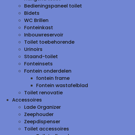
Bedieningspaneel toilet
Bidets
WC Brillen
Fonteinkast
Inbouwreservoir
Toilet toebehorende
Urinoirs
Staand-toilet
Fonteinsets
Fontein onderdelen
fontein frame
Fontein wastafelblad
Toilet renovatie
Accessoires
Lade Organizer
Zeephouder
Zeepdispenser
Toilet accessoires