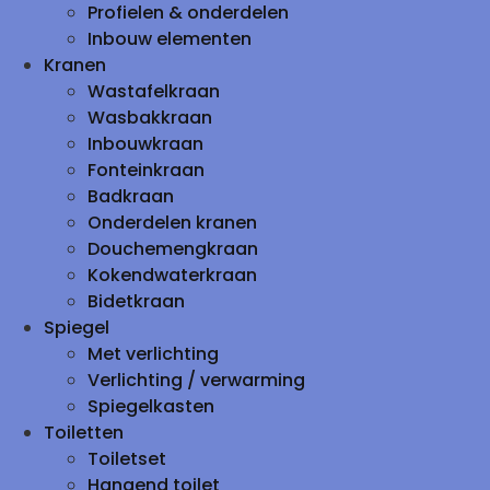
Profielen & onderdelen
Inbouw elementen
Kranen
Wastafelkraan
Wasbakkraan
Inbouwkraan
Fonteinkraan
Badkraan
Onderdelen kranen
Douchemengkraan
Kokendwaterkraan
Bidetkraan
Spiegel
Met verlichting
Verlichting / verwarming
Spiegelkasten
Toiletten
Toiletset
Hangend toilet