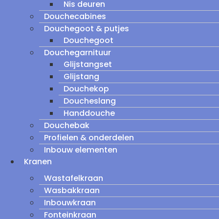
Nis deuren
Douchecabines
Douchegoot & putjes
Douchegoot
Douchegarnituur
Glijstangset
Glijstang
Douchekop
Doucheslang
Handdouche
Douchebak
Profielen & onderdelen
Inbouw elementen
Kranen
Wastafelkraan
Wasbakkraan
Inbouwkraan
Fonteinkraan