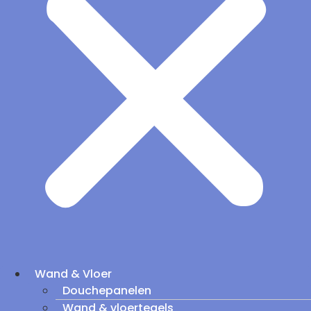
Wand & Vloer
Douchepanelen
Wand & vloertegels