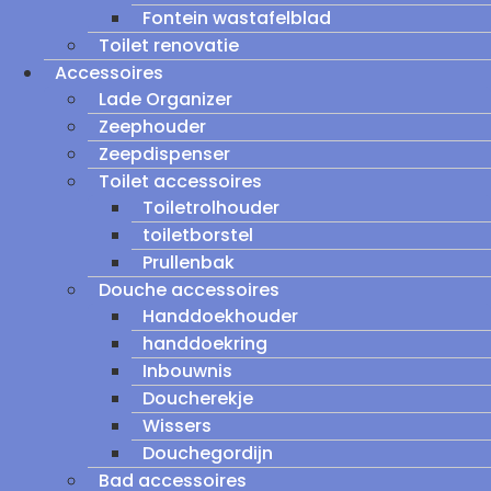
Fontein wastafelblad
Toilet renovatie
Accessoires
Lade Organizer
Zeephouder
Zeepdispenser
Toilet accessoires
Toiletrolhouder
toiletborstel
Prullenbak
Douche accessoires
Handdoekhouder
handdoekring
Inbouwnis
Doucherekje
Wissers
Douchegordijn
Bad accessoires