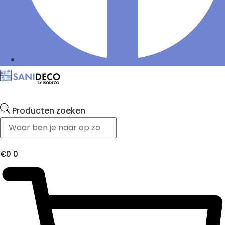
Producten zoeken
€
0
0