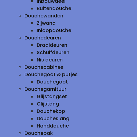
inbouwdeel
Buitendouche
Douchewanden
Zijwand
Inloopdouche
Douchedeuren
Draaideuren
Schuifdeuren
Nis deuren
Douchecabines
Douchegoot & putjes
Douchegoot
Douchegarnituur
Glijstangset
Glijstang
Douchekop
Doucheslang
Handdouche
Douchebak