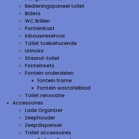
Bedieningspaneel toilet
Bidets
WC Brillen
Fonteinkast
Inbouwreservoir
Toilet toebehorende
Urinoirs
Staand-toilet
Fonteinsets
Fontein onderdelen
fontein frame
Fontein wastafelblad
Toilet renovatie
Accessoires
Lade Organizer
Zeephouder
Zeepdispenser
Toilet accessoires