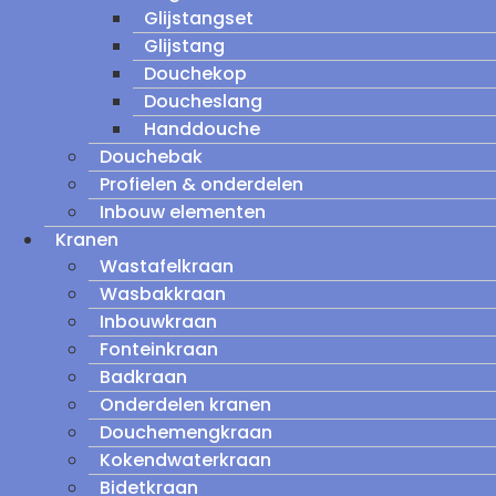
Glijstangset
Glijstang
Douchekop
Doucheslang
Handdouche
Douchebak
Profielen & onderdelen
Inbouw elementen
Kranen
Wastafelkraan
Wasbakkraan
Inbouwkraan
Fonteinkraan
Badkraan
Onderdelen kranen
Douchemengkraan
Kokendwaterkraan
Bidetkraan