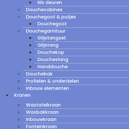
Nis deuren
Douchecabines
Douchegoot & putjes
Douchegoot
Douchegarnituur
Glijstangset
Glijstang
Douchekop
Doucheslang
Handdouche
Douchebak
Profielen & onderdelen
Inbouw elementen
Kranen
Wastafelkraan
Wasbakkraan
Inbouwkraan
Fonteinkraan