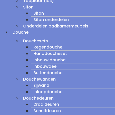
Topplaat (los)
Sifon
Sifon
Sifon onderdelen
Onderdelen badkamermeubels
Douche
Douchesets
Regendouche
Handdoucheset
Inbouw douche
inbouwdeel
Buitendouche
Douchewanden
Zijwand
Inloopdouche
Douchedeuren
Draaideuren
Schuifdeuren