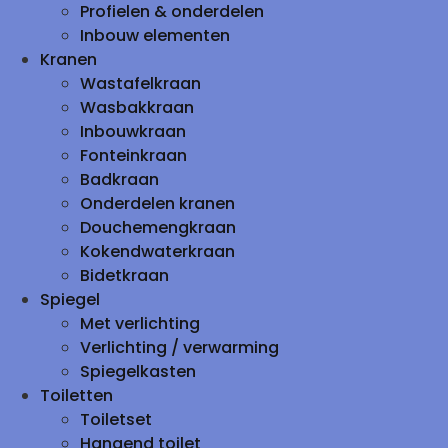
Profielen & onderdelen
Inbouw elementen
Kranen
Wastafelkraan
Wasbakkraan
Inbouwkraan
Fonteinkraan
Badkraan
Onderdelen kranen
Douchemengkraan
Kokendwaterkraan
Bidetkraan
Spiegel
Met verlichting
Verlichting / verwarming
Spiegelkasten
Toiletten
Toiletset
Hangend toilet