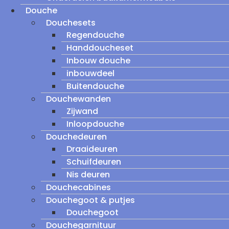
Douche
Douchesets
Regendouche
Handdoucheset
Inbouw douche
inbouwdeel
Buitendouche
Douchewanden
Zijwand
Inloopdouche
Douchedeuren
Draaideuren
Schuifdeuren
Nis deuren
Douchecabines
Douchegoot & putjes
Douchegoot
Douchegarnituur