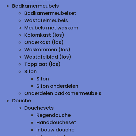
Badkamermeubels
Badkamermeubelset
Wastafelmeubels
Meubels met waskom
Kolomkast (los)
Onderkast (los)
Waskommen (los)
Wastafelblad (los)
Topplaat (los)
Sifon
Sifon
Sifon onderdelen
Onderdelen badkamermeubels
Douche
Douchesets
Regendouche
Handdoucheset
Inbouw douche