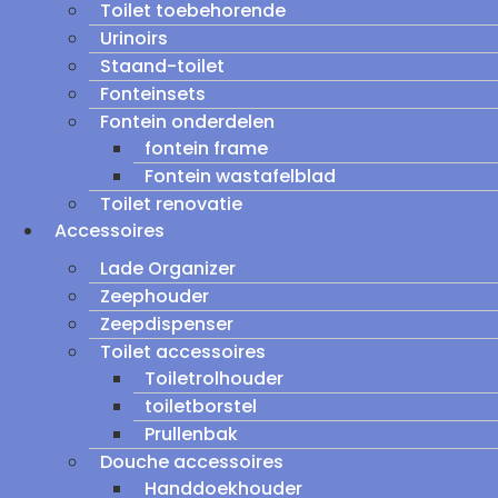
Toilet toebehorende
Urinoirs
Staand-toilet
Fonteinsets
Fontein onderdelen
fontein frame
Fontein wastafelblad
Toilet renovatie
Accessoires
Lade Organizer
Zeephouder
Zeepdispenser
Toilet accessoires
Toiletrolhouder
toiletborstel
Prullenbak
Douche accessoires
Handdoekhouder