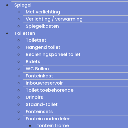
Spiegel
Met verlichting
Verlichting / verwarming
Spiegelkasten
Toiletten
Toiletset
Hangend toilet
Bedieningspaneel toilet
Bidets
WC Brillen
Fonteinkast
Inbouwreservoir
Toilet toebehorende
Urinoirs
Staand-toilet
Fonteinsets
Fontein onderdelen
fontein frame