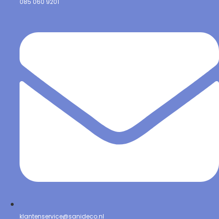
085 060 9201
klantenservice@sanideco.nl