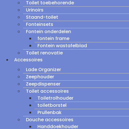
Toilet toebehorende
Urinoirs
Staand-toilet
Fonteinsets
Fontein onderdelen
fontein frame
Fontein wastafelblad
Toilet renovatie
Accessoires
Lade Organizer
Zeephouder
Zeepdispenser
Toilet accessoires
Toiletrolhouder
toiletborstel
Prullenbak
Douche accessoires
Handdoekhouder