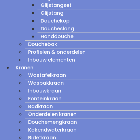
Glijstangset
Glijstang
Douchekop
Doucheslang
Handdouche
Douchebak
Profielen & onderdelen
Inbouw elementen
Kranen
Wastafelkraan
Wasbakkraan
Inbouwkraan
Fonteinkraan
Badkraan
Onderdelen kranen
Douchemengkraan
Kokendwaterkraan
Bidetkraan