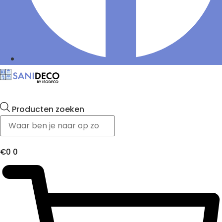
Producten zoeken
€
0
0