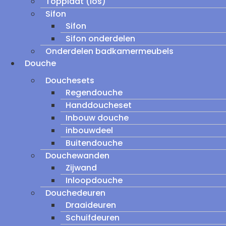
Topplaat (los)
Sifon
Sifon
Sifon onderdelen
Onderdelen badkamermeubels
Douche
Douchesets
Regendouche
Handdoucheset
Inbouw douche
inbouwdeel
Buitendouche
Douchewanden
Zijwand
Inloopdouche
Douchedeuren
Draaideuren
Schuifdeuren