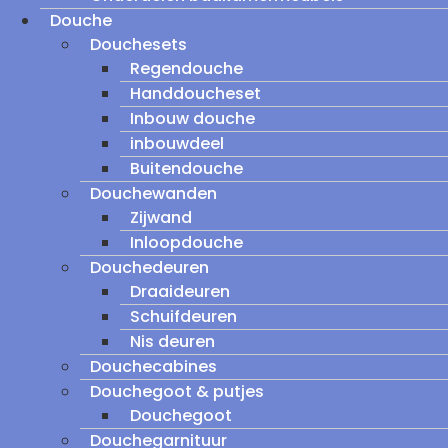
Douche
Douchesets
Regendouche
Handdoucheset
Inbouw douche
inbouwdeel
Buitendouche
Douchewanden
Zijwand
Inloopdouche
Douchedeuren
Draaideuren
Schuifdeuren
Nis deuren
Douchecabines
Douchegoot & putjes
Douchegoot
Douchegarnituur