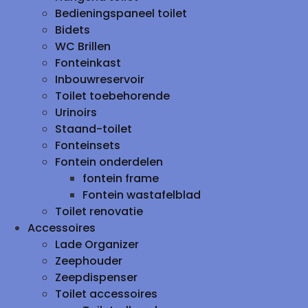
Bedieningspaneel toilet
Bidets
WC Brillen
Fonteinkast
Inbouwreservoir
Toilet toebehorende
Urinoirs
Staand-toilet
Fonteinsets
Fontein onderdelen
fontein frame
Fontein wastafelblad
Toilet renovatie
Accessoires
Lade Organizer
Zeephouder
Zeepdispenser
Toilet accessoires