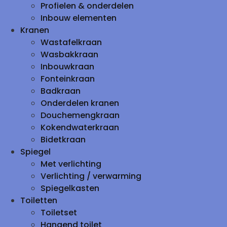
Profielen & onderdelen
Inbouw elementen
Kranen
Wastafelkraan
Wasbakkraan
Inbouwkraan
Fonteinkraan
Badkraan
Onderdelen kranen
Douchemengkraan
Kokendwaterkraan
Bidetkraan
Spiegel
Met verlichting
Verlichting / verwarming
Spiegelkasten
Toiletten
Toiletset
Hangend toilet