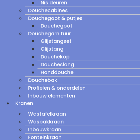
Nis deuren
Douchecabines
Douchegoot & putjes
Douchegoot
Douchegarnituur
Glijstangset
Glijstang
Douchekop
Doucheslang
Handdouche
Douchebak
Profielen & onderdelen
Inbouw elementen
Kranen
Wastafelkraan
Wasbakkraan
Inbouwkraan
Fonteinkraan