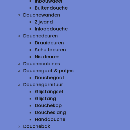
inbouwdeel
Buitendouche
Douchewanden
Zijwand
Inloopdouche
Douchedeuren
Draaideuren
Schuifdeuren
Nis deuren
Douchecabines
Douchegoot & putjes
Douchegoot
Douchegarnituur
Glijstangset
Glijstang
Douchekop
Doucheslang
Handdouche
Douchebak