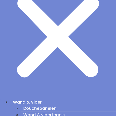
Wand & Vloer
Douchepanelen
Wand & vloertegels