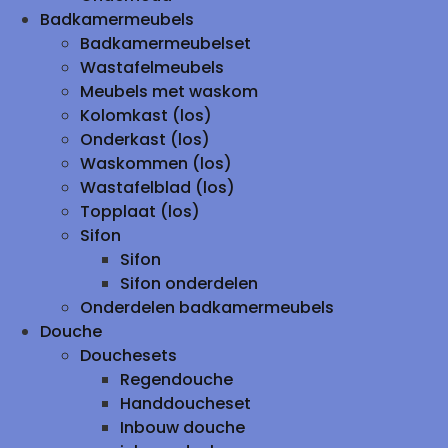
Badkamermeubels
Badkamermeubelset
Wastafelmeubels
Meubels met waskom
Kolomkast (los)
Onderkast (los)
Waskommen (los)
Wastafelblad (los)
Topplaat (los)
Sifon
Sifon
Sifon onderdelen
Onderdelen badkamermeubels
Douche
Douchesets
Regendouche
Handdoucheset
Inbouw douche