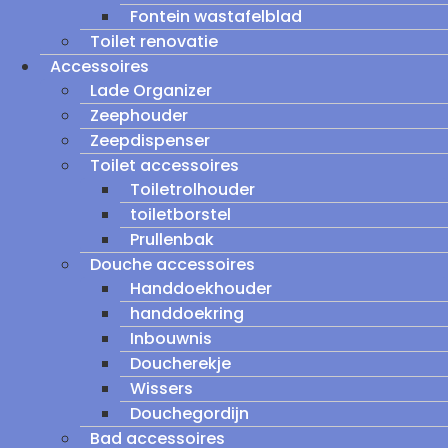
Fontein wastafelblad
Toilet renovatie
Accessoires
Lade Organizer
Zeephouder
Zeepdispenser
Toilet accessoires
Toiletrolhouder
toiletborstel
Prullenbak
Douche accessoires
Handdoekhouder
handdoekring
Inbouwnis
Doucherekje
Wissers
Douchegordijn
Bad accessoires