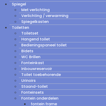
Spiegel
Met verlichting
Verlichting / verwarming
Spiegelkasten
Toiletten
Toiletset
Hangend toilet
Bedieningspaneel toilet
Bidets
WC Brillen
Fonteinkast
Inbouwreservoir
Toilet toebehorende
Urinoirs
Staand-toilet
Fonteinsets
Fontein onderdelen
fontein frame