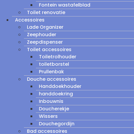
Fontein wastafelblad
Toilet renovatie
Accessoires
Lade Organizer
Zeephouder
Zeepdispenser
Toilet accessoires
Toiletrolhouder
toiletborstel
Prullenbak
Douche accessoires
Handdoekhouder
handdoekring
Inbouwnis
Doucherekje
Wissers
Douchegordijn
Bad accessoires