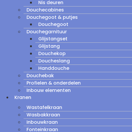
Nis deuren
Douchecabines
Douchegoot & putjes
Douchegoot
Douchegarnituur
Glijstangset
Glijstang
Douchekop
Doucheslang
Handdouche
Douchebak
Profielen & onderdelen
Inbouw elementen
Kranen
Wastafelkraan
Wasbakkraan
Inbouwkraan
Fonteinkraan