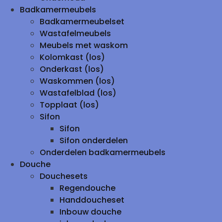
Badkamermeubels
Badkamermeubelset
Wastafelmeubels
Meubels met waskom
Kolomkast (los)
Onderkast (los)
Waskommen (los)
Wastafelblad (los)
Topplaat (los)
Sifon
Sifon
Sifon onderdelen
Onderdelen badkamermeubels
Douche
Douchesets
Regendouche
Handdoucheset
Inbouw douche