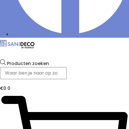
Producten zoeken
€
0
0