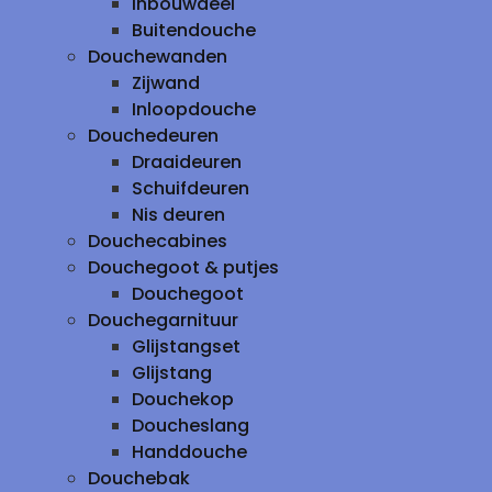
inbouwdeel
Buitendouche
Douchewanden
Zijwand
Inloopdouche
Douchedeuren
Draaideuren
Schuifdeuren
Nis deuren
Douchecabines
Douchegoot & putjes
Douchegoot
Douchegarnituur
Glijstangset
Glijstang
Douchekop
Doucheslang
Handdouche
Douchebak