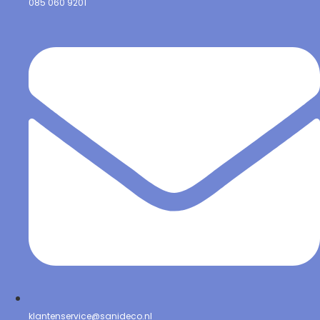
085 060 9201
klantenservice@sanideco.nl