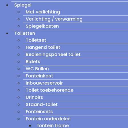
Spiegel
Met verlichting
Verlichting / verwarming
Spiegelkasten
Toiletten
Toiletset
Hangend toilet
Bedieningspaneel toilet
Bidets
WC Brillen
Fonteinkast
Inbouwreservoir
Toilet toebehorende
Urinoirs
Staand-toilet
Fonteinsets
Fontein onderdelen
fontein frame