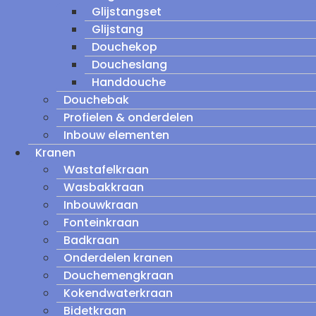
Glijstangset
Glijstang
Douchekop
Doucheslang
Handdouche
Douchebak
Profielen & onderdelen
Inbouw elementen
Kranen
Wastafelkraan
Wasbakkraan
Inbouwkraan
Fonteinkraan
Badkraan
Onderdelen kranen
Douchemengkraan
Kokendwaterkraan
Bidetkraan