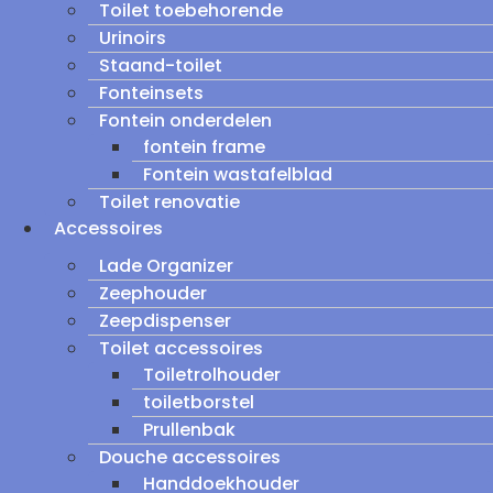
Toilet toebehorende
Urinoirs
Staand-toilet
Fonteinsets
Fontein onderdelen
fontein frame
Fontein wastafelblad
Toilet renovatie
Accessoires
Lade Organizer
Zeephouder
Zeepdispenser
Toilet accessoires
Toiletrolhouder
toiletborstel
Prullenbak
Douche accessoires
Handdoekhouder