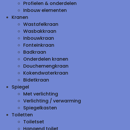
Profielen & onderdelen
Inbouw elementen
Kranen
Wastafelkraan
Wasbakkraan
Inbouwkraan
Fonteinkraan
Badkraan
Onderdelen kranen
Douchemengkraan
Kokendwaterkraan
Bidetkraan
Spiegel
Met verlichting
Verlichting / verwarming
Spiegelkasten
Toiletten
Toiletset
Hangend toilet