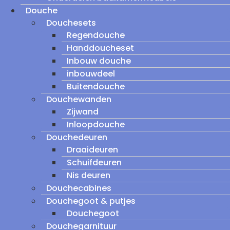
Douche
Douchesets
Regendouche
Handdoucheset
Inbouw douche
inbouwdeel
Buitendouche
Douchewanden
Zijwand
Inloopdouche
Douchedeuren
Draaideuren
Schuifdeuren
Nis deuren
Douchecabines
Douchegoot & putjes
Douchegoot
Douchegarnituur