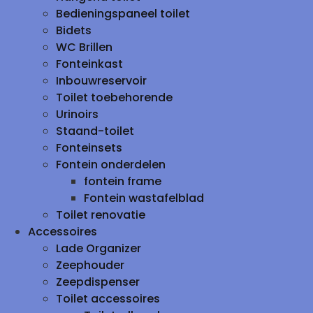
Bedieningspaneel toilet
Bidets
WC Brillen
Fonteinkast
Inbouwreservoir
Toilet toebehorende
Urinoirs
Staand-toilet
Fonteinsets
Fontein onderdelen
fontein frame
Fontein wastafelblad
Toilet renovatie
Accessoires
Lade Organizer
Zeephouder
Zeepdispenser
Toilet accessoires