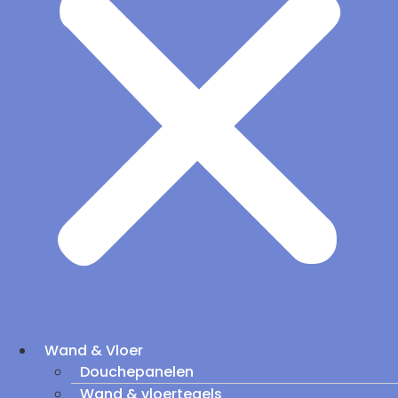
Wand & Vloer
Douchepanelen
Wand & vloertegels