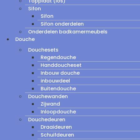
Topplaat (los)
Sifon
Sifon
Sifon onderdelen
Onderdelen badkamermeubels
Douche
Douchesets
Regendouche
Handdoucheset
Inbouw douche
inbouwdeel
Buitendouche
Douchewanden
Zijwand
Inloopdouche
Douchedeuren
Draaideuren
Schuifdeuren