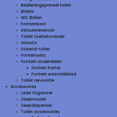
Bedieningspaneel toilet
Bidets
WC Brillen
Fonteinkast
Inbouwreservoir
Toilet toebehorende
Urinoirs
Staand-toilet
Fonteinsets
Fontein onderdelen
fontein frame
Fontein wastafelblad
Toilet renovatie
Accessoires
Lade Organizer
Zeephouder
Zeepdispenser
Toilet accessoires