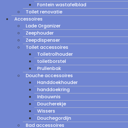
Fontein wastafelblad
Toilet renovatie
Accessoires
Lade Organizer
Zeephouder
Zeepdispenser
Toilet accessoires
Toiletrolhouder
toiletborstel
Prullenbak
Douche accessoires
Handdoekhouder
handdoekring
Inbouwnis
Doucherekje
Wissers
Douchegordijn
Bad accessoires