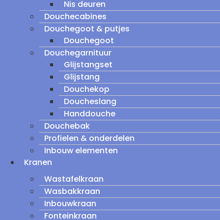
Nis deuren
Douchecabines
Douchegoot & putjes
Douchegoot
Douchegarnituur
Glijstangset
Glijstang
Douchekop
Doucheslang
Handdouche
Douchebak
Profielen & onderdelen
Inbouw elementen
Kranen
Wastafelkraan
Wasbakkraan
Inbouwkraan
Fonteinkraan