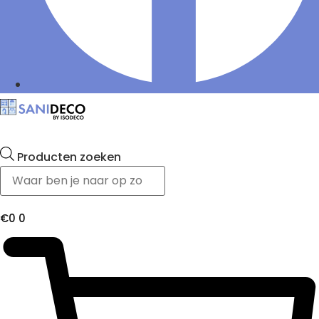
Producten zoeken
€
0
0