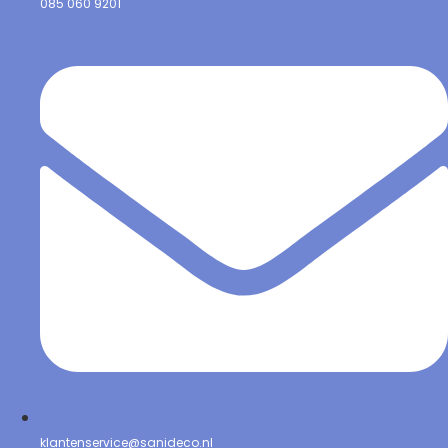
085 060 9201
klantenservice@sanideco.nl