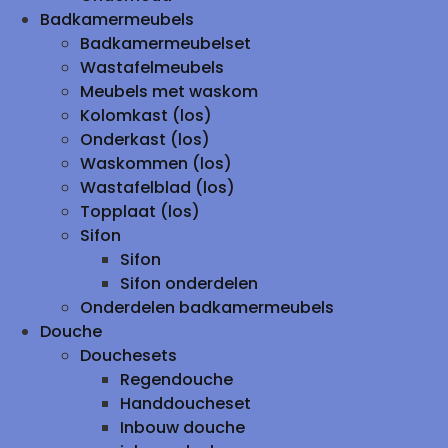
Badkamermeubels
Badkamermeubelset
Wastafelmeubels
Meubels met waskom
Kolomkast (los)
Onderkast (los)
Waskommen (los)
Wastafelblad (los)
Topplaat (los)
Sifon
Sifon
Sifon onderdelen
Onderdelen badkamermeubels
Douche
Douchesets
Regendouche
Handdoucheset
Inbouw douche