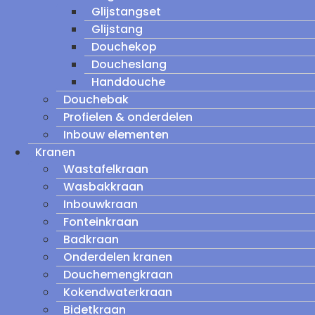
Glijstangset
Glijstang
Douchekop
Doucheslang
Handdouche
Douchebak
Profielen & onderdelen
Inbouw elementen
Kranen
Wastafelkraan
Wasbakkraan
Inbouwkraan
Fonteinkraan
Badkraan
Onderdelen kranen
Douchemengkraan
Kokendwaterkraan
Bidetkraan