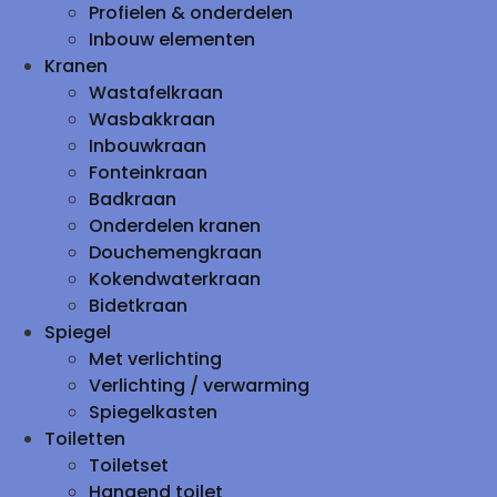
Profielen & onderdelen
Inbouw elementen
Kranen
Wastafelkraan
Wasbakkraan
Inbouwkraan
Fonteinkraan
Badkraan
Onderdelen kranen
Douchemengkraan
Kokendwaterkraan
Bidetkraan
Spiegel
Met verlichting
Verlichting / verwarming
Spiegelkasten
Toiletten
Toiletset
Hangend toilet