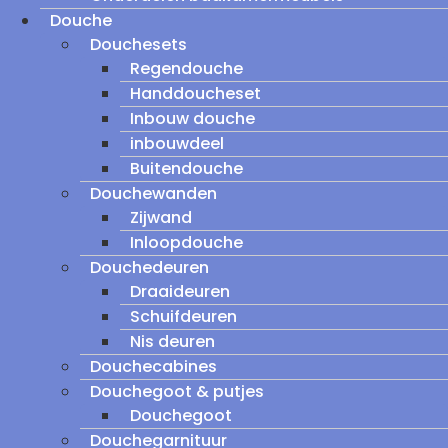
Douche
Douchesets
Regendouche
Handdoucheset
Inbouw douche
inbouwdeel
Buitendouche
Douchewanden
Zijwand
Inloopdouche
Douchedeuren
Draaideuren
Schuifdeuren
Nis deuren
Douchecabines
Douchegoot & putjes
Douchegoot
Douchegarnituur