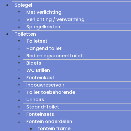
Spiegel
Met verlichting
Verlichting / verwarming
Spiegelkasten
Toiletten
Toiletset
Hangend toilet
Bedieningspaneel toilet
Bidets
WC Brillen
Fonteinkast
Inbouwreservoir
Toilet toebehorende
Urinoirs
Staand-toilet
Fonteinsets
Fontein onderdelen
fontein frame