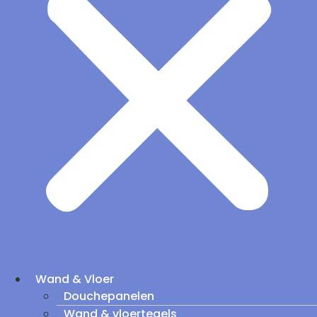
Wand & Vloer
Douchepanelen
Wand & vloertegels