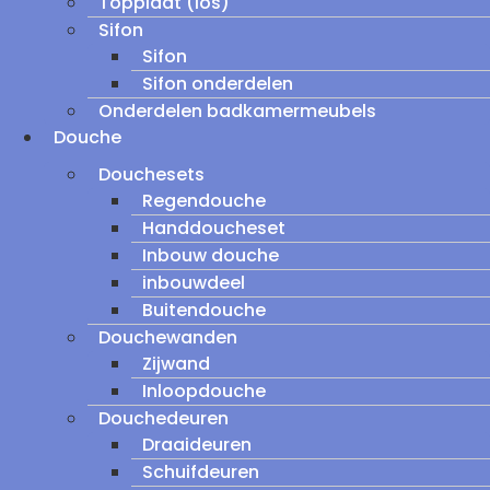
Topplaat (los)
Sifon
Sifon
Sifon onderdelen
Onderdelen badkamermeubels
Douche
Douchesets
Regendouche
Handdoucheset
Inbouw douche
inbouwdeel
Buitendouche
Douchewanden
Zijwand
Inloopdouche
Douchedeuren
Draaideuren
Schuifdeuren