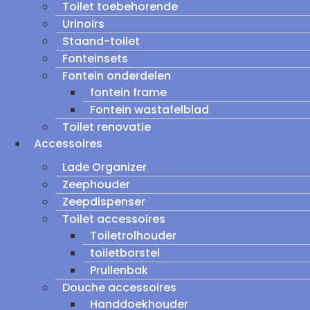
Toilet toebehorende
Urinoirs
Staand-toilet
Fonteinsets
Fontein onderdelen
fontein frame
Fontein wastafelblad
Toilet renovatie
Accessoires
Lade Organizer
Zeephouder
Zeepdispenser
Toilet accessoires
Toiletrolhouder
toiletborstel
Prullenbak
Douche accessoires
Handdoekhouder