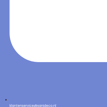
klantenservice@sanideco.nl