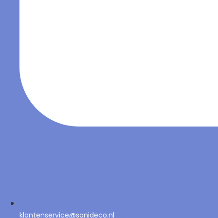
klantenservice@sanideco.nl