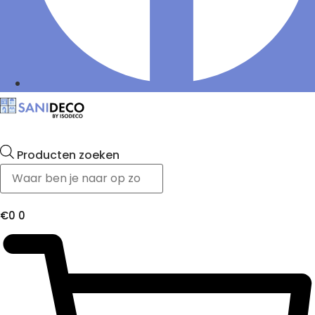
Producten zoeken
€
0
0