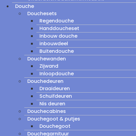
Douche
Douchesets
Regendouche
Handdoucheset
Inbouw douche
inbouwdeel
Buitendouche
Douchewanden
Zijwand
Inloopdouche
Douchedeuren
Draaideuren
Schuifdeuren
Nis deuren
Douchecabines
Douchegoot & putjes
Douchegoot
Douchegarnituur