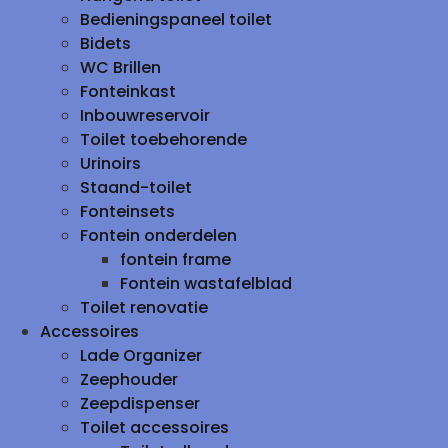
Bedieningspaneel toilet
Bidets
WC Brillen
Fonteinkast
Inbouwreservoir
Toilet toebehorende
Urinoirs
Staand-toilet
Fonteinsets
Fontein onderdelen
fontein frame
Fontein wastafelblad
Toilet renovatie
Accessoires
Lade Organizer
Zeephouder
Zeepdispenser
Toilet accessoires