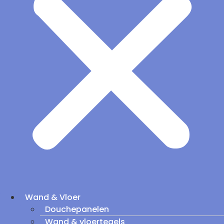
Wand & Vloer
Douchepanelen
Wand & vloertegels