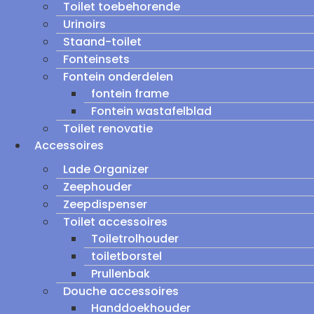
Toilet toebehorende
Urinoirs
Staand-toilet
Fonteinsets
Fontein onderdelen
fontein frame
Fontein wastafelblad
Toilet renovatie
Accessoires
Lade Organizer
Zeephouder
Zeepdispenser
Toilet accessoires
Toiletrolhouder
toiletborstel
Prullenbak
Douche accessoires
Handdoekhouder