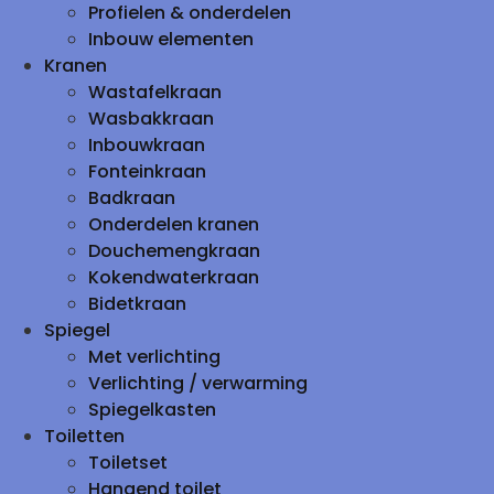
Profielen & onderdelen
Inbouw elementen
Kranen
Wastafelkraan
Wasbakkraan
Inbouwkraan
Fonteinkraan
Badkraan
Onderdelen kranen
Douchemengkraan
Kokendwaterkraan
Bidetkraan
Spiegel
Met verlichting
Verlichting / verwarming
Spiegelkasten
Toiletten
Toiletset
Hangend toilet