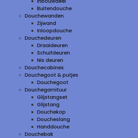
inbouwdeel
Buitendouche
Douchewanden
Zijwand
Inloopdouche
Douchedeuren
Draaideuren
Schuifdeuren
Nis deuren
Douchecabines
Douchegoot & putjes
Douchegoot
Douchegarnituur
Glijstangset
Glijstang
Douchekop
Doucheslang
Handdouche
Douchebak