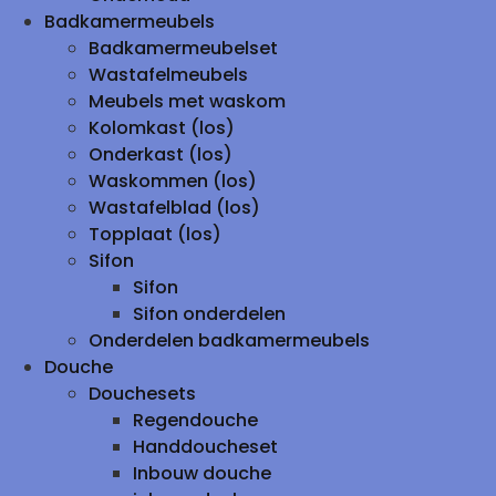
Badkamermeubels
Badkamermeubelset
Wastafelmeubels
Meubels met waskom
Kolomkast (los)
Onderkast (los)
Waskommen (los)
Wastafelblad (los)
Topplaat (los)
Sifon
Sifon
Sifon onderdelen
Onderdelen badkamermeubels
Douche
Douchesets
Regendouche
Handdoucheset
Inbouw douche