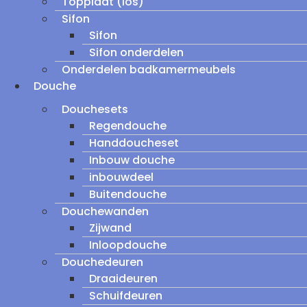
Topplaat (los)
Sifon
Sifon
Sifon onderdelen
Onderdelen badkamermeubels
Douche
Douchesets
Regendouche
Handdoucheset
Inbouw douche
inbouwdeel
Buitendouche
Douchewanden
Zijwand
Inloopdouche
Douchedeuren
Draaideuren
Schuifdeuren