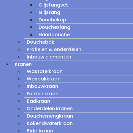
Glijstangset
Glijstang
Douchekop
Doucheslang
Handdouche
Douchebak
Profielen & onderdelen
Inbouw elementen
Kranen
Wastafelkraan
Wasbakkraan
Inbouwkraan
Fonteinkraan
Badkraan
Onderdelen kranen
Douchemengkraan
Kokendwaterkraan
Bidetkraan