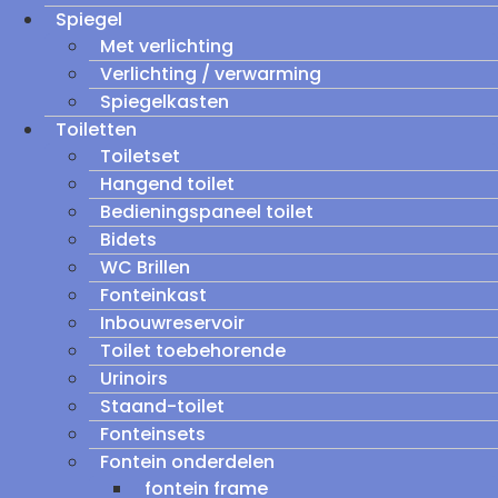
Spiegel
Met verlichting
Verlichting / verwarming
Spiegelkasten
Toiletten
Toiletset
Hangend toilet
Bedieningspaneel toilet
Bidets
WC Brillen
Fonteinkast
Inbouwreservoir
Toilet toebehorende
Urinoirs
Staand-toilet
Fonteinsets
Fontein onderdelen
fontein frame