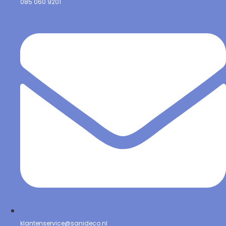
085 060 9201
klantenservice@sanideco.nl