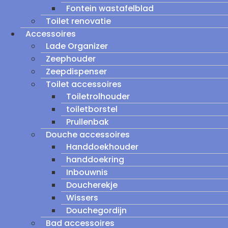
Fontein wastafelblad
Toilet renovatie
Accessoires
Lade Organizer
Zeephouder
Zeepdispenser
Toilet accessoires
Toiletrolhouder
toiletborstel
Prullenbak
Douche accessoires
Handdoekhouder
handdoekring
Inbouwnis
Doucherekje
Wissers
Douchegordijn
Bad accessoires