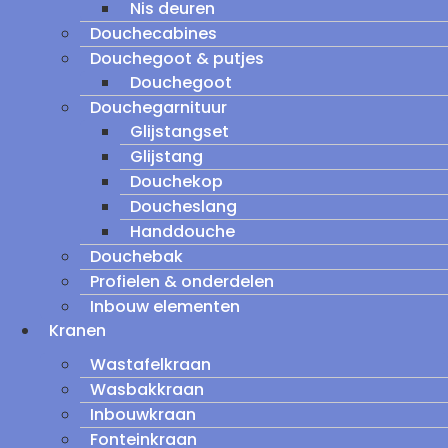
Nis deuren
Douchecabines
Douchegoot & putjes
Douchegoot
Douchegarnituur
Glijstangset
Glijstang
Douchekop
Doucheslang
Handdouche
Douchebak
Profielen & onderdelen
Inbouw elementen
Kranen
Wastafelkraan
Wasbakkraan
Inbouwkraan
Fonteinkraan