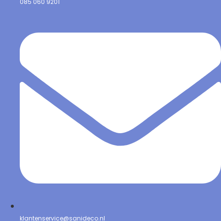
085 060 9201
klantenservice@sanideco.nl