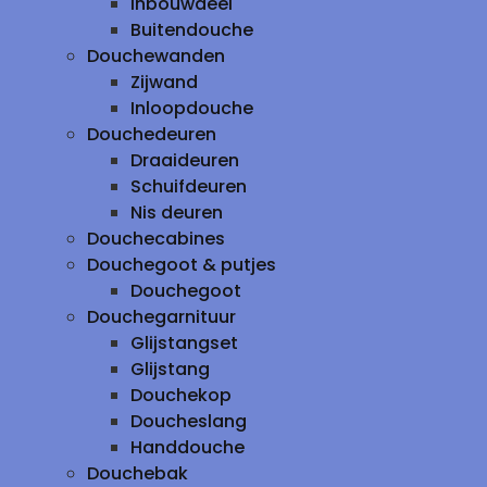
inbouwdeel
Buitendouche
Douchewanden
Zijwand
Inloopdouche
Douchedeuren
Draaideuren
Schuifdeuren
Nis deuren
Douchecabines
Douchegoot & putjes
Douchegoot
Douchegarnituur
Glijstangset
Glijstang
Douchekop
Doucheslang
Handdouche
Douchebak