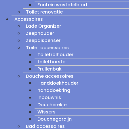
Fontein wastafelblad
Toilet renovatie
Accessoires
Lade Organizer
Zeephouder
Zeepdispenser
Toilet accessoires
Toiletrolhouder
toiletborstel
Prullenbak
Douche accessoires
Handdoekhouder
handdoekring
Inbouwnis
Doucherekje
Wissers
Douchegordijn
Bad accessoires