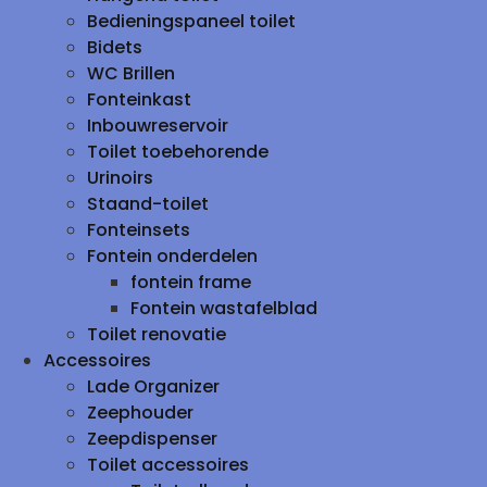
Bedieningspaneel toilet
Bidets
WC Brillen
Fonteinkast
Inbouwreservoir
Toilet toebehorende
Urinoirs
Staand-toilet
Fonteinsets
Fontein onderdelen
fontein frame
Fontein wastafelblad
Toilet renovatie
Accessoires
Lade Organizer
Zeephouder
Zeepdispenser
Toilet accessoires