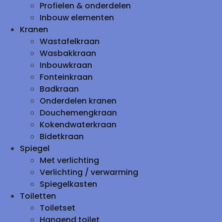
Profielen & onderdelen
Inbouw elementen
Kranen
Wastafelkraan
Wasbakkraan
Inbouwkraan
Fonteinkraan
Badkraan
Onderdelen kranen
Douchemengkraan
Kokendwaterkraan
Bidetkraan
Spiegel
Met verlichting
Verlichting / verwarming
Spiegelkasten
Toiletten
Toiletset
Hangend toilet