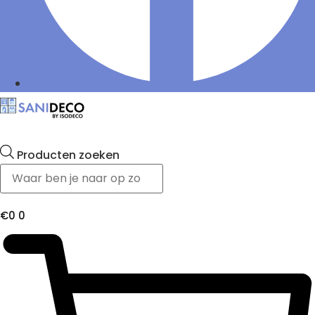
Producten zoeken
€
0
0