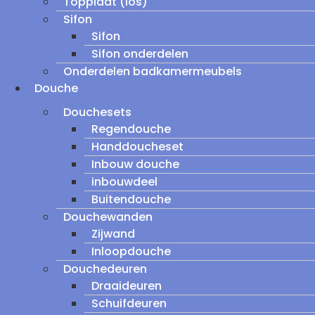
Topplaat (los)
Sifon
Sifon
Sifon onderdelen
Onderdelen badkamermeubels
Douche
Douchesets
Regendouche
Handdoucheset
Inbouw douche
inbouwdeel
Buitendouche
Douchewanden
Zijwand
Inloopdouche
Douchedeuren
Draaideuren
Schuifdeuren