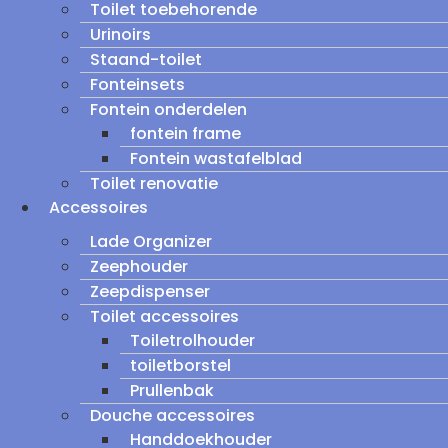
Toilet toebehorende
Urinoirs
Staand-toilet
Fonteinsets
Fontein onderdelen
fontein frame
Fontein wastafelblad
Toilet renovatie
Accessoires
Lade Organizer
Zeephouder
Zeepdispenser
Toilet accessoires
Toiletrolhouder
toiletborstel
Prullenbak
Douche accessoires
Handdoekhouder