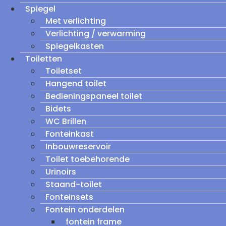
Spiegel
Met verlichting
Verlichting / verwarming
Spiegelkasten
Toiletten
Toiletset
Hangend toilet
Bedieningspaneel toilet
Bidets
WC Brillen
Fonteinkast
Inbouwreservoir
Toilet toebehorende
Urinoirs
Staand-toilet
Fonteinsets
Fontein onderdelen
fontein frame