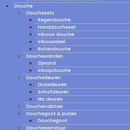
Douche
Douchesets
Regendouche
Handdoucheset
Inbouw douche
inbouwdeel
Buitendouche
Douchewanden
Zijwand
Inloopdouche
Douchedeuren
Draaideuren
Schuifdeuren
Nis deuren
Douchecabines
Douchegoot & putjes
Douchegoot
Douchegarnituur