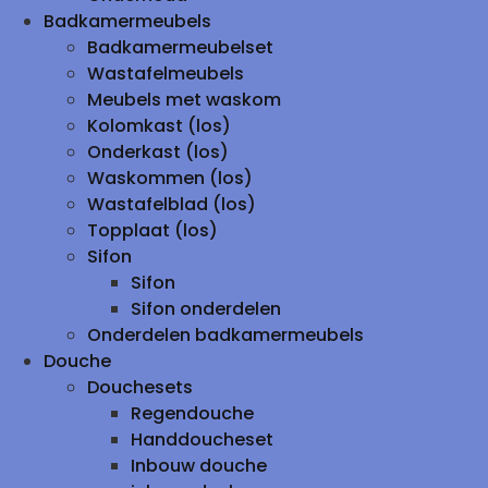
Badkamermeubels
Badkamermeubelset
Wastafelmeubels
Meubels met waskom
Kolomkast (los)
Onderkast (los)
Waskommen (los)
Wastafelblad (los)
Topplaat (los)
Sifon
Sifon
Sifon onderdelen
Onderdelen badkamermeubels
Douche
Douchesets
Regendouche
Handdoucheset
Inbouw douche