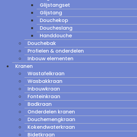
Glijstangset
Glijstang
Douchekop
Doucheslang
Handdouche
Douchebak
Profielen & onderdelen
Inbouw elementen
Kranen
Wastafelkraan
Wasbakkraan
Inbouwkraan
Fonteinkraan
Badkraan
Onderdelen kranen
Douchemengkraan
Kokendwaterkraan
Bidetkraan