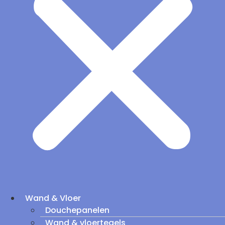
Wand & Vloer
Douchepanelen
Wand & vloertegels