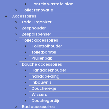
Fontein wastafelblad
Toilet renovatie
Accessoires
Lade Organizer
Zeephouder
Zeepdispenser
Toilet accessoires
Toiletrolhouder
toiletborstel
Prullenbak
Douche accessoires
Handdoekhouder
handdoekring
Inbouwnis
Doucherekje
Wissers
Douchegordijn
Bad accessoires