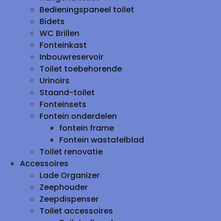
Bedieningspaneel toilet
Bidets
WC Brillen
Fonteinkast
Inbouwreservoir
Toilet toebehorende
Urinoirs
Staand-toilet
Fonteinsets
Fontein onderdelen
fontein frame
Fontein wastafelblad
Toilet renovatie
Accessoires
Lade Organizer
Zeephouder
Zeepdispenser
Toilet accessoires