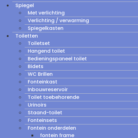
Spiegel
Met verlichting
Verlichting / verwarming
Spiegelkasten
Toiletten
Toiletset
Hangend toilet
Bedieningspaneel toilet
Bidets
WC Brillen
Fonteinkast
Inbouwreservoir
Toilet toebehorende
Urinoirs
Staand-toilet
Fonteinsets
Fontein onderdelen
fontein frame