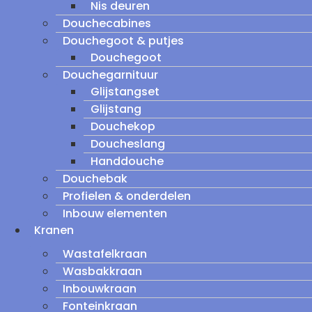
Nis deuren
Douchecabines
Douchegoot & putjes
Douchegoot
Douchegarnituur
Glijstangset
Glijstang
Douchekop
Doucheslang
Handdouche
Douchebak
Profielen & onderdelen
Inbouw elementen
Kranen
Wastafelkraan
Wasbakkraan
Inbouwkraan
Fonteinkraan