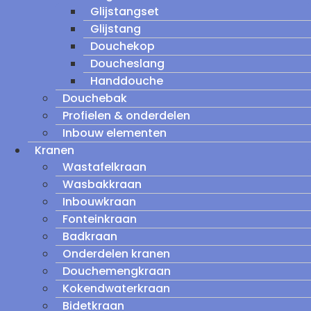
Glijstangset
Glijstang
Douchekop
Doucheslang
Handdouche
Douchebak
Profielen & onderdelen
Inbouw elementen
Kranen
Wastafelkraan
Wasbakkraan
Inbouwkraan
Fonteinkraan
Badkraan
Onderdelen kranen
Douchemengkraan
Kokendwaterkraan
Bidetkraan