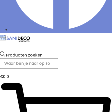
Producten zoeken
€
0
0