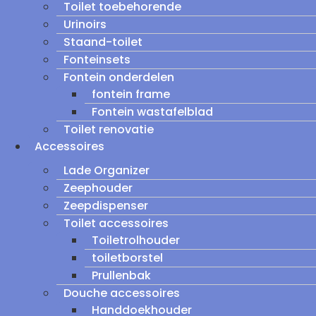
Toilet toebehorende
Urinoirs
Staand-toilet
Fonteinsets
Fontein onderdelen
fontein frame
Fontein wastafelblad
Toilet renovatie
Accessoires
Lade Organizer
Zeephouder
Zeepdispenser
Toilet accessoires
Toiletrolhouder
toiletborstel
Prullenbak
Douche accessoires
Handdoekhouder