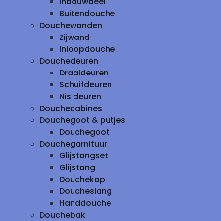
inbouwdeel
Buitendouche
Douchewanden
Zijwand
Inloopdouche
Douchedeuren
Draaideuren
Schuifdeuren
Nis deuren
Douchecabines
Douchegoot & putjes
Douchegoot
Douchegarnituur
Glijstangset
Glijstang
Douchekop
Doucheslang
Handdouche
Douchebak