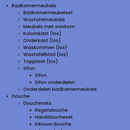
Badkamermeubels
Badkamermeubelset
Wastafelmeubels
Meubels met waskom
Kolomkast (los)
Onderkast (los)
Waskommen (los)
Wastafelblad (los)
Topplaat (los)
Sifon
Sifon
Sifon onderdelen
Onderdelen badkamermeubels
Douche
Douchesets
Regendouche
Handdoucheset
Inbouw douche