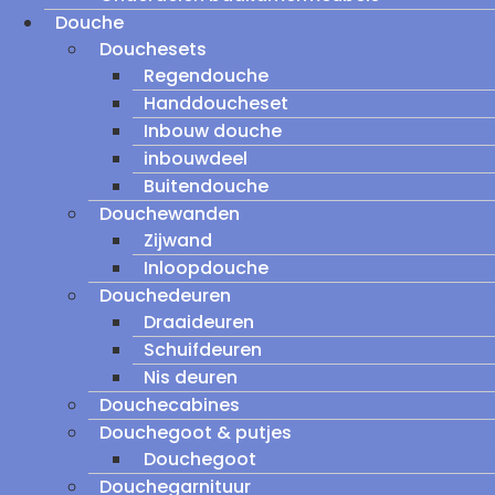
Douche
Douchesets
Regendouche
Handdoucheset
Inbouw douche
inbouwdeel
Buitendouche
Douchewanden
Zijwand
Inloopdouche
Douchedeuren
Draaideuren
Schuifdeuren
Nis deuren
Douchecabines
Douchegoot & putjes
Douchegoot
Douchegarnituur