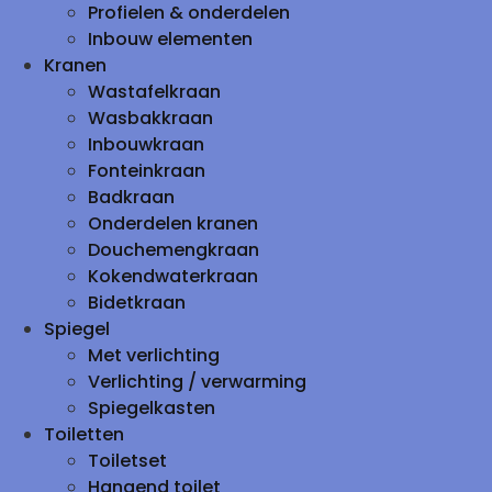
Profielen & onderdelen
Inbouw elementen
Kranen
Wastafelkraan
Wasbakkraan
Inbouwkraan
Fonteinkraan
Badkraan
Onderdelen kranen
Douchemengkraan
Kokendwaterkraan
Bidetkraan
Spiegel
Met verlichting
Verlichting / verwarming
Spiegelkasten
Toiletten
Toiletset
Hangend toilet