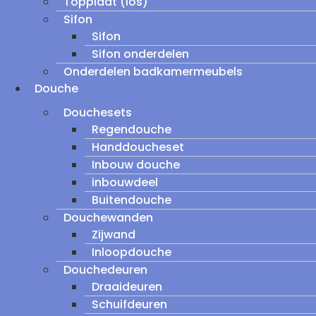
Topplaat (los)
Sifon
Sifon
Sifon onderdelen
Onderdelen badkamermeubels
Douche
Douchesets
Regendouche
Handdoucheset
Inbouw douche
inbouwdeel
Buitendouche
Douchewanden
Zijwand
Inloopdouche
Douchedeuren
Draaideuren
Schuifdeuren