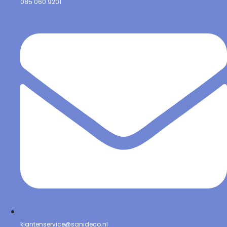
085 060 9201
klantenservice@sanideco.nl