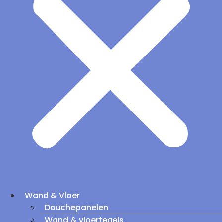
Wand & Vloer
Douchepanelen
Wand & vloertegels