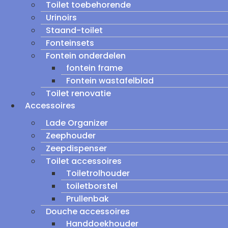
Toilet toebehorende
Urinoirs
Staand-toilet
Fonteinsets
Fontein onderdelen
fontein frame
Fontein wastafelblad
Toilet renovatie
Accessoires
Lade Organizer
Zeephouder
Zeepdispenser
Toilet accessoires
Toiletrolhouder
toiletborstel
Prullenbak
Douche accessoires
Handdoekhouder