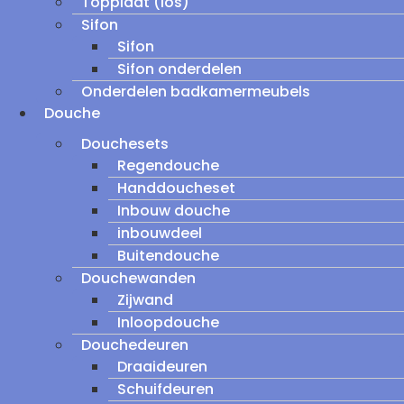
Topplaat (los)
Sifon
Sifon
Sifon onderdelen
Onderdelen badkamermeubels
Douche
Douchesets
Regendouche
Handdoucheset
Inbouw douche
inbouwdeel
Buitendouche
Douchewanden
Zijwand
Inloopdouche
Douchedeuren
Draaideuren
Schuifdeuren