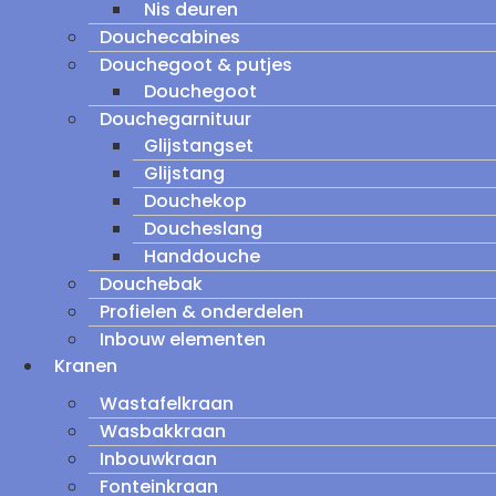
Nis deuren
Douchecabines
Douchegoot & putjes
Douchegoot
Douchegarnituur
Glijstangset
Glijstang
Douchekop
Doucheslang
Handdouche
Douchebak
Profielen & onderdelen
Inbouw elementen
Kranen
Wastafelkraan
Wasbakkraan
Inbouwkraan
Fonteinkraan