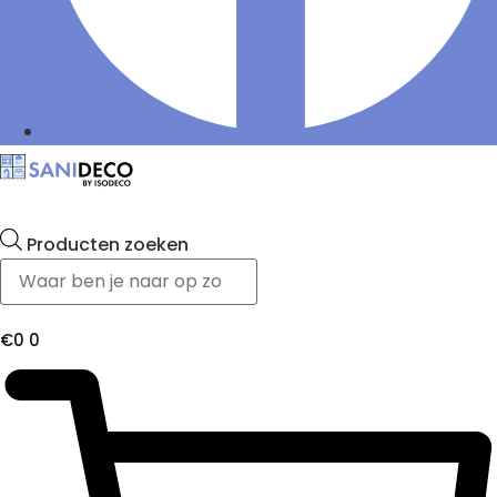
Producten zoeken
€
0
0