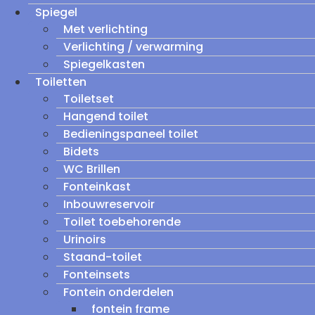
Spiegel
Met verlichting
Verlichting / verwarming
Spiegelkasten
Toiletten
Toiletset
Hangend toilet
Bedieningspaneel toilet
Bidets
WC Brillen
Fonteinkast
Inbouwreservoir
Toilet toebehorende
Urinoirs
Staand-toilet
Fonteinsets
Fontein onderdelen
fontein frame