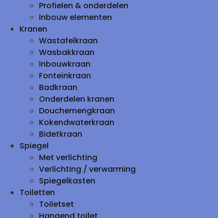
Profielen & onderdelen
Inbouw elementen
Kranen
Wastafelkraan
Wasbakkraan
Inbouwkraan
Fonteinkraan
Badkraan
Onderdelen kranen
Douchemengkraan
Kokendwaterkraan
Bidetkraan
Spiegel
Met verlichting
Verlichting / verwarming
Spiegelkasten
Toiletten
Toiletset
Hangend toilet