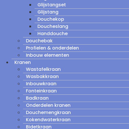
Glijstangset
Glijstang
Douchekop
Doucheslang
Handdouche
Douchebak
Profielen & onderdelen
Inbouw elementen
Kranen
Wastafelkraan
Wasbakkraan
Inbouwkraan
Fonteinkraan
Badkraan
Onderdelen kranen
Douchemengkraan
Kokendwaterkraan
Bidetkraan