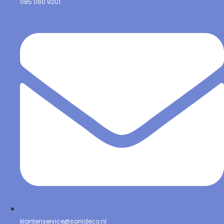
085 060 9201
klantenservice@sanideco.nl