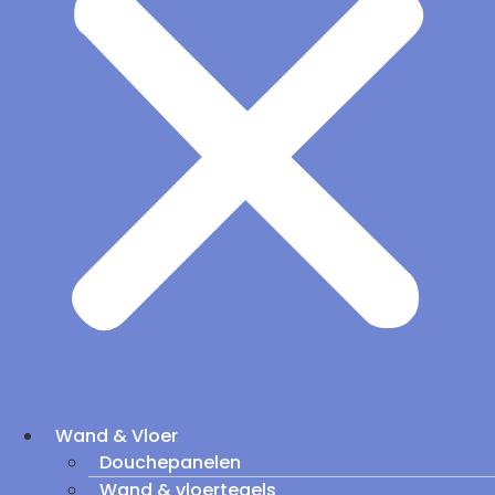
Wand & Vloer
Douchepanelen
Wand & vloertegels