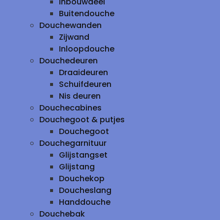
inbouwdeel
Buitendouche
Douchewanden
Zijwand
Inloopdouche
Douchedeuren
Draaideuren
Schuifdeuren
Nis deuren
Douchecabines
Douchegoot & putjes
Douchegoot
Douchegarnituur
Glijstangset
Glijstang
Douchekop
Doucheslang
Handdouche
Douchebak