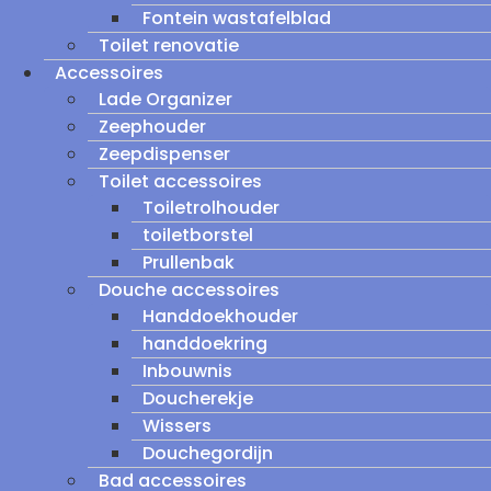
Fontein wastafelblad
Toilet renovatie
Accessoires
Lade Organizer
Zeephouder
Zeepdispenser
Toilet accessoires
Toiletrolhouder
toiletborstel
Prullenbak
Douche accessoires
Handdoekhouder
handdoekring
Inbouwnis
Doucherekje
Wissers
Douchegordijn
Bad accessoires