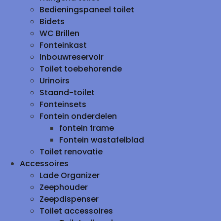
Bedieningspaneel toilet
Bidets
WC Brillen
Fonteinkast
Inbouwreservoir
Toilet toebehorende
Urinoirs
Staand-toilet
Fonteinsets
Fontein onderdelen
fontein frame
Fontein wastafelblad
Toilet renovatie
Accessoires
Lade Organizer
Zeephouder
Zeepdispenser
Toilet accessoires