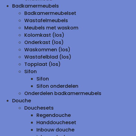
Badkamermeubels
Badkamermeubelset
Wastafelmeubels
Meubels met waskom
Kolomkast (los)
Onderkast (los)
Waskommen (los)
Wastafelblad (los)
Topplaat (los)
Sifon
Sifon
Sifon onderdelen
Onderdelen badkamermeubels
Douche
Douchesets
Regendouche
Handdoucheset
Inbouw douche