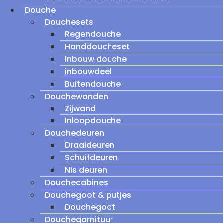
Douche
Douchesets
Regendouche
Handdoucheset
Inbouw douche
inbouwdeel
Buitendouche
Douchewanden
Zijwand
Inloopdouche
Douchedeuren
Draaideuren
Schuifdeuren
Nis deuren
Douchecabines
Douchegoot & putjes
Douchegoot
Douchegarnituur