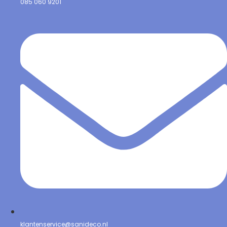
085 060 9201
klantenservice@sanideco.nl