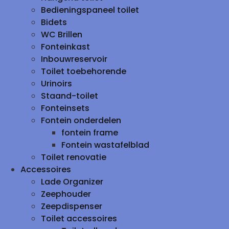
Bedieningspaneel toilet
Bidets
WC Brillen
Fonteinkast
Inbouwreservoir
Toilet toebehorende
Urinoirs
Staand-toilet
Fonteinsets
Fontein onderdelen
fontein frame
Fontein wastafelblad
Toilet renovatie
Accessoires
Lade Organizer
Zeephouder
Zeepdispenser
Toilet accessoires