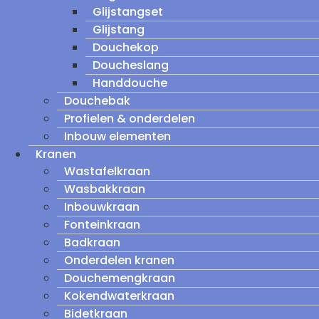
Glijstangset
Glijstang
Douchekop
Doucheslang
Handdouche
Douchebak
Profielen & onderdelen
Inbouw elementen
Kranen
Wastafelkraan
Wasbakkraan
Inbouwkraan
Fonteinkraan
Badkraan
Onderdelen kranen
Douchemengkraan
Kokendwaterkraan
Bidetkraan