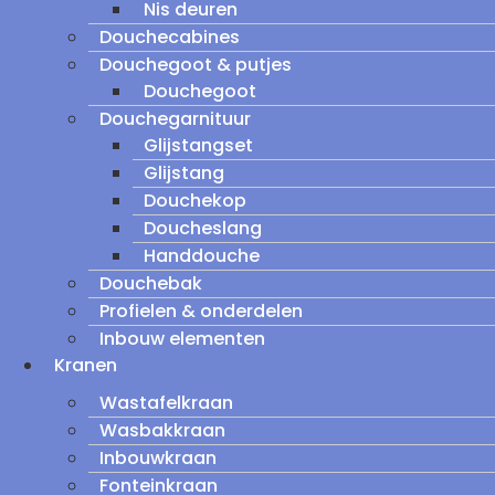
Nis deuren
Douchecabines
Douchegoot & putjes
Douchegoot
Douchegarnituur
Glijstangset
Glijstang
Douchekop
Doucheslang
Handdouche
Douchebak
Profielen & onderdelen
Inbouw elementen
Kranen
Wastafelkraan
Wasbakkraan
Inbouwkraan
Fonteinkraan