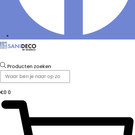
Producten zoeken
€
0
0