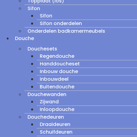
Topplaat (los)
Sifon
Sifon
Sifon onderdelen
Onderdelen badkamermeubels
Douche
Douchesets
Regendouche
Handdoucheset
Inbouw douche
inbouwdeel
Buitendouche
Douchewanden
Zijwand
Inloopdouche
Douchedeuren
Draaideuren
Schuifdeuren