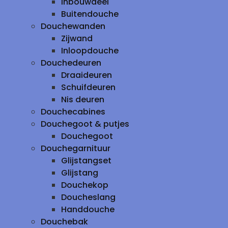
inbouwdeel
Buitendouche
Douchewanden
Zijwand
Inloopdouche
Douchedeuren
Draaideuren
Schuifdeuren
Nis deuren
Douchecabines
Douchegoot & putjes
Douchegoot
Douchegarnituur
Glijstangset
Glijstang
Douchekop
Doucheslang
Handdouche
Douchebak