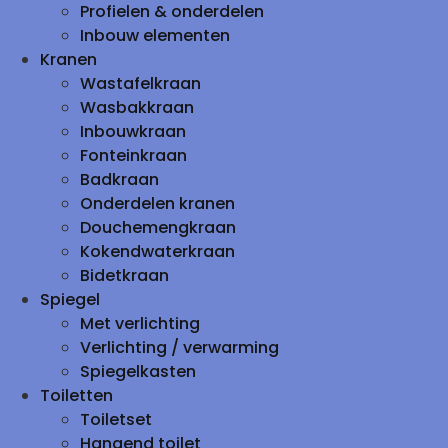
Profielen & onderdelen
Inbouw elementen
Kranen
Wastafelkraan
Wasbakkraan
Inbouwkraan
Fonteinkraan
Badkraan
Onderdelen kranen
Douchemengkraan
Kokendwaterkraan
Bidetkraan
Spiegel
Met verlichting
Verlichting / verwarming
Spiegelkasten
Toiletten
Toiletset
Hangend toilet