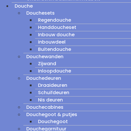
Douche
Douchesets
Regendouche
Handdoucheset
Inbouw douche
inbouwdeel
Buitendouche
Douchewanden
Zijwand
Inloopdouche
Douchedeuren
Draaideuren
Schuifdeuren
Nis deuren
Douchecabines
Douchegoot & putjes
Douchegoot
Douchegarnituur