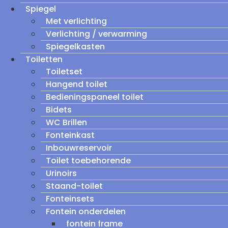
Spiegel
Met verlichting
Verlichting / verwarming
Spiegelkasten
Toiletten
Toiletset
Hangend toilet
Bedieningspaneel toilet
Bidets
WC Brillen
Fonteinkast
Inbouwreservoir
Toilet toebehorende
Urinoirs
Staand-toilet
Fonteinsets
Fontein onderdelen
fontein frame