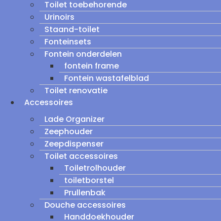
Toilet toebehorende
Urinoirs
Staand-toilet
Fonteinsets
Fontein onderdelen
fontein frame
Fontein wastafelblad
Toilet renovatie
Accessoires
Lade Organizer
Zeephouder
Zeepdispenser
Toilet accessoires
Toiletrolhouder
toiletborstel
Prullenbak
Douche accessoires
Handdoekhouder