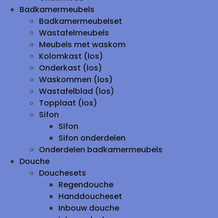
Badkamermeubels
Badkamermeubelset
Wastafelmeubels
Meubels met waskom
Kolomkast (los)
Onderkast (los)
Waskommen (los)
Wastafelblad (los)
Topplaat (los)
Sifon
Sifon
Sifon onderdelen
Onderdelen badkamermeubels
Douche
Douchesets
Regendouche
Handdoucheset
Inbouw douche