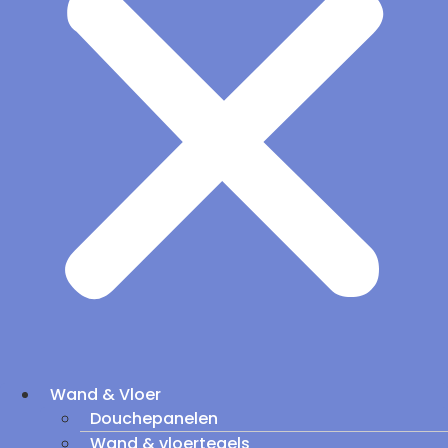
Wand & Vloer
Douchepanelen
Wand & vloertegels