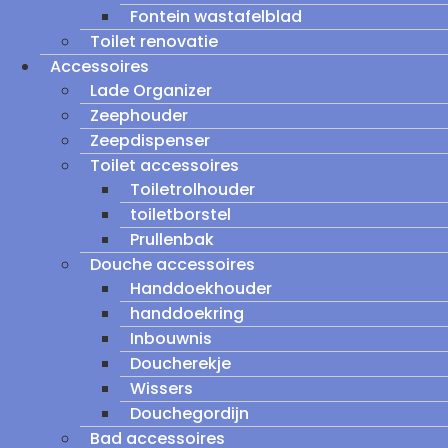
Fontein wastafelblad
Toilet renovatie
Accessoires
Lade Organizer
Zeephouder
Zeepdispenser
Toilet accessoires
Toiletrolhouder
toiletborstel
Prullenbak
Douche accessoires
Handdoekhouder
handdoekring
Inbouwnis
Doucherekje
Wissers
Douchegordijn
Bad accessoires