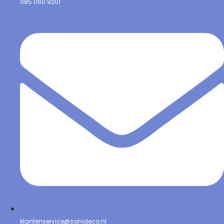
085 060 9201
klantenservice@sanideco.nl