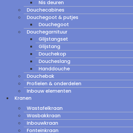
Nis deuren
Douchecabines
Douchegoot & putjes
Douchegoot
Douchegarnituur
Glijstangset
Glijstang
Douchekop
Doucheslang
Handdouche
Douchebak
Profielen & onderdelen
Inbouw elementen
Kranen
Wastafelkraan
Wasbakkraan
Inbouwkraan
Fonteinkraan