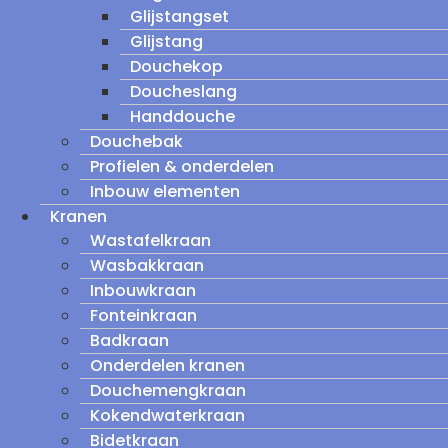
Glijstangset
Glijstang
Douchekop
Doucheslang
Handdouche
Douchebak
Profielen & onderdelen
Inbouw elementen
Kranen
Wastafelkraan
Wasbakkraan
Inbouwkraan
Fonteinkraan
Badkraan
Onderdelen kranen
Douchemengkraan
Kokendwaterkraan
Bidetkraan