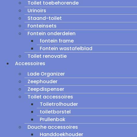
Toilet toebehorende
Urinoirs
Staand-toilet
Fonteinsets
Fontein onderdelen
fontein frame
Fontein wastafelblad
Toilet renovatie
Accessoires
Lade Organizer
Zeephouder
Zeepdispenser
Toilet accessoires
Toiletrolhouder
toiletborstel
Prullenbak
Douche accessoires
Handdoekhouder