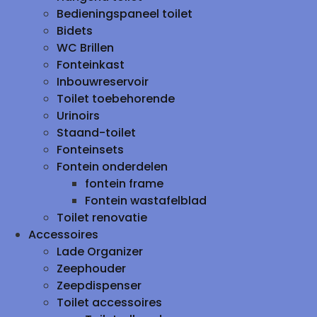
Bedieningspaneel toilet
Bidets
WC Brillen
Fonteinkast
Inbouwreservoir
Toilet toebehorende
Urinoirs
Staand-toilet
Fonteinsets
Fontein onderdelen
fontein frame
Fontein wastafelblad
Toilet renovatie
Accessoires
Lade Organizer
Zeephouder
Zeepdispenser
Toilet accessoires