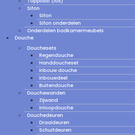
Topplaat (los)
Sifon
Sifon
Sifon onderdelen
Onderdelen badkamermeubels
Douche
Douchesets
Regendouche
Handdoucheset
Inbouw douche
inbouwdeel
Buitendouche
Douchewanden
Zijwand
Inloopdouche
Douchedeuren
Draaideuren
Schuifdeuren