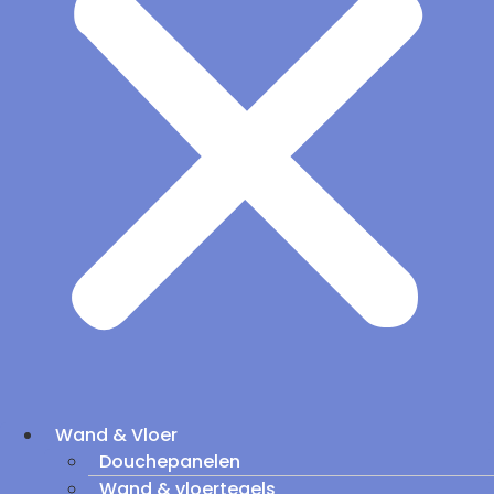
Wand & Vloer
Douchepanelen
Wand & vloertegels