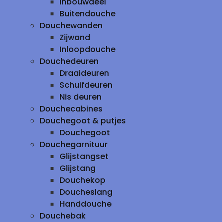
inbouwdeel
Buitendouche
Douchewanden
Zijwand
Inloopdouche
Douchedeuren
Draaideuren
Schuifdeuren
Nis deuren
Douchecabines
Douchegoot & putjes
Douchegoot
Douchegarnituur
Glijstangset
Glijstang
Douchekop
Doucheslang
Handdouche
Douchebak