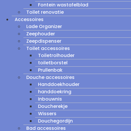
Fontein wastafelblad
Toilet renovatie
Accessoires
Lade Organizer
Zeephouder
Zeepdispenser
Toilet accessoires
Toiletrolhouder
toiletborstel
Prullenbak
Douche accessoires
Handdoekhouder
handdoekring
Inbouwnis
Doucherekje
Wissers
Douchegordijn
Bad accessoires