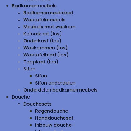
Badkamermeubels
Badkamermeubelset
Wastafelmeubels
Meubels met waskom
Kolomkast (los)
Onderkast (los)
Waskommen (los)
Wastafelblad (los)
Topplaat (los)
Sifon
Sifon
Sifon onderdelen
Onderdelen badkamermeubels
Douche
Douchesets
Regendouche
Handdoucheset
Inbouw douche