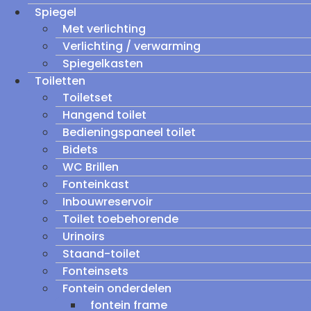
Spiegel
Met verlichting
Verlichting / verwarming
Spiegelkasten
Toiletten
Toiletset
Hangend toilet
Bedieningspaneel toilet
Bidets
WC Brillen
Fonteinkast
Inbouwreservoir
Toilet toebehorende
Urinoirs
Staand-toilet
Fonteinsets
Fontein onderdelen
fontein frame