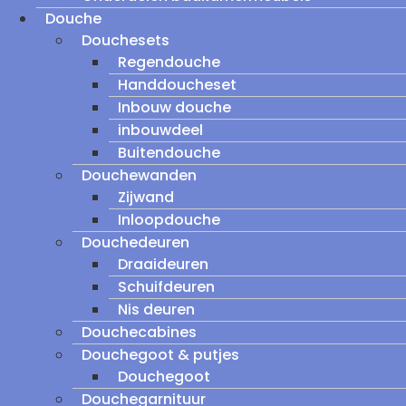
Douche
Douchesets
Regendouche
Handdoucheset
Inbouw douche
inbouwdeel
Buitendouche
Douchewanden
Zijwand
Inloopdouche
Douchedeuren
Draaideuren
Schuifdeuren
Nis deuren
Douchecabines
Douchegoot & putjes
Douchegoot
Douchegarnituur