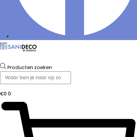
Producten zoeken
€
0
0