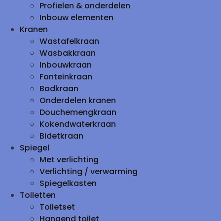
Profielen & onderdelen
Inbouw elementen
Kranen
Wastafelkraan
Wasbakkraan
Inbouwkraan
Fonteinkraan
Badkraan
Onderdelen kranen
Douchemengkraan
Kokendwaterkraan
Bidetkraan
Spiegel
Met verlichting
Verlichting / verwarming
Spiegelkasten
Toiletten
Toiletset
Hangend toilet