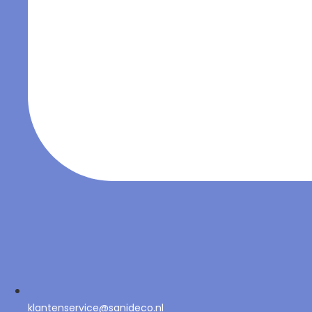
klantenservice@sanideco.nl