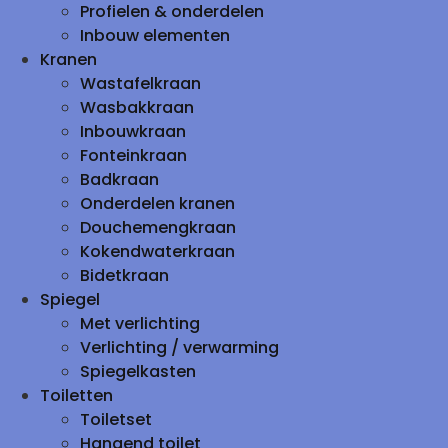
Profielen & onderdelen
Inbouw elementen
Kranen
Wastafelkraan
Wasbakkraan
Inbouwkraan
Fonteinkraan
Badkraan
Onderdelen kranen
Douchemengkraan
Kokendwaterkraan
Bidetkraan
Spiegel
Met verlichting
Verlichting / verwarming
Spiegelkasten
Toiletten
Toiletset
Hangend toilet