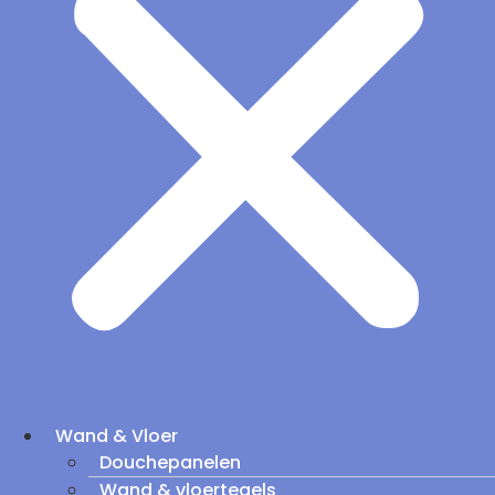
Wand & Vloer
Douchepanelen
Wand & vloertegels