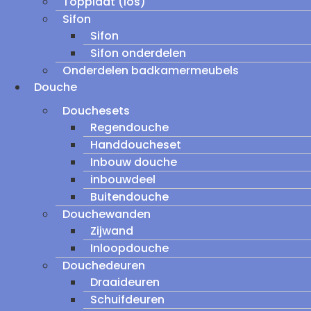
Topplaat (los)
Sifon
Sifon
Sifon onderdelen
Onderdelen badkamermeubels
Douche
Douchesets
Regendouche
Handdoucheset
Inbouw douche
inbouwdeel
Buitendouche
Douchewanden
Zijwand
Inloopdouche
Douchedeuren
Draaideuren
Schuifdeuren