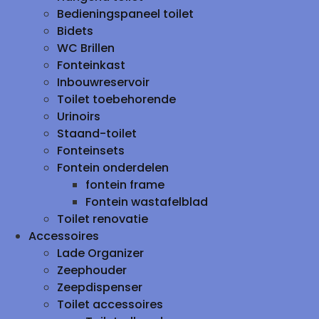
Bedieningspaneel toilet
Bidets
WC Brillen
Fonteinkast
Inbouwreservoir
Toilet toebehorende
Urinoirs
Staand-toilet
Fonteinsets
Fontein onderdelen
fontein frame
Fontein wastafelblad
Toilet renovatie
Accessoires
Lade Organizer
Zeephouder
Zeepdispenser
Toilet accessoires