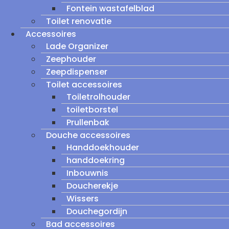
Fontein wastafelblad
Toilet renovatie
Accessoires
Lade Organizer
Zeephouder
Zeepdispenser
Toilet accessoires
Toiletrolhouder
toiletborstel
Prullenbak
Douche accessoires
Handdoekhouder
handdoekring
Inbouwnis
Doucherekje
Wissers
Douchegordijn
Bad accessoires