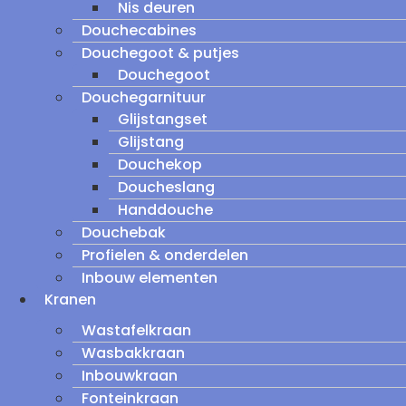
Nis deuren
Douchecabines
Douchegoot & putjes
Douchegoot
Douchegarnituur
Glijstangset
Glijstang
Douchekop
Doucheslang
Handdouche
Douchebak
Profielen & onderdelen
Inbouw elementen
Kranen
Wastafelkraan
Wasbakkraan
Inbouwkraan
Fonteinkraan