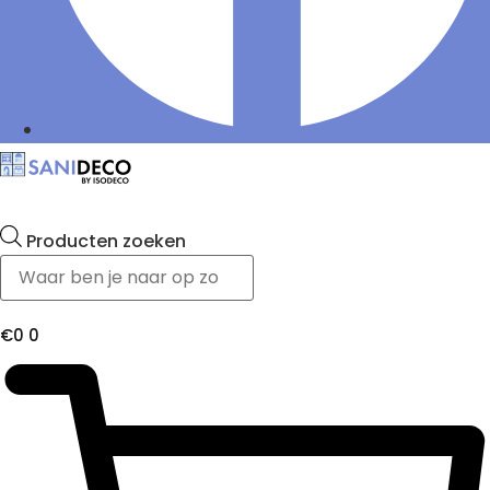
Producten zoeken
€
0
0