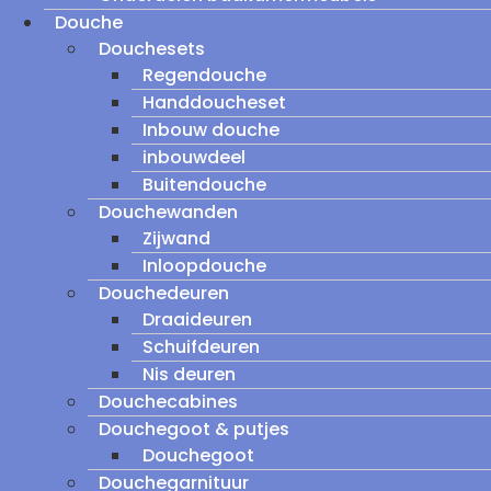
Douche
Douchesets
Regendouche
Handdoucheset
Inbouw douche
inbouwdeel
Buitendouche
Douchewanden
Zijwand
Inloopdouche
Douchedeuren
Draaideuren
Schuifdeuren
Nis deuren
Douchecabines
Douchegoot & putjes
Douchegoot
Douchegarnituur