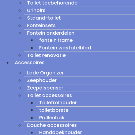
Toilet toebehorende
Urinoirs
Staand-toilet
Fonteinsets
Fontein onderdelen
fontein frame
Fontein wastafelblad
Toilet renovatie
Accessoires
Lade Organizer
Zeephouder
Zeepdispenser
Toilet accessoires
Toiletrolhouder
toiletborstel
Prullenbak
Douche accessoires
Handdoekhouder