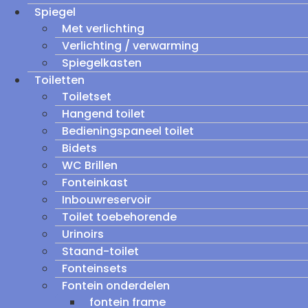
Spiegel
Met verlichting
Verlichting / verwarming
Spiegelkasten
Toiletten
Toiletset
Hangend toilet
Bedieningspaneel toilet
Bidets
WC Brillen
Fonteinkast
Inbouwreservoir
Toilet toebehorende
Urinoirs
Staand-toilet
Fonteinsets
Fontein onderdelen
fontein frame