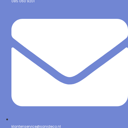
085 060 9201
klantenservice@sanideco.nl