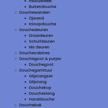
inbouwdeel
Buitendouche
Douchewanden
Zijwand
Inloopdouche
Douchedeuren
Draaideuren
Schuifdeuren
Nis deuren
Douchecabines
Douchegoot & putjes
Douchegoot
Douchegarnituur
Glijstangset
Glijstang
Douchekop
Doucheslang
Handdouche
Douchebak