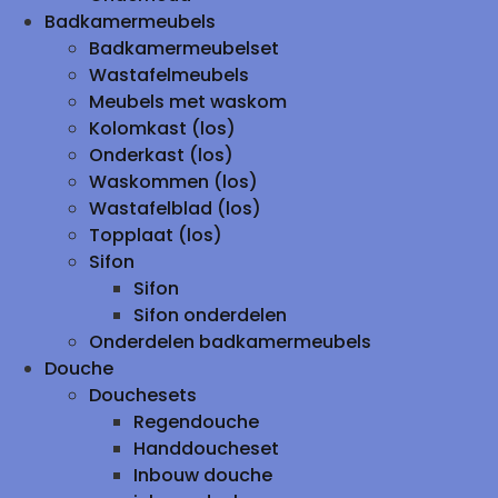
Badkamermeubels
Badkamermeubelset
Wastafelmeubels
Meubels met waskom
Kolomkast (los)
Onderkast (los)
Waskommen (los)
Wastafelblad (los)
Topplaat (los)
Sifon
Sifon
Sifon onderdelen
Onderdelen badkamermeubels
Douche
Douchesets
Regendouche
Handdoucheset
Inbouw douche