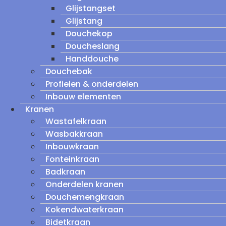
Glijstangset
Glijstang
Douchekop
Doucheslang
Handdouche
Douchebak
Profielen & onderdelen
Inbouw elementen
Kranen
Wastafelkraan
Wasbakkraan
Inbouwkraan
Fonteinkraan
Badkraan
Onderdelen kranen
Douchemengkraan
Kokendwaterkraan
Bidetkraan