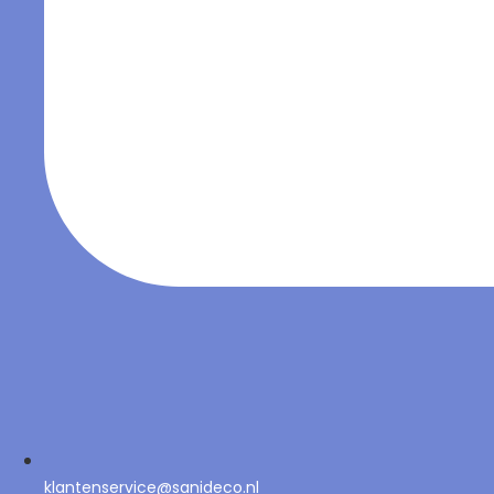
klantenservice@sanideco.nl