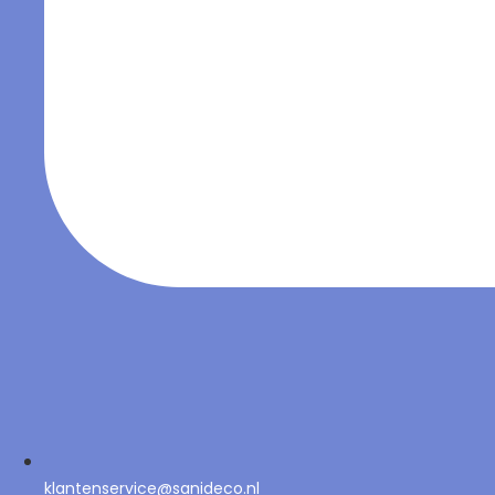
klantenservice@sanideco.nl