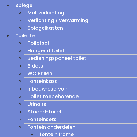
Spiegel
Met verlichting
Verlichting / verwarming
Spiegelkasten
Toiletten
Toiletset
Hangend toilet
Bedieningspaneel toilet
Bidets
WC Brillen
Fonteinkast
Inbouwreservoir
Toilet toebehorende
Urinoirs
Staand-toilet
Fonteinsets
Fontein onderdelen
fontein frame