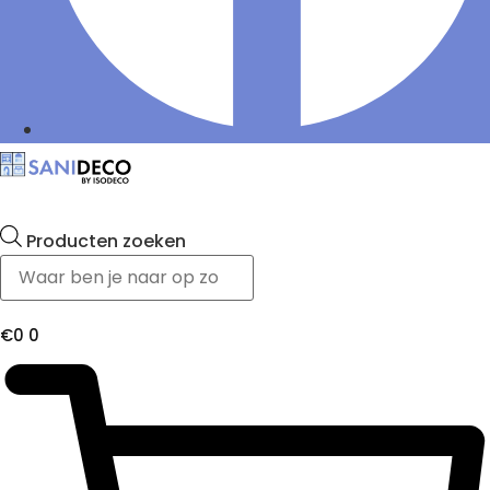
Producten zoeken
€
0
0