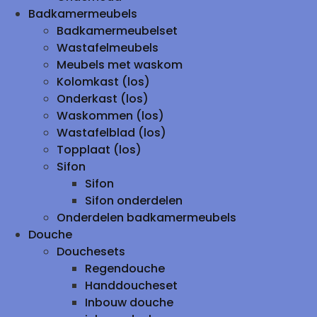
Badkamermeubels
Badkamermeubelset
Wastafelmeubels
Meubels met waskom
Kolomkast (los)
Onderkast (los)
Waskommen (los)
Wastafelblad (los)
Topplaat (los)
Sifon
Sifon
Sifon onderdelen
Onderdelen badkamermeubels
Douche
Douchesets
Regendouche
Handdoucheset
Inbouw douche