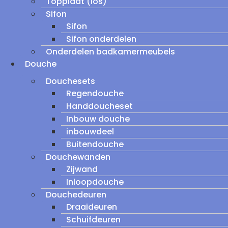
Topplaat (los)
Sifon
Sifon
Sifon onderdelen
Onderdelen badkamermeubels
Douche
Douchesets
Regendouche
Handdoucheset
Inbouw douche
inbouwdeel
Buitendouche
Douchewanden
Zijwand
Inloopdouche
Douchedeuren
Draaideuren
Schuifdeuren