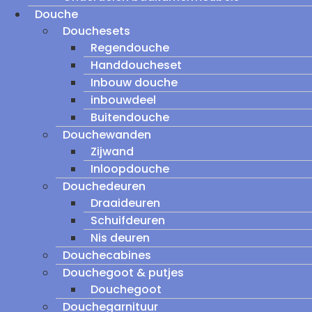
Douche
Douchesets
Regendouche
Handdoucheset
Inbouw douche
inbouwdeel
Buitendouche
Douchewanden
Zijwand
Inloopdouche
Douchedeuren
Draaideuren
Schuifdeuren
Nis deuren
Douchecabines
Douchegoot & putjes
Douchegoot
Douchegarnituur