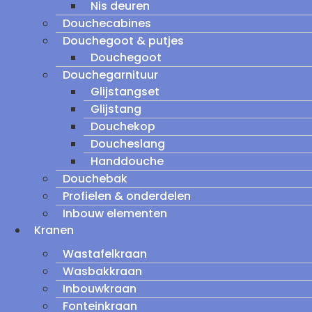
Nis deuren
Douchecabines
Douchegoot & putjes
Douchegoot
Douchegarnituur
Glijstangset
Glijstang
Douchekop
Doucheslang
Handdouche
Douchebak
Profielen & onderdelen
Inbouw elementen
Kranen
Wastafelkraan
Wasbakkraan
Inbouwkraan
Fonteinkraan