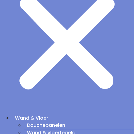
Wand & Vloer
Douchepanelen
Wand & vloertegels