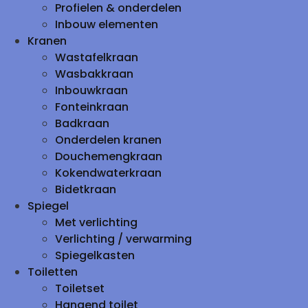
Profielen & onderdelen
Inbouw elementen
Kranen
Wastafelkraan
Wasbakkraan
Inbouwkraan
Fonteinkraan
Badkraan
Onderdelen kranen
Douchemengkraan
Kokendwaterkraan
Bidetkraan
Spiegel
Met verlichting
Verlichting / verwarming
Spiegelkasten
Toiletten
Toiletset
Hangend toilet