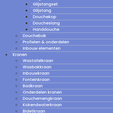
Glijstangset
Glijstang
Douchekop
Doucheslang
Handdouche
Douchebak
Profielen & onderdelen
Inbouw elementen
Kranen
Wastafelkraan
Wasbakkraan
Inbouwkraan
Fonteinkraan
Badkraan
Onderdelen kranen
Douchemengkraan
Kokendwaterkraan
Bidetkraan