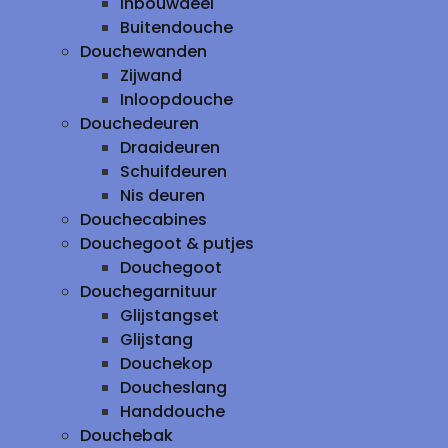
inbouwdeel
Buitendouche
Douchewanden
Zijwand
Inloopdouche
Douchedeuren
Draaideuren
Schuifdeuren
Nis deuren
Douchecabines
Douchegoot & putjes
Douchegoot
Douchegarnituur
Glijstangset
Glijstang
Douchekop
Doucheslang
Handdouche
Douchebak