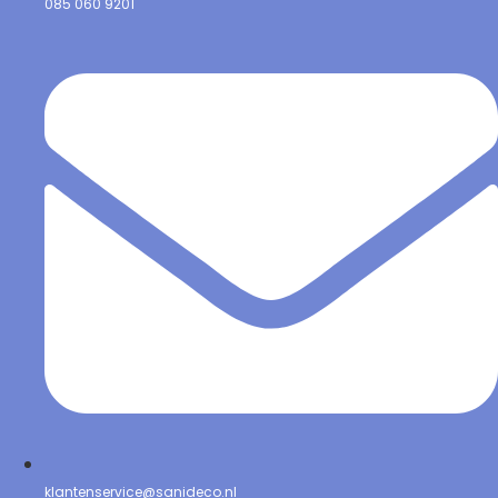
085 060 9201
klantenservice@sanideco.nl