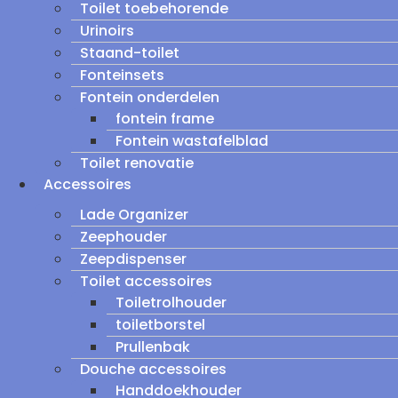
Toilet toebehorende
Urinoirs
Staand-toilet
Fonteinsets
Fontein onderdelen
fontein frame
Fontein wastafelblad
Toilet renovatie
Accessoires
Lade Organizer
Zeephouder
Zeepdispenser
Toilet accessoires
Toiletrolhouder
toiletborstel
Prullenbak
Douche accessoires
Handdoekhouder