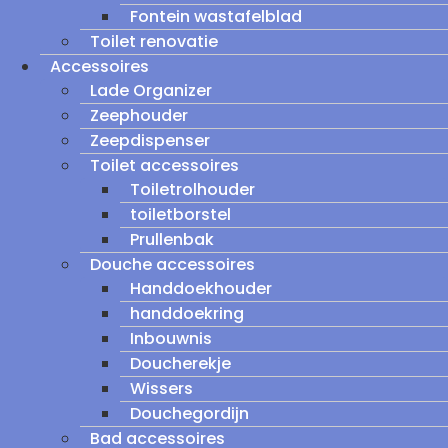
Fontein wastafelblad
Toilet renovatie
Accessoires
Lade Organizer
Zeephouder
Zeepdispenser
Toilet accessoires
Toiletrolhouder
toiletborstel
Prullenbak
Douche accessoires
Handdoekhouder
handdoekring
Inbouwnis
Doucherekje
Wissers
Douchegordijn
Bad accessoires