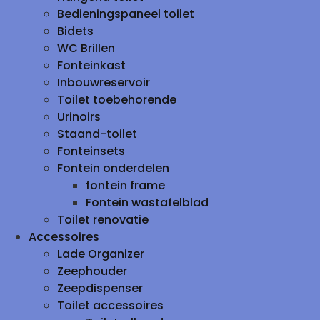
Bedieningspaneel toilet
Bidets
WC Brillen
Fonteinkast
Inbouwreservoir
Toilet toebehorende
Urinoirs
Staand-toilet
Fonteinsets
Fontein onderdelen
fontein frame
Fontein wastafelblad
Toilet renovatie
Accessoires
Lade Organizer
Zeephouder
Zeepdispenser
Toilet accessoires